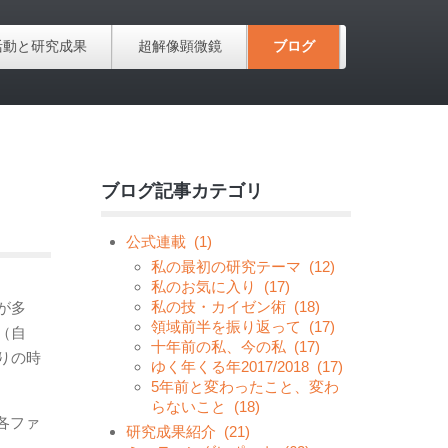
活動と研究成果
超解像顕微鏡
ブログ
ブログ記事カテゴリ
公式連載
(1)
私の最初の研究テーマ
(12)
私のお気に入り
(17)
私の技・カイゼン術
(18)
が多
領域前半を振り返って
(17)
（自
十年前の私、今の私
(17)
りの時
ゆく年くる年2017/2018
(17)
5年前と変わったこと、変わ
らないこと
(18)
の各ファ
研究成果紹介
(21)