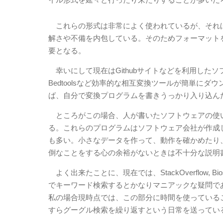
これらの形式は非常によく使われているが、それ
解さや不備を内包している。そのためフォーマット
要となる。
幸いにして現在はGithubサイトなどを利用したソ
Bedtoolsなど効率的な相互変換ツールが簡単に
ば、自分で変換プログラムを書きうっかり入り込ん
ところがこの場合、人が書いたソフトウェアの使
る。これらのプログラムはソフトウェア会社が作成
も多い。小さなデータを作って、動作を確かめたり
倒なことをする心の余裕がないときは不十分な説明
よく出来たことに、現在では、StackOverflow,
でキーワード検索するとかなりマニアックな疑問で
私の場合現時点では、この部分に時間を使っている
すらグーグル検索を繰り返すという日常を送ってい