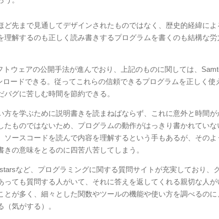
ほど先まで見通してデザインされたものではなく、歴史的経緯によ
を理解するのも正しく読み書きするプログラムを書くのも結構な労
フトウェアの公開手法が進んでおり、上記のものに関しては、Samto
ダウンロードできる。従ってこれらの信頼できるプログラムを正しく使
だバグに苦しむ時間を節約できる。
い方を学ぶために説明書きを読まねばならず、これに意外と時間が
したものではないため、プログラムの動作がはっきり書かれていな
、ソースコードを読んで内容を理解するという手もあるが、そのよ
書きの意味をとるのに四苦八苦してしまう。
 Biostarsなど、プログラミングに関する質問サイトが充実しており、
あっても質問する人がいて、それに答えを返してくれる親切な人が
ことが多く、細々とした関数やツールの機能や使い方を調べるのに
る（気がする）。