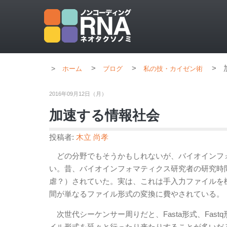
>
>
>
ホーム
ブログ
私の技・カイゼン術
2016年09月12日（月）
加速する情報社会
投稿者:
木立 尚孝
どの分野でもそうかもしれないが、バイオインフ
い。昔、バイオインフォマティクス研究者の研究時
虐？）されていた。実は、これは手入力ファイルを
間が単なるファイル形式の変換に費やされている。
次世代シーケンサー周りだと、Fasta形式、Fastq
イル形式を延々と行ったり来たりすることが多いだ