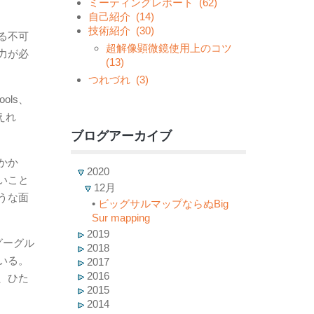
ミーティングレポート
(62)
自己紹介
(14)
技術紹介
(30)
る不可
超解像顕微鏡使用上のコツ
力が必
(13)
つれづれ
(3)
ols、
えれ
ブログアーカイブ
かか
2020
いこと
12月
うな面
•
ビッグサルマップならぬBig
Sur mapping
2019
グーグル
2018
いる。
2017
2016
、ひた
2015
2014