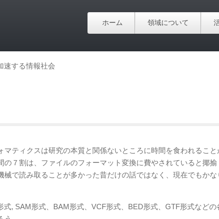
ホーム
領域について
加速する情報社会
ォマティクスは研究の本質と関係ないところに時間を食われること
間の７割は、ファイルのフォーマット変換に費やされていると揶揄
機械で読み取ることが多かった昔だけの話ではなく、現在でもかな
形式, SAM形式、BAM形式、VCF形式、BED形式、GTF形式など
ろう。