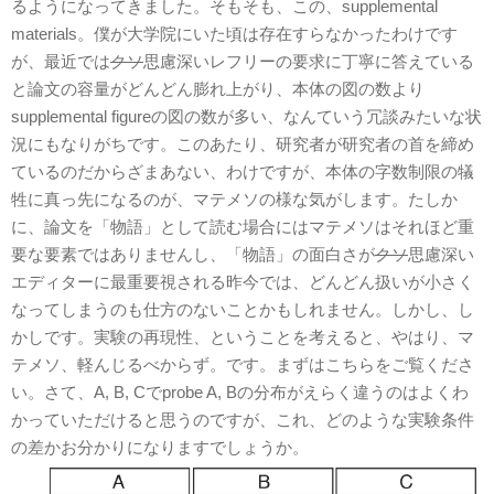
るようになってきました。そもそも、この、supplemental
materials。僕が大学院にいた頃は存在すらなかったわけです
が、最近では
クソ
思慮深いレフリーの要求に丁寧に答えている
と論文の容量がどんどん膨れ上がり、本体の図の数より
supplemental figureの図の数が多い、なんていう冗談みたいな状
況にもなりがちです。このあたり、研究者が研究者の首を締め
ているのだからざまあない、わけですが、本体の字数制限の犠
牲に真っ先になるのが、マテメソの様な気がします。たしか
に、論文を「物語」として読む場合にはマテメソはそれほど重
要な要素ではありませんし、「物語」の面白さが
クソ
思慮深い
エディターに最重要視される昨今では、どんどん扱いが小さく
なってしまうのも仕方のないことかもしれません。しかし、し
かしです。実験の再現性、ということを考えると、やはり、マ
テメソ、軽んじるべからず。です。まずはこちらをご覧くださ
い。さて、A, B, Cでprobe A, Bの分布がえらく違うのはよくわ
かっていただけると思うのですが、これ、どのような実験条件
の差かお分かりになりますでしょうか。