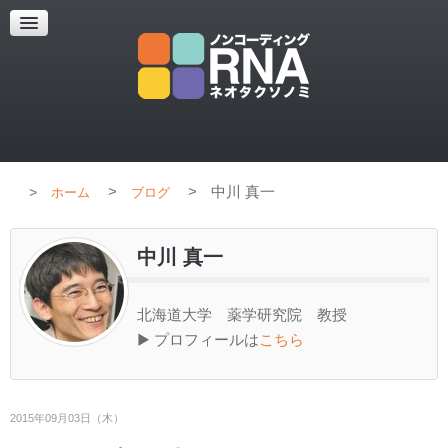
超解像顕微鏡
超解像顕微鏡の紹介
使用上のコツ
ブログ
>
>
中川 真一
ホーム
ブログ
中川 真一
北海道大学 薬学研究院 教授
▶ プロフィールは
こちら
2015年09月03日（木）