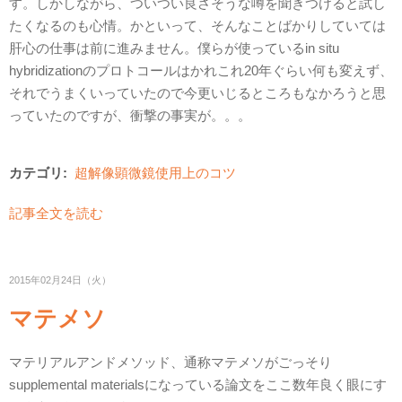
す。しかしながら、ついつい良さそうな噂を聞きつけると試し
たくなるのも心情。かといって、そんなことばかりしていては
肝心の仕事は前に進みません。僕らが使っているin situ
hybridizationのプロトコールはかれこれ20年ぐらい何も変えず、
それでうまくいっていたので今更いじるところもなかろうと思
っていたのですが、衝撃の事実が。。。
カテゴリ:
超解像顕微鏡使用上のコツ
記事全文を読む
2015年02月24日（火）
マテメソ
マテリアルアンドメソッド、通称マテメソがごっそり
supplemental materialsになっている論文をここ数年良く眼にす