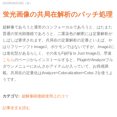
2015年06月24日（水）
蛍光画像の共局在解析のバッチ処理
超解像であろうと通常のコンフォーカルであろうと、はたまた
普通の蛍光顕微鏡であろうと、二重染色の解釈には定量解析が
しばしば要求されます。共局在の定量解析の定番といえば、や
はりフリーソフトImageJ。ポケモンではないですが、ImageJに
は進化型があるらしく、その名もFiji(Fiji Is Just ImageJ)。早速
こちら
のページからインストールすると、PluginやAnalyzeプル
ダウンメニューにわんさかアイテムが入っていて、お得感満
載。共局在の定量化はAnalyze>Colocalization>Coloc 2を使うよ
うです。
カテゴリ:
超解像顕微鏡使用上のコツ
記事全文を読む