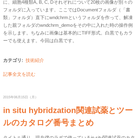
に、
細胞4種類A, B, C, Dそれぞれについて20枚の画像が別々の
フォルダに入っています。
ここではDocumentフォルダ（「書
類」フォルダ）直下にwndchrmというフォルダを作って、解凍
した親フォルダのwndchrm_demoをその中に入れた時の操作例
を示します。ちなみに画像は基本的にTIFF形式。白黒でもカラ
ーでも使えます。今回は白黒です。
カテゴリ:
技術紹介
記事全文を読む
2015年06月15日（月）
in situ hybridzation関連試薬とツー
ルのカタログ番号まとめ
タイトル通り、現在僕のラボで使っているin situ関連試薬のカタ