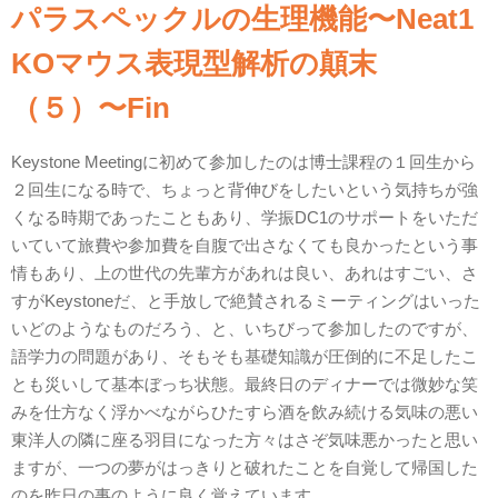
パラスペックルの生理機能〜Neat1
KOマウス表現型解析の顛末
（５）〜Fin
Keystone Meetingに初めて参加したのは博士課程の１回生から
２回生になる時で、ちょっと背伸びをしたいという気持ちが強
くなる時期であったこともあり、学振DC1のサポートをいただ
いていて旅費や参加費を自腹で出さなくても良かったという事
情もあり、上の世代の先輩方があれは良い、あれはすごい、さ
すがKeystoneだ、と手放しで絶賛されるミーティングはいった
いどのようなものだろう、と、いちびって参加したのですが、
語学力の問題があり、そもそも基礎知識が圧倒的に不足したこ
とも災いして基本ぼっち状態。最終日のディナーでは微妙な笑
みを仕方なく浮かべながらひたすら酒を飲み続ける気味の悪い
東洋人の隣に座る羽目になった方々はさぞ気味悪かったと思い
ますが、一つの夢がはっきりと破れたことを自覚して帰国した
のを昨日の事のように良く覚えています。