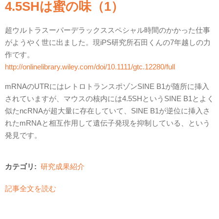
4.5SHは蜜の味（1）
超ウルトラスーパーデラックススペシャル時間のかかった仕事
がようやく世に出ました。現iPS研究所石田くんの7年越しの力
作です。
http://onlinelibrary.wiley.com/doi/10.1111/gtc.12280/full
mRNAのUTRにはレトロトランスポゾンSINE B1が随所に挿入
されていますが、マウスの核内には4.5SHというSINE B1とよく
似たncRNAが超大量に存在していて、SINE B1が逆位に挿入さ
れたmRNAと相互作用して遺伝子発現を抑制している、という
発見です。
カテゴリ:
研究成果紹介
記事全文を読む