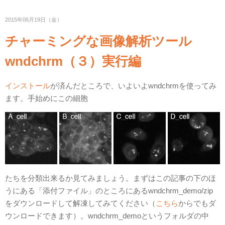
2015年06月19日（金）
チャーミングな画像解析ツール
wndchrm（３）実行編
インストール
が済んだところで、いよいよwndchrmを使ってみ
ます。手始めにこの細胞
たちを分類出来るか見てみましょう。まずはこの記事の下のほ
うにある「添付ファイル」のところにあるwndchrm_demo/zip
をダウンロードして解凍してみてください（
こちら
からでもダ
ウンロードできます）。wndchrm_demoというフォルダの中