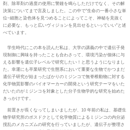
剤、除草剤の過度の使用に警鐘を鳴らしただけでなく、その解
決策についてまで言及しました。この中で”生命の一番小さな単
位−細胞と染色体を見つめることによってこそ、神秘を見抜く
に必要な、もっと広いヴィジョンを見出せるといっていい”と述
べています。
学生時代にこの本を読んだ私は、大学の講義の中で遺伝子発
現制御に興味を持ったことも合わさって、環境汚染が個体に与
える影響を遺伝子レベルで研究したい！と思うようになりまし
た。幸運にも卒業研究で生態系において重要な生物でかつまだ
遺伝子研究が始まったばかりのミジンコで無脊椎動物に対する
化学物質影響のバイオマーカーの開発という研究テーマをいた
だいたのがミジンコを対象とした分子生物学的な研究を始めた
きっかけです。
前置きが長くなってしまいましたが、10 年前の私は、基礎生
物学研究所のポスドクとして化学物質によるミジンコの内分泌
撹乱のメカニズムの研究を行っていましたが、遺伝子が整理さ