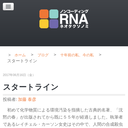
超解像顕微鏡
超解像顕微鏡の紹介
使用上のコツ
ブログ
>
>
>
ホーム
ブログ
十年前の私、今の私
スタートライン
2017年06月16日（金）
スタートライン
投稿者:
加藤 泰彦
初めて化学物質による環境汚染を指摘した古典的名著、「沈
黙の春」が出版されてから既に５５年が経過しました。執筆者
であるレイチェル・カーソン女史はその中で、人間の合成殺虫