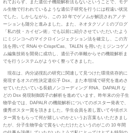
れておらず、また遺伝子機能解析法もないということで、モデ
ル生物で行われているような遺伝子研究を行うには程遠い状況
でした。しかしながら、この 10 年でゲノムが解読されアノテ
ーションも随分と進みました。また、ネオタクソノミのブログ
「私の技・カイゼン術」でも以前に紹介させていただいたよう
にミジンコへのマイクロインジェクション法を確立し、この方
法を用いて RNAi や Crispr/Cas、TALEN を用いたミジンコゲノ
ム編集技術を開発に成功し、遺伝子の単離からその機能解析ま
でを行うシステムがようやく整ってきました。
現在は、内分泌撹乱の研究に関連して見つけた環境依存的に
発現するオスの性決定遺伝子 Dsx、また本領域で研究を進めさ
せていただいている長鎖ノンコーディング RNA、DAPALR な
どの Dsx 発現制御因子の解析を進めています。昨年末の分子生
物学会では、DAPALR の機能解析についてのポスター発表で、
優秀ポスター賞を頂きました。学生会員を差し置いて今頃ポス
ター賞をもらって何が嬉しいのかというお言葉もいただきまし
たが、分子生物学会で賞をいただけたというのがこの 10 年間
の仕事を評価していただいたようで私にとってはとても特別の