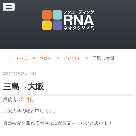
超解像顕微鏡
超解像顕微鏡の紹介
使用上のコツ
ブログ
>
>
>
三島→大阪
ホーム
ブログ
自己紹介
2015年05月17日（日）
三島→大阪
投稿者:
堀 哲也
大阪大学の堀と申します。
自己紹介を兼ねて簡単な近況報告をしたいと思います。