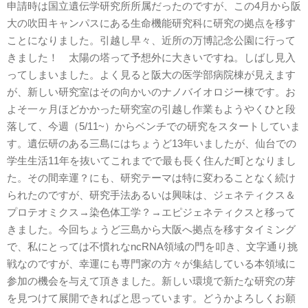
申請時は国立遺伝学研究所所属だったのですが、この4月から阪
大の吹田キャンパスにある生命機能研究科に研究の拠点を移す
ことになりました。引越し早々、近所の万博記念公園に行って
きました！ 太陽の塔って予想外に大きいですね。しばし見入
ってしまいました。よく見ると阪大の医学部病院棟が見えます
が、新しい研究室はその向かいのナノバイオロジー棟です。お
よそ一ヶ月ほどかかった研究室の引越し作業もようやくひと段
落して、今週（5/11~）からベンチでの研究をスタートしていま
す。遺伝研のある三島にはちょうど13年いましたが、仙台での
学生生活11年を抜いてこれまでで最も長く住んだ町となりまし
た。その間幸運？にも、研究テーマは特に変わることなく続け
られたのですが、研究手法あるいは興味は、ジェネティクス＆
プロテオミクス→染色体工学？→エピジェネティクスと移って
きました。今回ちょうど三島から大阪へ拠点を移すタイミング
で、私にとっては不慣れなncRNA領域の門を叩き、文字通り挑
戦なのですが、幸運にも専門家の方々が集結している本領域に
参加の機会を与えて頂きました。新しい環境で新たな研究の芽
を見つけて展開できればと思っています。どうかよろしくお願