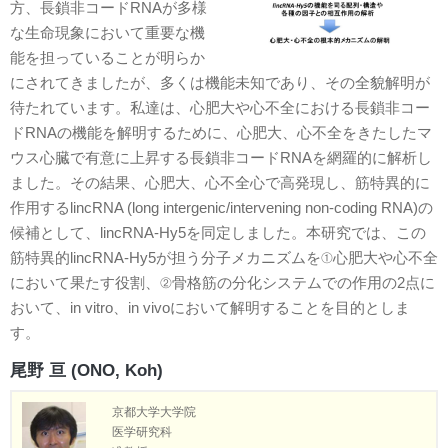
方、長鎖非コードRNAが多様
な生命現象において重要な機
能を担っていることが明らか
にされてきましたが、多くは機能未知であり、その全貌解明が
待たれています。私達は、心肥大や心不全における長鎖非コー
ドRNAの機能を解明するために、心肥大、心不全をきたしたマ
ウス心臓で有意に上昇する長鎖非コードRNAを網羅的に解析し
ました。その結果、心肥大、心不全心で高発現し、筋特異的に
作用するlincRNA (long intergenic/intervening non-coding RNA)の
候補として、lincRNA-Hy5を同定しました。本研究では、この
筋特異的lincRNA-Hy5が担う分子メカニズムを①心肥大や心不全
において果たす役割、②骨格筋の分化システムでの作用の2点に
おいて、in vitro、in vivoにおいて解明することを目的としま
す。
尾野 亘 (ONO, Koh)
京都大学大学院
医学研究科