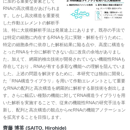
に加わる重要な要素として
RNAの高次構造があげられま
す。しかし高次構造を重要視
した作動エレメントの解析手
法、特に大規模解析手法は発展途上にあります。既存の手法で
は特定の細胞に内在するRNAを元に実験・解析を行うために、
特定の細胞条件に依存した解析結果に陥る点や、高度に構造を
とったRNAを十分に解析できない点に改良の余地がありまし
た。加えて、網羅的検出技術が開発されていない機能性RNAも
存在しており，RNAが有する多彩な機能への理解を阻んでいま
した。上述の問題を解決するために、本研究では独自に開発し
た「RNA構造ライブラリ」を用いて作動エレメントとして重要
なRNAの配列と高次構造を網羅的に解析する新技術を創出しま
す。さらに幅広い種類の機能に対してRNA構造ライブラリを用
いた解析を実施することで、従来の機能性RNAの研究手法を革
新し、配列と高次構造の観点からncRNAの機能アノテーション
を拡充することを目指します。
齊藤 博英 (SAITO, Hirohide)