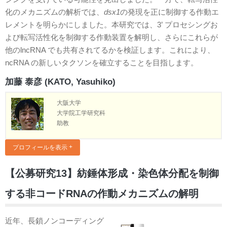
化のメカニズムの解析では、
dsx1
の発現を正に制御する作動エ
レメントを明らかにしました。本研究では、3’ プロセシングお
よび転写活性化を制御する作動装置を解明し、さらにこれらが
他のlncRNA でも共有されてるかを検証します。これにより、
ncRNA の新しいタクソンを確立することを目指します。
加藤 泰彦 (KATO, Yasuhiko)
大阪大学
大学院工学研究科
助教
プロフィールを表示
【公募研究13】紡錘体形成・染色体分配を制御
する非コードRNAの作動メカニズムの解明
近年、長鎖ノンコーディング