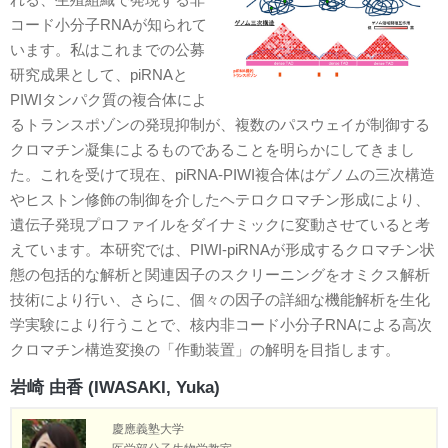
コード小分子RNAが知られて
います。私はこれまでの公募
研究成果として、piRNAと
PIWIタンパク質の複合体によ
るトランスポゾンの発現抑制が、複数のパスウェイが制御する
クロマチン凝集によるものであることを明らかにしてきまし
た。これを受けて現在、piRNA-PIWI複合体はゲノムの三次構造
やヒストン修飾の制御を介したヘテロクロマチン形成により、
遺伝子発現プロファイルをダイナミックに変動させていると考
えています。本研究では、PIWI-piRNAが形成するクロマチン状
態の包括的な解析と関連因子のスクリーニングをオミクス解析
技術により行い、さらに、個々の因子の詳細な機能解析を生化
学実験により行うことで、核内非コード小分子RNAによる高次
クロマチン構造変換の「作動装置」の解明を目指します。
岩崎 由香 (IWASAKI, Yuka)
慶應義塾大学