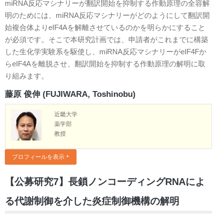
miRNA反応マシナリーが翻訳開始を抑制する作動原理の全容解
明のためには、miRNA反応マシナリーがどのようにして翻訳開
始複合体よりeIF4Aを解離させているのかを明らかにすること
が必須です。そこで本研究計画では、申請者がこれまでに構築
した生化学実験系を駆使し、miRNA反応マシナリーがeIF4Fか
らeIF4Aを離脱させ、翻訳開始を抑制する作動原理の解明に取
り組みます。
藤原 俊伸 (FUJIWARA, Toshinobu)
近畿大学
薬学部
教授
プロフィールを表示
【公募研究7】長鎖ノンコーディングRNAによ
る代謝制御を介した炎症制御機構の解明