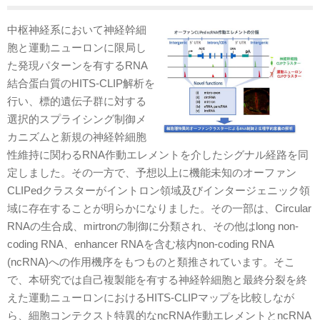
中枢神経系において神経幹細
胞と運動ニューロンに限局し
た発現パターンを有するRNA
結合蛋白質のHITS-CLIP解析を
行い、標的遺伝子群に対する
選択的スプライシング制御メ
カニズムと新規の神経幹細胞
性維持に関わるRNA作動エレメントを介したシグナル経路を同
定しました。その一方で、予想以上に機能未知のオーファン
CLIPedクラスターがイントロン領域及びインタージェニック領
域に存在することが明らかになりました。その一部は、Circular
RNAの生合成、mirtronの制御に分類され、その他はlong non-
coding RNA、enhancer RNAを含む核内non-coding RNA
(ncRNA)への作用機序をもつものと類推されています。そこ
で、本研究では自己複製能を有する神経幹細胞と最終分裂を終
えた運動ニューロンにおけるHITS-CLIPマップを比較しなが
ら、細胞コンテクスト特異的なncRNA作動エレメントとncRNA