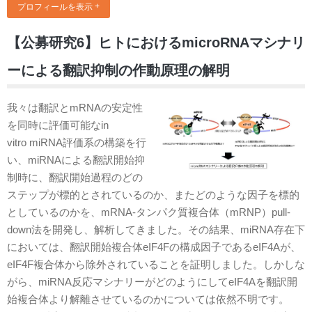
プロフィールを表示
【公募研究6】ヒトにおけるmicroRNAマシナリ
ーによる翻訳抑制の作動原理の解明
我々は翻訳とmRNAの安定性
を同時に評価可能なin
vitro miRNA評価系の構築を行
い、miRNAによる翻訳開始抑
制時に、翻訳開始過程のどの
ステップが標的とされているのか、またどのような因子を標的
としているのかを、mRNA-タンパク質複合体（mRNP）pull-
down法を開発し、解析してきました。その結果、miRNA存在下
においては、翻訳開始複合体eIF4Fの構成因子であるeIF4Aが、
eIF4F複合体から除外されていることを証明しました。しかしな
がら、miRNA反応マシナリーがどのようにしてeIF4Aを翻訳開
始複合体より解離させているのかについては依然不明です。