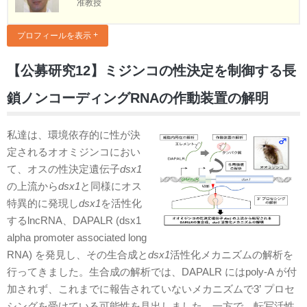
准教授
プロフィールを表示
【公募研究12】ミジンコの性決定を制御する長
鎖ノンコーディングRNAの作動装置の解明
私達は、環境依存的に性が決
定されるオオミジンコにおい
て、オスの性決定遺伝子
dsx1
の上流から
dsx1
と同様にオス
特異的に発現し
dsx1
を活性化
するlncRNA、DAPALR (dsx1
alpha promoter associated long
RNA) を発見し、その生合成と
dsx1
活性化メカニズムの解析を
行ってきました。生合成の解析では、DAPALR にはpoly-A が付
加されず、これまでに報告されていないメカニズムで3’ プロセ
シングを受けている可能性を見出しました。一方で、転写活性