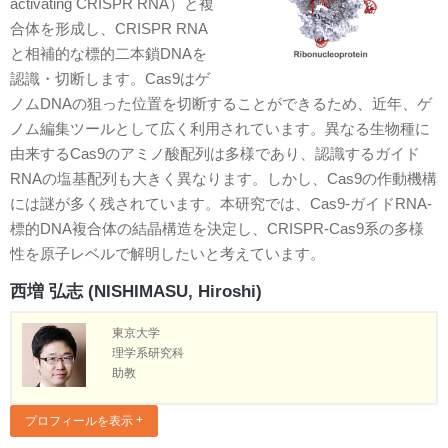
activating CRISPR RNA）と複
合体を形成し、CRISPR RNA
と相補的な標的二本鎖DNAを
認識・切断します。Cas9はゲ
ノムDNAの狙った位置を切断することができるため、近年、ゲ
ノム編集ツールとして広く利用されています。異なる生物種に
由来するCas9のアミノ酸配列は多様であり、認識するガイド
RNAの塩基配列も大きく異なります。しかし、Cas9の作動機構
には謎が多く残されています。本研究では、Cas9-ガイドRNA-
標的DNA複合体の結晶構造を決定し、CRISPR-Cas9系の多様
性を原子レベルで解明したいと考えています。
西増 弘志 (NISHIMASU, Hiroshi)
東京大学
理学系研究科
助教
プロフィールを表示