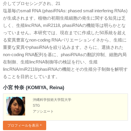
介してプロセシングされ、21
塩基毎のsmall RNA (phasiRNAs: phased small interfering RNAs)
が生成されます。植物の初期生殖細胞の発生に関する知見は乏
しく、生殖lincRNA, miR2118, phasiRNAの機能等は明らかとな
っていません。本研究では、現在までに作成した50系統を超え
る変異豊富なnon-coding RNAバリエーションイネから、生殖に
重要な変異やphasiRNAを絞り込みます。さらに、選抜された
non-coding RNA配列を基に、phasiRNAsの翻訳抑制、細胞内局
在制御、生殖lincRNA制御等の検証を行い、生殖
lincRNA/miR2118/phasiRNAの機能とその生殖分子制御を解明す
ることを目的としています。
小宮 怜奈 (KOMIYA, Reina)
沖縄科学技術大学院大学
STG
アソシエート
プロフィールを表示