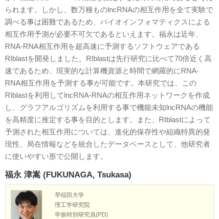
られます。しかし、数万種ものlncRNAの相互作用を全て実験で
調べる事は困難であるため、バイオインフォマティクスによる
相互作用予測が必要不可欠であるといえます。福永は近年、
RNA-RNA相互作用を超高速に予測するソフトウェアである
RIblastを開発しました。RIblastは先行研究に比べて70倍近く高
速であるため、現実的な計算機資源と時間で網羅的にRNA-
RNA相互作用を予測する事が可能です。本研究では、この
RIblastを利用してlncRNA-RNAの相互作用ネットワークを作成
し、グラフアルゴリズムを利用する事で機能未知lncRNAの機能
を高精度に推定する事を目的とします。また、RIblastによって
予測された相互作用については、進化的保存性や組織特異的発
現性、局在情報などを統合したデータベースとして、他研究者
に使いやすい形で公開します。
福永 津嵩 (FUKUNAGA, Tsukasa)
早稲田大学
理工学研究院
学振特別研究員(PD)