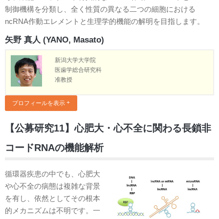
制御機構を分類し、全く性質の異なる二つの細胞における
ncRNA作動エレメントと生理学的機能の解明を目指します。
矢野 真人 (YANO, Masato)
新潟大学大学院
医歯学総合研究科
准教授
プロフィールを表示
【公募研究11】心肥大・心不全に関わる長鎖非
コードRNAの機能解析
循環器疾患の中でも、心肥大
や心不全の病態は複雑な背景
を有し、依然としてその根本
的メカニズムは不明です。一