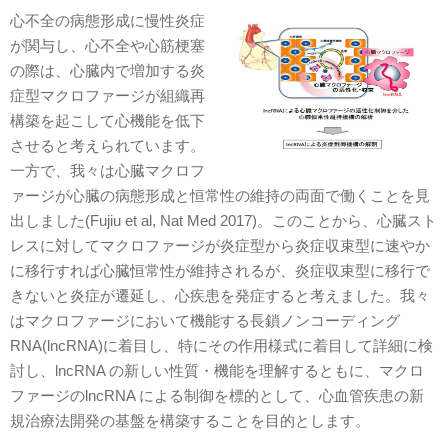
心不全の病態形成に慢性炎症
が関与し、心不全や心筋梗塞
の際は、心臓内で増加する炎
症型マクロファージが組織再
構築を起こして心機能を低下
させると考えられています。
一方で、我々は心臓マクロフ
ァージが心臓の病態形成と恒常性の維持の両面で働くことを見
出しました(Fujiu et al, Nat Med 2017)。このことから、心臓スト
レスに対してマクロファージが炎症型から炎症収束型に速やか
に移行すれば心臓恒常性が維持されるが、炎症収束型に移行で
きないと炎症が遷延し、心疾患を発症すると考えました。我々
はマクロファージにおいて機能する長鎖ノンコーディング
RNA(lncRNA)に着目し、特にその作用様式に着目して詳細に検
討し、lncRNA の新しい性質・機能を理解するともに、マクロ
ファージのlncRNA による制御を標的として、心血管疾患の新
規治療法開発の基盤を構築することを目的とします。