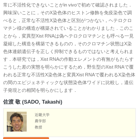
常に不活性化できないことがin vivoで初めて確認されました．
興味深いことに，そのX染色体のヒストン修飾を免疫染色で調
べると，正常な不活性X染色体と区別がつかない，ヘテロクロ
マチン様の構造が構築されていることがわかりました．このこ
とから，変異型Xist RNAは偽ヘテロクロマチンとも呼べる一見
凝縮した構造を構築できるものの，そのクロマチン状態はX染
色体連鎖遺伝子を正しく抑制できるものではないと考えられま
す．本研究では，Xist RNAの作動エレメントの有無がもたらす
こうした差の実態を明らかにするため，野生型のXist RNAで覆
われる正常な不活性X染色体と変異Xist RNAで覆われるX染色体
の間のエピジェネティックな状態染色体ワイドに比較し，遺伝
子発現との相関を明らかにします．
佐渡 敬 (SADO, Takashi)
近畿大学
農学部
教授