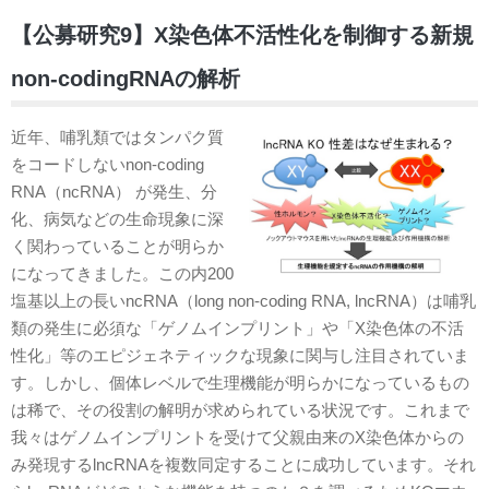
【公募研究9】X染色体不活性化を制御する新規
non-codingRNAの解析
近年、哺乳類ではタンパク質
をコードしないnon-coding
RNA（ncRNA） が発生、分
化、病気などの生命現象に深
く関わっていることが明らか
になってきました。この内200
塩基以上の長いncRNA（long non-coding RNA, lncRNA）は哺乳
類の発生に必須な「ゲノムインプリント」や「X染色体の不活
性化」等のエピジェネティックな現象に関与し注目されていま
す。しかし、個体レベルで生理機能が明らかになっているもの
は稀で、その役割の解明が求められている状況です。これまで
我々はゲノムインプリントを受けて父親由来のX染色体からの
み発現するlncRNAを複数同定することに成功しています。それ