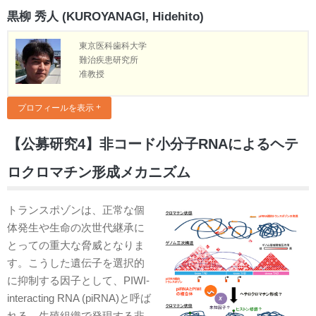
黒柳 秀人 (KUROYANAGI, Hidehito)
東京医科歯科大学
難治疾患研究所
准教授
プロフィールを表示
【公募研究4】非コード小分子RNAによるヘテ
ロクロマチン形成メカニズム
トランスポゾンは、正常な個
体発生や生命の次世代継承に
とっての重大な脅威となりま
す。こうした遺伝子を選択的
に抑制する因子として、PIWI-
interacting RNA (piRNA)と呼ば
れる、生殖組織で発現する非