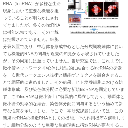
RNA（lncRNA）が多様な生命
現象において重要な機能を担
っていることが明らかにされ
てきましたが、多くのlncRNA
は機能未知であり、その全貌
は把握されていません。細胞
分裂装置であり、中心体を形成中心とした分裂期紡錘体におい
ても機能的RNAの関与が過去の知見から示唆されていました
が、その同定には至っていません。当研究室では、これまでに
微小管ネットワーク-中心体に物理的に結合するlncRNAの探索
を、次世代シークエンス技術と機能ゲノミクスを融合させるこ
とで網羅的に進めました。その結果、ヒト培養細胞における紡
錘体形成、及び染色体分配に必要な新規lncRNAを同定していま
す。このlncRNAは微小管上に特異的に局在しており、動原体と
微小管の効率的な結合、染色体分配に関与するという極めて新
奇な性質を示しました。そこで、本研究課題においては、この
新規lncRNAの構造RNAとしての機能、その作用機序を解明しま
す。細胞分裂のような重要な生命現象に構造RNAが関与するこ