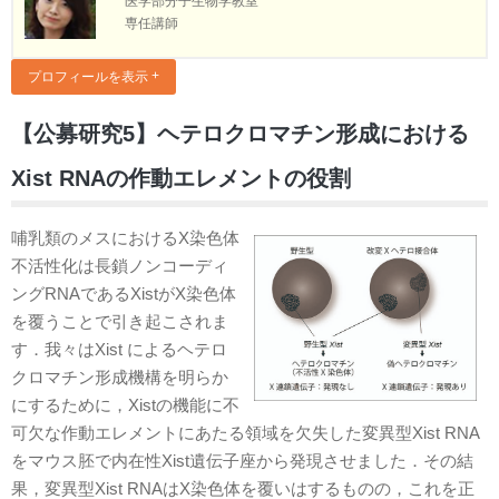
医学部分子生物学教室
専任講師
プロフィールを表示
【公募研究5】ヘテロクロマチン形成における
Xist RNAの作動エレメントの役割
哺乳類のメスにおけるX染色体
不活性化は長鎖ノンコーディ
ングRNAであるXistがX染色体
を覆うことで引き起こされま
す．我々はXist によるヘテロ
クロマチン形成機構を明らか
にするために，Xistの機能に不
可欠な作動エレメントにあたる領域を欠失した変異型Xist RNA
をマウス胚で内在性Xist遺伝子座から発現させました．その結
果，変異型Xist RNAはX染色体を覆いはするものの，これを正