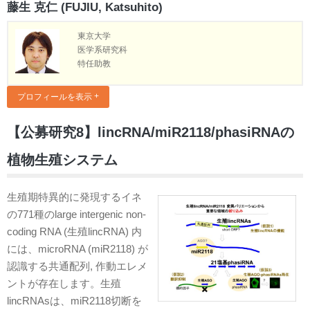
藤生 克仁 (FUJIU, Katsuhito)
東京大学
医学系研究科
特任助教
プロフィールを表示
【公募研究8】lincRNA/miR2118/phasiRNAの
植物生殖システム
生殖期特異的に発現するイネ
の771種のlarge intergenic non-
coding RNA (生殖lincRNA) 内
には、microRNA (miR2118) が
認識する共通配列, 作動エレメ
ントが存在します。生殖
lincRNAsは、miR2118切断を