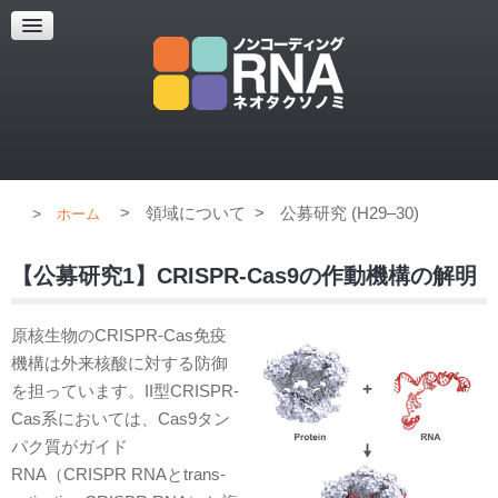
超解像顕微鏡
超解像顕微鏡の紹介
使用上のコツ
ブログ
>
領域について
>
公募研究 (H29–30)
ホーム
【公募研究1】CRISPR-Cas9の作動機構の解明
原核生物のCRISPR-Cas免疫
機構は外来核酸に対する防御
を担っています。II型CRISPR-
Cas系においては、Cas9タン
パク質がガイド
RNA（CRISPR RNAとtrans-