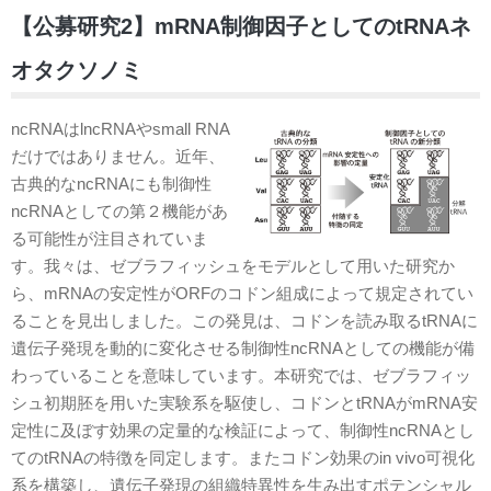
【公募研究2】mRNA制御因子としてのtRNAネ
オタクソノミ
ncRNAはlncRNAやsmall RNA
だけではありません。近年、
古典的なncRNAにも制御性
ncRNAとしての第２機能があ
る可能性が注目されていま
す。我々は、ゼブラフィッシュをモデルとして用いた研究か
ら、mRNAの安定性がORFのコドン組成によって規定されてい
ることを見出しました。この発見は、コドンを読み取るtRNAに
遺伝子発現を動的に変化させる制御性ncRNAとしての機能が備
わっていることを意味しています。本研究では、ゼブラフィッ
シュ初期胚を用いた実験系を駆使し、コドンとtRNAがmRNA安
定性に及ぼす効果の定量的な検証によって、制御性ncRNAとし
てのtRNAの特徴を同定します。またコドン効果のin vivo可視化
系を構築し、遺伝子発現の組織特異性を生み出すポテンシャル