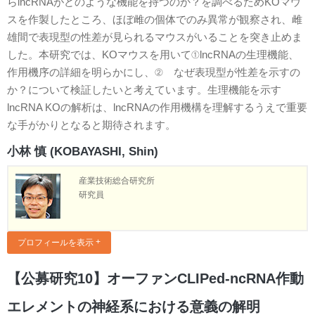
らlncRNAがどのような機能を持つのか？を調べるためKOマウ
スを作製したところ、ほぼ雌の個体でのみ異常が観察され、雌
雄間で表現型の性差が見られるマウスがいることを突き止めま
した。本研究では、KOマウスを用いて①lncRNAの生理機能、
作用機序の詳細を明らかにし、② なぜ表現型が性差を示すの
か？について検証したいと考えています。生理機能を示す
lncRNA KOの解析は、lncRNAの作用機構を理解するうえで重要
な手がかりとなると期待されます。
小林 慎 (KOBAYASHI, Shin)
産業技術総合研究所
研究員
プロフィールを表示
【公募研究10】オーファンCLIPed-ncRNA作動
エレメントの神経系における意義の解明