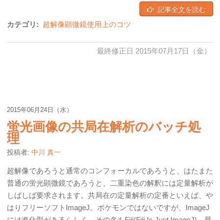
記事全文を読む
カテゴリ:
超解像顕微鏡使用上のコツ
最終修正日 2015年07月17日（金）
2015年06月24日（水）
蛍光画像の共局在解析のバッチ処
理
投稿者:
中川 真一
超解像であろうと通常のコンフォーカルであろうと、はたまた
普通の蛍光顕微鏡であろうと、二重染色の解釈には定量解析が
しばしば要求されます。共局在の定量解析の定番といえば、や
はりフリーソフトImageJ。ポケモンではないですが、ImageJ
には進化型があるらしく、その名もFiji(Fiji Is Just ImageJ)。早