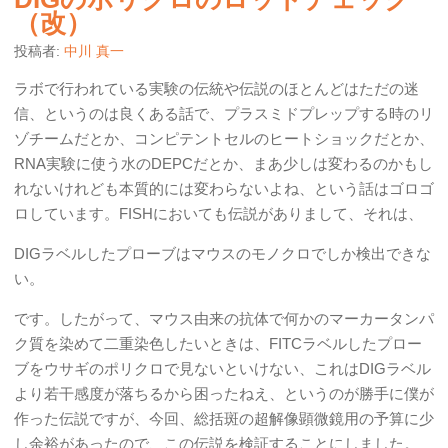
（改）
投稿者:
中川 真一
ラボで行われている実験の伝統や伝説のほとんどはただの迷
信、というのは良くある話で、プラスミドプレップする時のリ
ゾチームだとか、コンピテントセルのヒートショックだとか、
RNA実験に使う水のDEPCだとか、まあ少しは変わるのかもし
れないけれども本質的には変わらないよね、という話はゴロゴ
ロしています。FISHにおいても伝説がありまして、それは、
DIGラベルしたプローブはマウスのモノクロでしか検出できな
い。
です。したがって、マウス由来の抗体で何かのマーカータンパ
ク質を染めて二重染色したいときは、FITCラベルしたプロー
ブをウサギのポリクロで見ないといけない、これはDIGラベル
より若干感度が落ちるから困ったねえ、というのが勝手に僕が
作った伝説ですが、今回、総括斑の超解像顕微鏡用の予算に少
し余裕があったので、この伝説を検証することにしました。