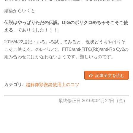
結論からいくと
伝説はやっぱり
ただの
伝説。DIGのポリクロ
めちゃ
そこそこ使
える
、でありました
！！！
。
2016/4/22追記：いろいろ試してみると、現状どうもやはりそ
こそこ使える、のレベルで、FITC/anti-FITC(Rb)/anti-Rb Cy2の
組み合わせにはかなわないようです。難しいものです。
記事全文を読む
カテゴリ:
超解像顕微鏡使用上のコツ
最終修正日 2016年04月22日（金）