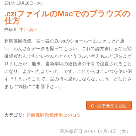
2014年10月16日（木）
.cziファイルのMacでのブラウズの
仕方
投稿者:
中川 真一
超解像顕微鏡。四ッ谷のZeissのショールームにせっせと通
い、わんさかデータを撮ってもらい、これで論文書けるなら顕
微鏡買わんでもいいやんかとかいうワルい考えもふと頭をよぎ
りましたが、無事、当新学術の総括班の予算で設置されること
になり、よかったよかった、です。これからはこいつを使い倒
すぞ！ということで、宝の持ち腐れにならないよう、どなたさ
まもご気軽にご相談下さい。
記事全文を読む
カテゴリ:
超解像顕微鏡使用上のコツ
最終修正日 2016年01月14日（木）