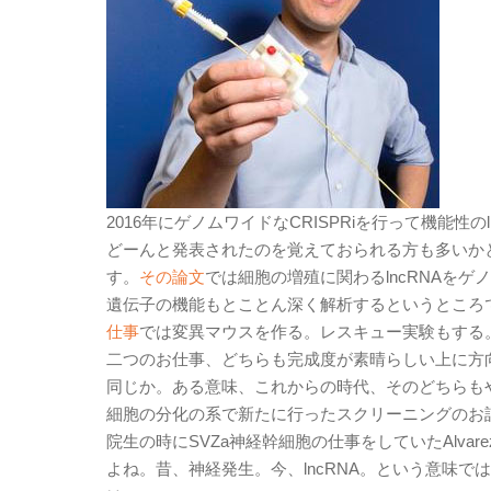
2016年にゲノムワイドなCRISPRiを行って機能性のl
どーんと発表されたのを覚えておられる方も多いかと思
す。
その論文
では細胞の増殖に関わるlncRNAを
遺伝子の機能もとことん深く解析するというところで、
仕事
では変異マウスを作る。レスキュー実験もする
二つのお仕事、どちらも完成度が素晴らしい上に方向
同じか。ある意味、これからの時代、そのどちらも
細胞の分化の系で新たに行ったスクリーニングのお
院生の時にSVZa神経幹細胞の仕事をしていたAlvar
よね。昔、神経発生。今、lncRNA。という意味