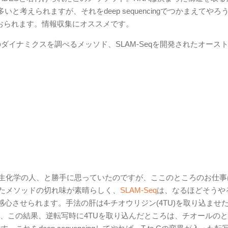
考えられますが、それをdeep sequencingでつかまえてやろ
おられます。情報収集にオススメです。
RNAのダイナミクスを調べるメッソド、SLAM-Seqを開発されたオース
の生化学の人、と勝手に思っていたのですが、ここのところのお仕事
せたメソッドの切れ味が素晴らしく、
SLAM-Seq
は、なるほどそうや
心させられます。手法の肝は4-チオウリジン(4TU)を取り込ませ
ところで、この結果、逆転写時に4TUを取り込んだところは、チオールの