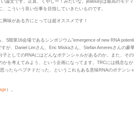
しい論文です。正直、くやしー！みたいな。jealousyは最高のモテ
に、こういう良い仕事を目指していきたいものです。
に興味がある方にとっては超オススメです！
16会場であるシンポジウム"emergence of new RNA potentia
iel Limさん、Eric Miskaさん、Stefan Ameresさんの豪
分子としてのRNAにはどんなポテンシャルがあるのか。また、その
のかを考えてみよう、という企画になってます。TRCには残念なが
だと思ったらペプチドだった、というこれもある意味RNAのポテンシ
age
）。