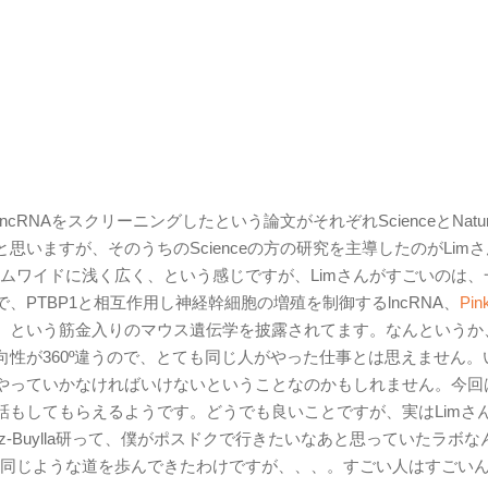
ncRNAをスクリーニングしたという論文がそれぞれScienceとNatu
いますが、そのうちのScienceの方の研究を主導したのがLim
ゲノムワイドに浅く広く、という感じですが、Limさんがすごいのは、
PTBP1と相互作用し神経幹細胞の増殖を制御するlncRNA、
Pi
。という筋金入りのマウス遺伝学を披露されてます。なんというか
性が360º違うので、とても同じ人がやった仕事とは思えません。
やっていかなければいけないということなのかもしれません。今回
話もしてもらえるようです。どうでも良いことですが、実はLimさ
ez-Buylla研って、僕がポスドクで行きたいなあと思っていたラボな
では同じような道を歩んできたわけですが、、、。すごい人はすごい