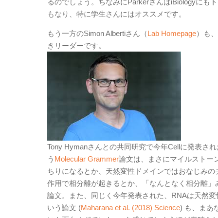
るのでしょう。ちなみにParkerさんはiBiology
もなり、特に学生さんにはオススメです。
もう一方のSimon Albertiさん（
Lab Homepage
）も、
きリーダーです。
Tony Hymanさんとの共同研究で今年Cellに
う
Molecular Grammer
論文は、まさにマイルストー
ちりになるとか、天然変性ドメインではおなじみの
作用で相分離が起きるとか、「なんとなく相分離」
論文。また、同じく今年発表された、RNAは天然変
いう論文 (
Maharana et al. (2018) Science
) も、ま