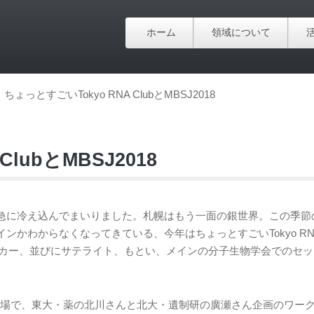
ホーム
領域について
ちょっとすごいTokyo RNA ClubとMBSJ2018
lubとMBSJ2018
急に冷え込んでまいりました。札幌はもう一面の銀世界。この季節
わからなくなってきている、今年はちょっとすごいTokyo RNA 
トスピーカー、並びにサテライト、もとい、メインの分子生物学会でのセ
の第8会場で、東大・薬の北川さんと北大・遺制研の廣瀬さん企画のワー