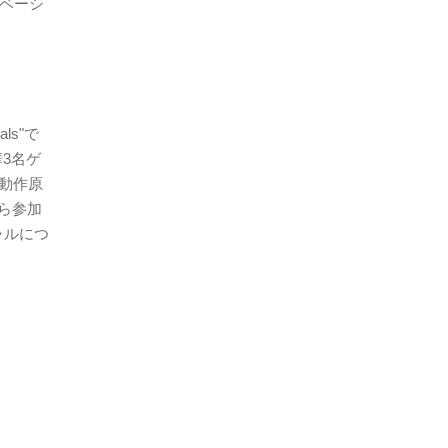
ィベーシ
ls"で
華3名ゲ
動作原
ら参加
ャルにつ