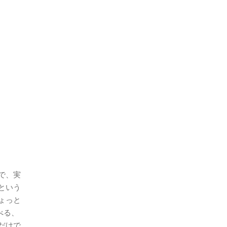
で、実
という
ょっと
べる、
だけで