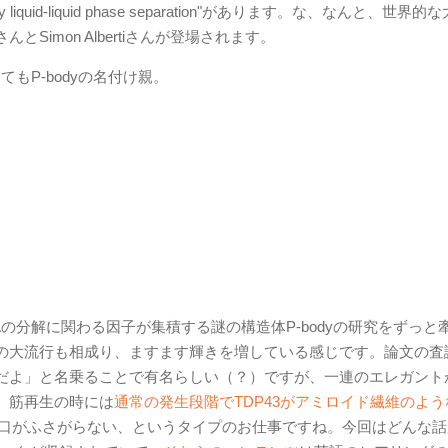
riven by liquid-liquid phase separation"があります。な、なんと、世界
とSimon Albertiさんが登場されます。
もP-bodyの名付け親。
Aの分解に関わる因子が集積する謎の構造体P-bodyの研究をずっと
の大流行も相成り、ますます輝きを増している感じです。論文の査
kerだよ」と名乗ることで有名らしい（？）ですが、一連のエレガント
、筋再生の時には
通常の発生段階でTDP43がアミロイド繊維のような
口がふさがらない、というタイプのお仕事ですね。今回はどんな話