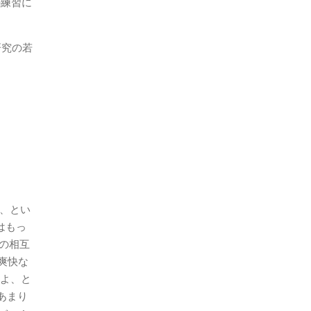
の練習に
研究の若
る、とい
はもっ
の相互
爽快な
だよ、と
あまり