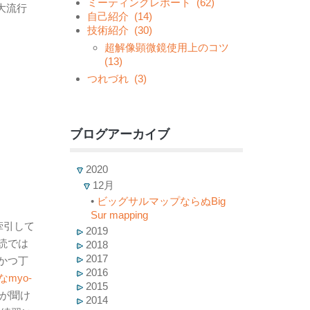
ミーティングレポート
(62)
的な大流行
自己紹介
(14)
技術紹介
(30)
超解像顕微鏡使用上のコツ
(13)
つれづれ
(3)
ブログアーカイブ
2020
12月
•
ビッグサルマップならぬBig
Sur mapping
牽引して
2019
読では
2018
2017
かつ丁
2016
myo-
2015
が聞け
2014