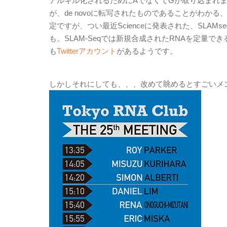
アルキル化されるためにAでなくてGが取り込まれます。これ
が、de novoに転写されたものであることがわか
定ですが、つい最近Scienceに発表された、SLAMs
も。SLAM-Seqでは新規合成されたRNAを定量
も
Twitterアカウント
があるようです。
しかしそれにしても、、、改めて眺めるとすごいメ