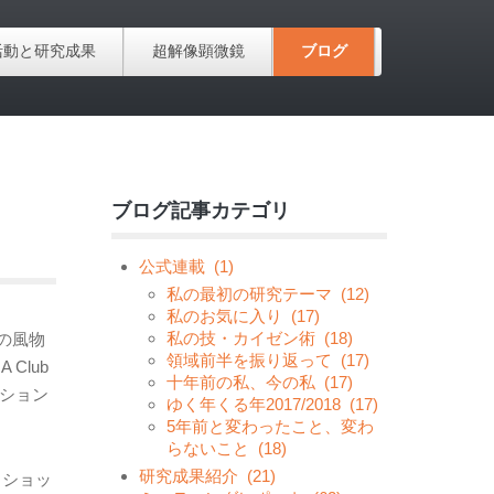
活動と研究成果
超解像顕微鏡
ブログ
ブログ記事カテゴリ
公式連載
(1)
私の最初の研究テーマ
(12)
私のお気に入り
(17)
私の技・カイゼン術
(18)
の風物
領域前半を振り返って
(17)
Club
十年前の私、今の私
(17)
ッション
ゆく年くる年2017/2018
(17)
5年前と変わったこと、変わ
らないこと
(18)
研究成果紹介
(21)
クショッ