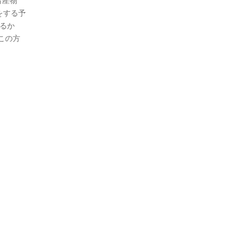
写産物
をする予
けるか
この方