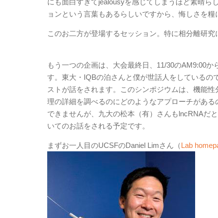
にも面白すぎてjealousyを感じてしまうほど素晴ら
ョンという言葉もあるらしいですから、悔しさを糧
このお二方が登場するセッション。特に相分離研究
もう一つの企画は、大会最終日、11/30のAM9:00から、5階第
す。東大・IQBの泊さんと僕が世話人をしているのですが、Dan
ストが話をされます。このシンポジウムは、機能性
理の詳細を調べるのにどのようなアプローチがある
できませんが、九大の松本（有）さんもlncRNA
いてのお話をされる予定です。
まずお一人目のUCSFのDaniel Limさん（
Lab homep