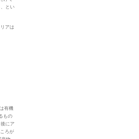
う、とい
トリアは
は有機
るもの
た後にア
ところが