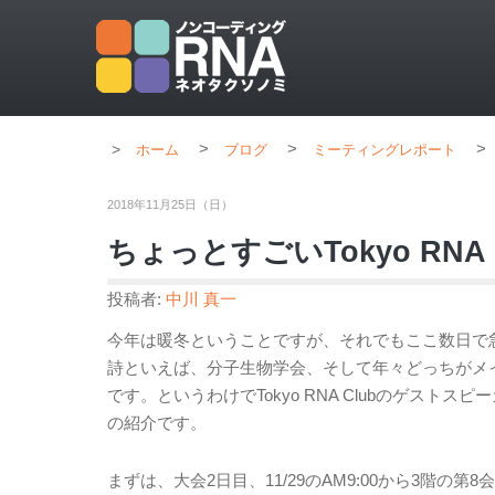
>
>
>
ホーム
ブログ
ミーティングレポート
2018年11月25日（日）
ちょっとすごいTokyo RNA C
投稿者:
中川 真一
今年は暖冬ということですが、それでもここ数日で
詩といえば、分子生物学会、そして年々どっちがメインか
です。というわけでTokyo RNA Clubのゲス
の紹介です。
まずは、大会2日目、11/29のAM9:00から3階