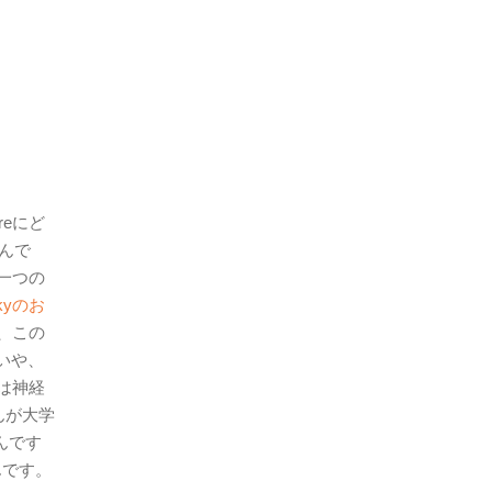
reにど
さんで
一つの
nkyのお
、この
いや、
は神経
んが大学
んです
んです。