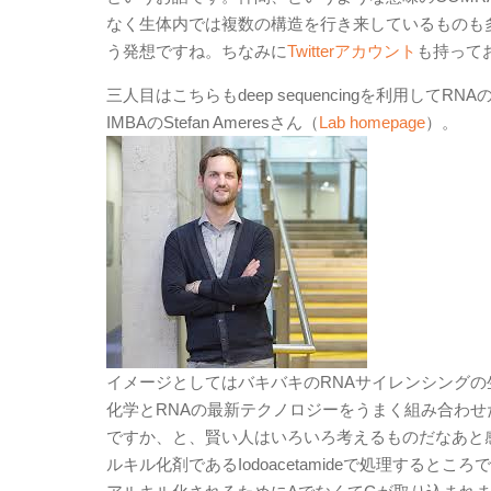
なく生体内では複数の構造を行き来しているものも多いと
う発想ですね。ちなみに
Twitterアカウント
も持って
三人目はこちらもdeep sequencingを利用して
IMBAのStefan Ameresさん（
Lab homepage
）。
イメージとしてはバキバキのRNAサイレンシング
化学とRNAの最新テクノロジーをうまく組み合わ
ですか、と、賢い人はいろいろ考えるものだなあと感
ルキル化剤であるIodoacetamideで処理する