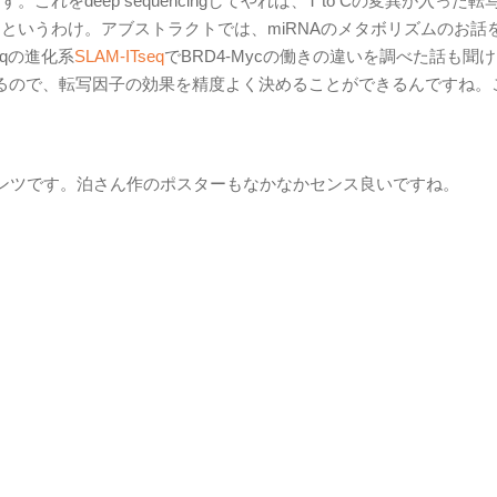
をdeep sequencingしてやれば、T to Cの変異が入った転
る、というわけ。アブストラクトでは、miRNAのメタボリズムのお話
eqの進化系
SLAM-ITseq
でBRD4-Mycの働きの違いを調べた話も聞
できるので、転写因子の効果を精度よく決めることができるんですね。
ンツです。泊さん作のポスターもなかなかセンス良いですね。