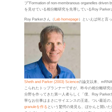
プ"Formation of non-membranous organelles d
を見せている相分離研究を先導しているRoy Parkerさん
Roy Parkerさん（
Lab homepage
）といえば何と言って
Sheth and Parker (2003) Science
の論文以来、mRN
こられたトップランナーですが、昨今の相分離研究
分野を作ってきた第一人者らしく「僕、Roy Par
寧なお仕事はまさにサイエンスの王道。つい最近の
granuleを作る
という驚愕の発見も、ぽかんと開いた