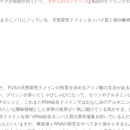
にもトークが収録されていて、
それらのコンテンツ
は英語のヒアリング
まさにノリにノッている、天然変性ドメインタンパク質と相分離
発表された、FUSの天然変性ドメインの性質を決めるアミノ酸の文法があ
ン。グリシンが多いとしゃびしゃびになって、セリンやグルタミン
チロシンと、これまたRNA結合ドメインではおなじみのアルギニン
みたいな曖昧模糊とした世界の視界が一気に開けてくる気がする、
性ドメインを持つRNA結合タンパク質の異常凝集を防いでいるん
あなんといいますか、構造体とRNAの研究をやってきた身からすると