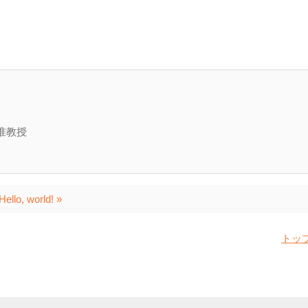
准教授
Hello, world! »
トッ