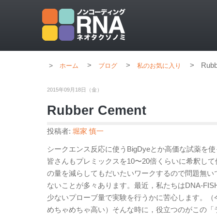
>
>
>
Rubb
ホーム
ブログ
私のお気に入り
2015年09月18日（金）
Rubber Cement
投稿者:
堀家 慎一
シークエンス反応に使うBigDyeとか高価な試薬を
皆さんもプレミックスを10〜20倍くらいに希釈し
の量を減らしてもだいたいワークするので問題無い
ないことが多々あります。最近，私たちはDNA-F
少ないプローブ量で実験を行うかに苦心します。（今
めちゃめちゃ高い）そんな時に，役立つのがこの「