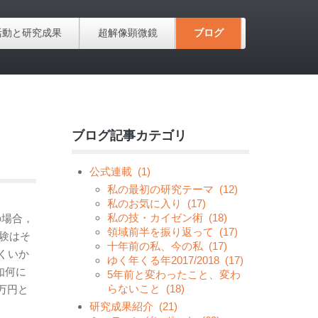
活動と研究成果
超解像顕微鏡
ブログ
ブログ記事カテゴリ
公式連載
(1)
私の最初の研究テーマ
(12)
私のお気に入り
(17)
私の技・カイゼン術
(18)
の場合，
領域前半を振り返って
(17)
験はそ
十年前の私、今の私
(17)
くいか
ゆく年くる年2017/2018
(17)
如何に
5年前と変わったこと、変わ
らないこと
(18)
万円と
研究成果紹介
(21)