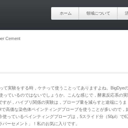
ホーム
領域について
er Cement
使って実験をする時，ケチって使うことってありますよね。BigDye
て使っているのではないでしょうか。こんな感じで，酵素反応系の実
ですが，ハイブリ関係の実験は，プローブ量を減らすと途端にうま
ISHで高価な染色体ペインティングプローブを使うことが多いので，
使っているペインティングプローブは，5スライド分（50μl）で6
ラバーセメント」！私のお気に入りです。