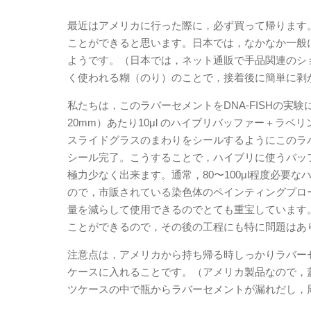
最近はアメリカに行った際に，必ず買って帰ります
ことができると思います。日本では，なかなか一般
ようです。（日本では，ネット通販で手品関連のシ
く使われる糊（のり）のことで，接着後に簡単に剥
私たちは，このラバーセメントをDNA-FISHの実験に使っ
20mm）あたり10μl のハイブリバッファー＋ラ
スライドグラスのまわりをシールするようにこのラバ
シール完了。こうすることで，ハイブリに使うバッ
極力少なく出来ます。通常，80〜100μl程度必要な
ので，市販されている染色体のペインティングプロ
量を減らして使用できるのでとても重宝しています
ことができるので，その後の工程にも特に問題はあ
注意点は，アメリカから持ち帰る時しっかりラバー
ケースに入れることです。（アメリカ製品なので，
ツケースの中で瓶からラバーセメントが漏れだし，