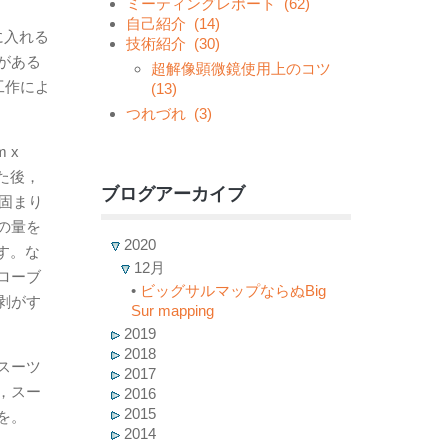
ミーティングレポート
(62)
自己紹介
(14)
に入れる
技術紹介
(30)
がある
超解像顕微鏡使用上のコツ
工作によ
(13)
つれづれ
(3)
 x
た後，
ブログアーカイブ
固まり
の量を
2020
です。な
12月
ローブ
•
ビッグサルマップならぬBig
剥がす
Sur mapping
2019
2018
スーツ
2017
，スー
2016
2015
を。
2014