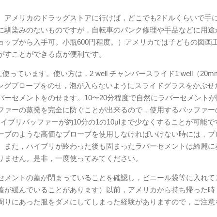
。アメリカのドラッグストアに行けば，どこでも2ドルくらいで手
に馴染みのないものですが，自転車のパンク修理や手品などに用途
ョップから入手可。小瓶600円程度。）アメリカでは子どもの図画
がすことができる点が便利です。
ています。使い方は，2 well チャンバースライド1 well（20mm
ベリングプローブをのせ，泡が入らないようにスライドグラスをかぶせ
ーセメントをのせます。10〜20分程度で自然にラバーセメントが
ファーの蒸発を完全に防ぐことが出来るので，使用するバッファー
ハイブリバッファーが約10分の1の10μlまで少なくすることが可能
ーブのような高価なプローブを使用しなければいけない時には，プ
。また，ハイブリが終わった後も固まったラバーセメントは綺麗に
りません。是非，一度使ってみてください。
セメントの蓋が閉まっていることを確認し，ビニール袋等に入れて
蓋が緩んでいることがあります）以前，アメリカから持ち帰った時
周りにあった服をダメにしてしまった経験がありますので，ご注意