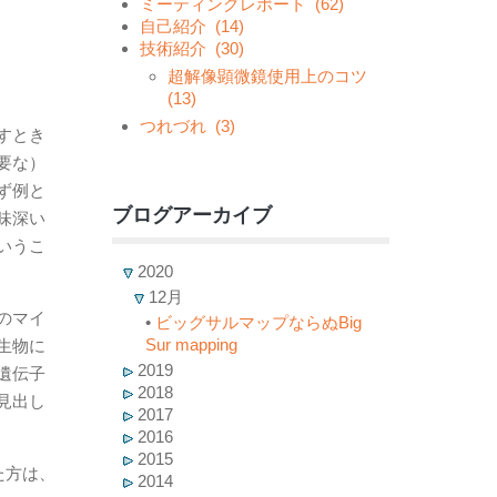
ミーティングレポート
(62)
自己紹介
(14)
技術紹介
(30)
超解像顕微鏡使用上のコツ
(13)
つれづれ
(3)
すとき
要な）
ず例と
ブログアーカイブ
味深い
いうこ
2020
12月
のマイ
•
ビッグサルマップならぬBig
Sur mapping
生物に
2019
遺伝子
2018
見出し
2017
2016
2015
た方は、
2014