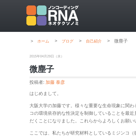
>
>
>
微塵子
ホーム
ブログ
自己紹介
2015年04月29日（水）
微塵子
投稿者:
加藤 泰彦
はじめまして。
大阪大学の加藤です。様々な重要な生命現象に関わる
コの環境依存的な性決定を制御していることを最近見
だくことになりました。これらからよろしくお願い
ここでは、私たちが研究材料としているミジンコ（