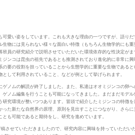
も可愛い姿をしています。これも大きな理由の一つですが、語りだ
ル生物には見られない様々な面白い特徴（もちろん生物学的にも重
募班員の研究紹介で説明させていただいた環境依存的な性決定がま
ミジンコは昆虫の祖先であるとも推測されており進化的に非常に興
系の要の役割を担っていることから生態学的に重要な生物であると
物として利用されていること、などが例として挙げられます。
にゲノムの解読が終了しました。また、私達はオオミジンコの卵へ
、ゲノム編集を行うことも可能になってきました。まだまだモデル
う研究環境が整いつつあります。冒頭で紹介したミジンコの特徴を
かった新たな自然界の原理、原則を見出すことにつながり、さらに
ことも可能であると期待をし、研究を進めています。
に寄稿させていただきましたので、研究内容に興味を持っていただい