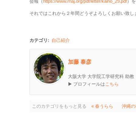
会報（
https://www.rnaj.org/pdf/letter/kaiho_29.pdf
）を
それではこれから２年間どうぞよろしくお願い致し
カテゴリ:
自己紹介
加藤 泰彦
大阪大学 大学院工学研究科 助教
▶ プロフィールは
こちら
このカテゴリをもっと見る
« 春うらら
沖縄の