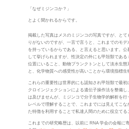
「なぜミジンコか？」
とよく聞かれるからです。
掲載した写真はメスのミジンコの写真ですが、とて
りがないのですが、一言で言うと、これまでのモデ
を持っているからである、と言えると思います。公
して挙げられますが、性決定の外にも甲殻類である
位置にいること、動物プランクトンとして淡水生態
と、化学物質への感受性が高いことから環境指標生
これらの重要性は世界的にも認知され甲殻類で最初
クロインジェクションによる遺伝子操作法を整備し
は及びませんが、ミジンコで分子生物学的解析を行
レベルで理解することで、これまでには見えてこな
た特徴を利用することで私達人間のために役立てる
これまでの研究略歴は、以前に RNA 学会の会報