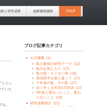
活動と研究成果
超解像顕微鏡
ブログ
ブログ記事カテゴリ
公式連載
(1)
私の最初の研究テーマ
(12)
私のお気に入り
(17)
私の技・カイゼン術
(18)
領域前半を振り返って
(17)
十年前の私、今の私
(17)
ずミジン
ゆく年くる年2017/2018
(17)
せていた
5年前と変わったこと、変わ
らないこと
(18)
研究成果紹介
(21)
のも、