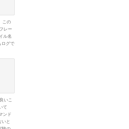
、この
タフレー
ァイル名
もログで
良いこ
いて
コマンド
ないと
実験の