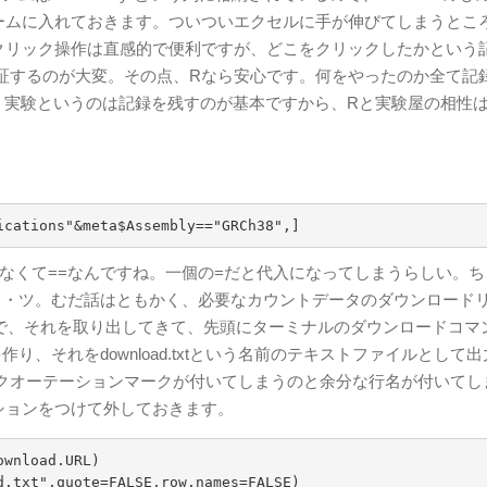
レームに入れておきます。ついついエクセルに手が伸びてしまうとこ
クリック操作は直感的で便利ですが、どこをクリックしたかという
証するのが大変。その点、Rなら安心です。何をやったのか全て記
l。実験というのは記録を残すのが基本ですから、Rと実験屋の相性
ications"&meta$Assembly=="GRCh38",]
なくて==なんですね。一個の=だと代入になってしまうらしい。ち
ミ・ツ。むだ話はともかく、必要なカウントデータのダウンロード
されているので、それを取り出してきて、先頭にターミナルのダウンロードコ
う変数を作り、それをdownload.txtという名前のテキストファイルとして
クオーテーションマークが付いてしまうのと余分な行名が付いてし
="オプションをつけて外しておきます。
wnload.URL)

d.txt",quote=FALSE,row.names=FALSE)