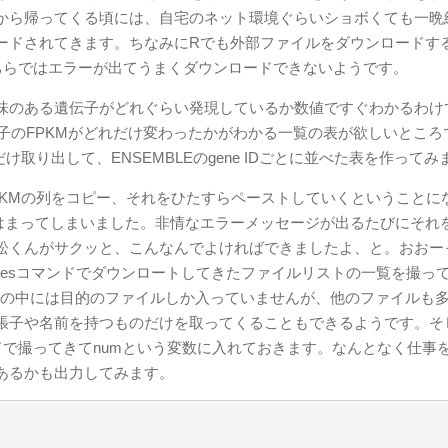
から帰ってくる頃には、自宅のネット環境ぐらいショボくても一晩
ードされてきます。ちなみにRでも外部ファイルをダウンロードす
すが、そちらではエラーが出てうまくダウンロードできないようです。
味のある遺伝子がどれぐらい発現しているか数値ですぐわかるわけ
子のFPKMがどれだけ変わったかがわかる一覧の表が欲しいところ
取り出して、ENSEMBLEのgene IDごとに並べた表を作ってみ
KMの列をコピー、それをひたすらペーストしていくということに
はまってしまいました。非情なエラーメッセージが出るたびにそれ
松くんがサクッと、こんなんでよければできましたよ、と。おおー
filesコマンドでダウンロートしてきたファイルリストの一覧を撮って
ルダの中には目的のファイルしか入っていませんが、他のファイルも
の拡張子や名前を持つものだけを取ってくることもできるようです。そ
ンドで撮ってきてnumという変数に入れておきます。なんとなく仕事
あるかも出力してみます。