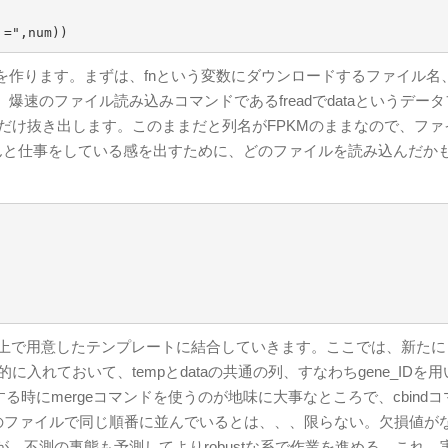
 =",num))
作ります。まずは、fnという変数にダウンロードするファイル名
爆速のファイル読み込みコマンドであるfreadでdataというデー
いう列だけ抜き出します。このままだと列名がFPKMのままなので、フ
ゃんと仕事をしている感を出すために、どのファイルを読み込んだか
は上で用意したテンプレートに結合していきます。ここでは、新たに
入れておいて、tempとdataの共通の列、すなわちgene_IDを用
る時にmergeコマンドを使うのが地味に大事なところで、cbind
全てのファイルで同じ順番に並んでいるとは、、、限らない。欠損値が
、不測の事態も予測してよりrobustな系で作業を進める。これ、