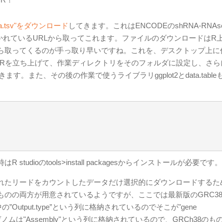
ata.tsv"をダウンロード
してきます。これはENCODEのshRNA-RNAs
かれているURLから取ってこれます。ファイルのダウンロードはR
ら取ってくるのが手っ取り早いですね。これを、デスクトップ上に
にRを立ち上げて、作業ディレクトリをそのフォルダに設定し、さら
。また、その後の作業で使うライブラリggplot2とdata.table
dioのtools>install packagesからインストールが必要です。
れたリードをカウントしたデータだけ選択的にダウンロードするた
れたものの両方が用意されているようですが、ここでは最新版のGRC3
の”Output.type”という列に格納されているのでそこが"gene
に、ゲノムは"Assembly"という列に格納されているので、GRCh38の