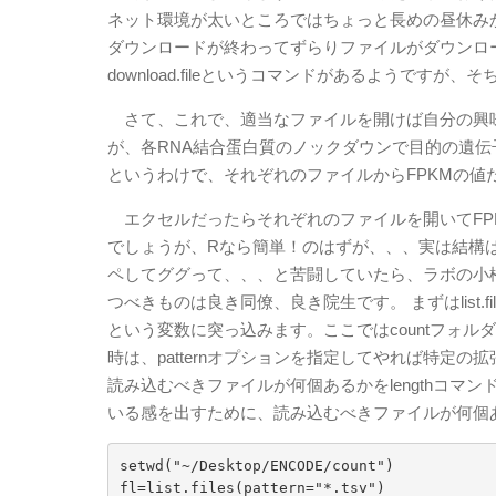
ネット環境が太いところではちょっと長めの昼休み
ダウンロードが終わってずらりファイルがダウンロ
download.fileというコマンドがあるようで
さて、これで、適当なファイルを開けば自分の興
が、各RNA結合蛋白質のノックダウンで目的の遺伝
というわけで、それぞれのファイルからFPKMの値だけ
エクセルだったらそれぞれのファイルを開いてFP
でしょうが、Rなら簡単！のはずが、、、実は結構
ペしてググって、、、と苦闘していたら、ラボの小
つべきものは良き同僚、良き院生です。 まずはlist.
という変数に突っ込みます。ここではcountフォ
時は、patternオプションを指定してやれば特定
読み込むべきファイルが何個あるかをlengthコマ
いる感を出すために、読み込むべきファイルが何個
setwd("~/Desktop/ENCODE/count")

fl=list.files(pattern="*.tsv")
