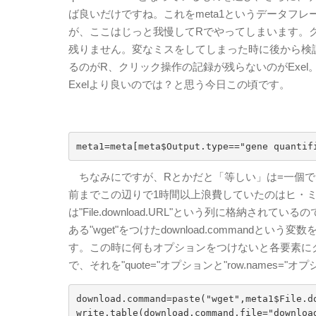
ば良いだけですね。これをmeta1というデータフ
が、ここはじっと我慢してRでやってしまいます。
残りません。変なミスをしてしまった時に後から検
るのがR、クリック操作の記録が残らないのがExe
Exelより良いのでは？と思う今日この頃です。
meta1=meta[meta$Output.type=="gene quantif
ちなみにですが、Rとかだと「等しい」は=一個で
前までこの辺りで1時間以上浪費していたのはヒ・
は"File.download.URL"という列に格納
ある"wget"をつけたdownload.commandとい
す。この時に何もオプションをつけないと各要素に
で、それを"quote="オプションと"row.names
download.command=paste("wget",meta1$File.do
write.table(download.command,file="downloa