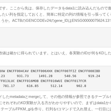
。ここから先は、保存したデータをdata1に読み込んだもので
参照したい列を指定しておくと、簡単に特定の列の情報を引っ張ってく
TBのGENCODEv24のgene_IDはENSG00000075624.1
値は確かに得られています。とはいえ、各実験のIDが何をKDし
23      931.73     1491.28      540.56      919.24

metadataとmergeして、その他の情報が参照できるテーブル
それぞれのKD実験が入る方がわかりやすいので、まずはdata1か
り出したデータテーブルFPKM_giを作り、行列をtコマンドで入れ替え、一行目