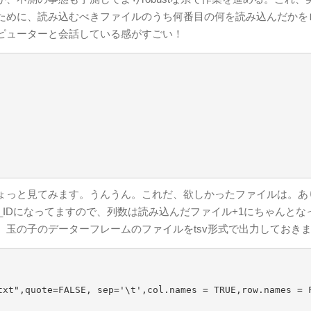
ために、読み込むべきファイルのうち何番目の何を読み込んだかを
ピューターと会話している感がすごい！
でちょっと見てみます。うんうん。これだ、欲しかったファイルは。あ
_IDになってますので、列数は読み込んだファイル+1にちゃんとな
玉の子のデーターフレームのファイルをtsv形式で出力しておき
txt",quote=FALSE, sep='\t',col.names = TRUE,row.names = 