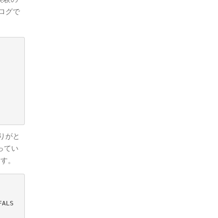
ログで
りがと
ってい
ます。
FALS