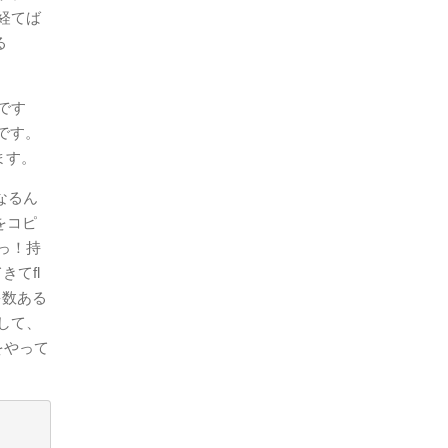
経てば
る
です
です。
ます。
なるん
をコピ
っ！持
きてfl
多数ある
して、
をやって