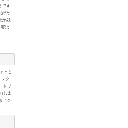
ろです
記録が
録が残
は実は
ょっと
リンク
マンドで
出力しま
まうの