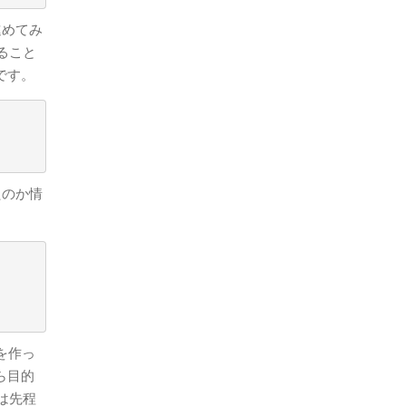
進めてみ
ること
3です。
たのか情
を作っ
ら目的
には先程