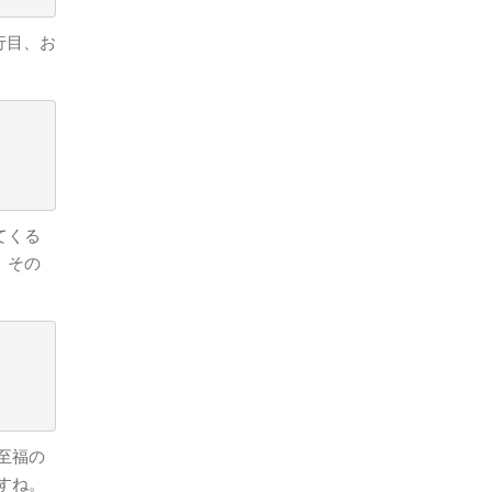
行目、お
てくる
。その
至福の
すね。