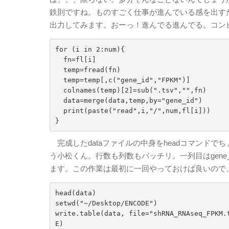
鉄則ですね。ものすごく仕事が進んでいる感を出す
出力してみます。おーっ！進んでる進んでる。コン
for (i in 2:num){

  fn=fl[i]

  temp=fread(fn)

  temp=temp[,c("gene_id","FPKM")]

  colnames(temp)[2]=sub(".tsv","",fn)

  data=merge(data,temp,by="gene_id")

  print(paste("read",i,"/",num,fl[i]))

}
完成したdataファイルの中身をheadコマンド
う小松くん。行数も列数もバッチリ。一列目はgene
ます。この作業は最初に一回やっておけば良いので、
head(data)

setwd("~/Desktop/ENCODE")

write.table(data, file="shRNA_RNAseq_FPKM.
E)