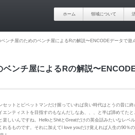
ホーム
領域について
ベンチ屋のためのベンチ屋によるRの解説〜ENCODEデータで遊
ベンチ屋によるRの解説〜ENCOD
ンセットとピペットマンだけ握っていれば良い時代はとうの昔に終
イエンティストを目指すのもなんだしなあ、、、と半ば諦めてたと
いんですね。HelloとShitとGreatだけの英会話みたいなレベ
ものです。それに加えてI love youだけ覚えれば人生の90％
 R！