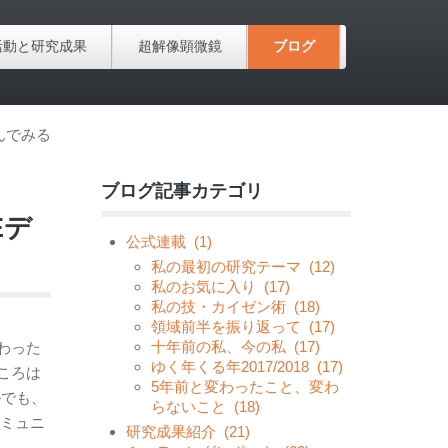
活動と研究成果
超解像顕微鏡
ブログ
んでみる
ブログ記事カテゴリ
Eデ
公式連載
(1)
私の最初の研究テーマ
(12)
私のお気に入り
(17)
私の技・カイゼン術
(18)
領域前半を振り返って
(17)
十年前の私、今の私
(17)
わった
ゆく年くる年2017/2018
(17)
ころは
5年前と変わったこと、変わ
ルでも、
らないこと
(18)
のミュニ
研究成果紹介
(21)