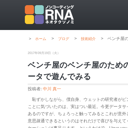
>
>
>
ベンチ屋の
ホーム
ブログ
技術紹介
2017年09月19日（火）
ベンチ屋のベンチ屋のための
ータで遊んでみる
投稿者:
中川 真一
恥ずかしながら、僕自身、ウェットの研究者がピ
ことに気づいたのは、実はつい最近。今更データサ
あるのですが、ちょろっと触ってみるとこれが意外と楽し
意思疎通できるというのはそれだけで喜びを与えてくれる
ケーションは事足ります。というわけで、I love you