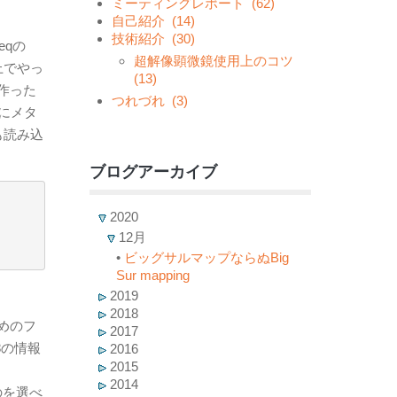
ミーティングレポート
(62)
自己紹介
(14)
技術紹介
(30)
eqの
超解像顕微鏡使用上のコツ
上でやっ
(13)
作った
つれづれ
(3)
にメタ
も読み込
ブログアーカイブ
2020
12月
•
ビッグサルマップならぬBig
Sur mapping
2019
2018
めのフ
2017
8の情報
2016
2015
2014
ものを選べ