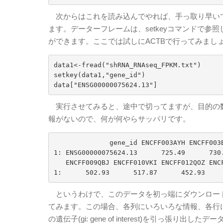
次からはこれを読み込んでやれば、手っ取り早いです
ます。データーフレームは、setkeyコマンドで
ができます。ここでは試しにACTBで行ってみましょうか。AC
data1<-fread("shRNA_RNAseq_FPKM.txt")

setkey(data1,"gene_id")

data["ENSG00000075624.13"]
実行させてみると、途中で切ってますが、目的の数
報がないので、何が何やらサッパリです。
              gene_id ENCFF003AYH ENCFF003BXW ENCFF004CAV ENCFF006XHX ENCFF007FIZ ENCFF008IBD

1: ENSG00000075624.13      725.49      730.
   ENCFF009QBJ ENCFF010VKI ENCFF012QOZ ENCFF013LUC ENCFF016MOB ENCFF016WUI ENCFF017FCR

というわけで、このデータを初っ端にダウンロードした
てみます。この場合、各列にいろいろな情報、各行に
の遺伝子(gi: gene of interest)を引っ張