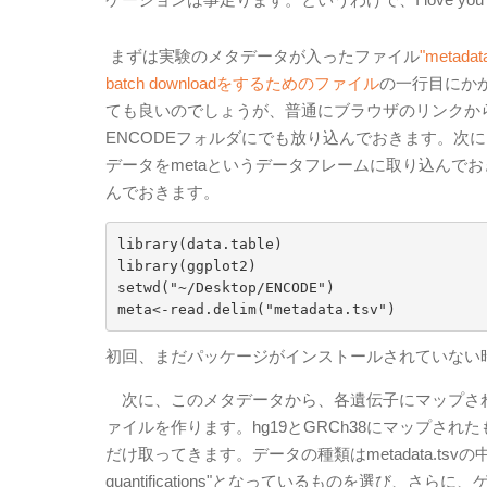
まずは実験のメタデータが入ったファイル
"metad
batch downloadをするためのファイル
の一行目にか
ても良いのでしょうが、普通にブラウザのリンクか
ENCODEフォルダにでも放り込んでおきます。次
データをmetaというデータフレームに取り込んでおきます
んでおきます。
library(data.table)

library(ggplot2)

setwd("~/Desktop/ENCODE")

初回、まだパッケージがインストールされていない時はR stu
次に、このメタデータから、各遺伝子にマップさ
ァイルを作ります。hg19とGRCh38にマップさ
だけ取ってきます。データの種類はmetadata.tsvの中
quantifications"となっているものを選び、さら