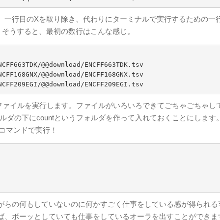
一行目のXを取り除き、代わりにターミナルで実行するための一
ます。そうすると、最初の数行はこんな感じ。
CFF663TDK/@@download/ENCFF663TDK.tsv

CFF168GNX/@@download/ENCFF168GNX.tsv

NCFF209EGI/@@download/ENCFF209EGI.tsv
ァイルを実行します。ファイルがいろいろできてごちゃごちゃし
ルダの下にcountというフォルダを作って入れておくことにします
hコマンドで実行！
がらの何もしていないのに何かすごく仕事をしている感が得られる
ば、ボーッとしていても仕事をしているオーラを出すことができま