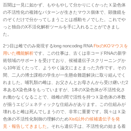
百聞は一見に如かず、もやもやして分かりにくかったＸ染色体
の不活性化の複雑なパターンが生きたマウス個体で、顕微鏡を
のぞくだけで分かってしまうことは感動モノでした。これでや
っと独自のX不活化解析ツールを手に入れることができまし
た。
2つ目は雌でのみ発現するlong noncoding RNA
FtxのKOマウスを
用いた機能解析
です。この仕事は、古くは非コードRNAの新学
術領域のサポートを受けており、候補遺伝子スクリーニングか
ら10年近くたって、ようやく論文にまとまった力作です。その
間、二人の博士課程の学生が一生懸命難題解決に取り組んでく
れました。哺乳類の雌は、お父さんとお母さんから受け継いだ2
本あるX染色体をもっていますが、1本のX染色体が不活性化さ
れ働かなくなることで、雄雌の間で活性を持つＸ染色体の本数
が揃うエピジェネティックな仕組みがあります。この仕組みが
壊れると雌は死んでしまうので、非常に重要です。我々はＸ染
色体の不活性化制御の理解のため
Xist以外の候補遺伝子を発
見・報告してきました
。それら遺伝子は、不活性化の始まる着