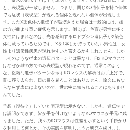
で、従来の遺伝学では全く説明できません。いわゆる遺伝子型
と、表現型が一致しません。つまり、同じKO遺伝子を持つ個体
でも症状（表現型）が現れる個体と現れない個体が出現しま
す。またX染色体の遺伝子が破壊さえた場合は一般的には、雄
の方が雌より重い症状を示します。例えば、色盲が男性に多く
女性にはまれなのは、光を感知するロドプシン遺伝子がX染色
体に載っているためです。Xを1本しか持っていない男性は、女
性より遺伝性疾患が現れやすいと言えるかもしれません。しか
しそのような従来の遺伝パターンとは異なり、Ftx KOマウスで
はなぜか雌の方でのみ表現型が現れるのです。通常このよう
な、複雑な遺伝パターンを示すKOマウスの解析はお手上げで、
闇に葬り去られ、日の目を見ることはありません。論文にもな
らならず表には出ないので、世の中に知られることはありませ
んでした。
予想（期待？）していた表現型は示さない。しかも、遺伝学で
は説明ができず、皆が手を付けないようなKOマウスが手元に残
りました。ただ、我々のKOマウスは性差を示すという手掛かり
を利用して何とか、その実態を解明しようと研究を続けまし