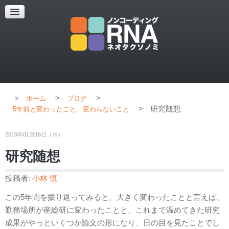
超解像顕微鏡
超解像顕微鏡の紹介
使用上のコツ
ブログ
>
>
ホーム
ブログ
>
研究随想
5年前と変わったこと、変わらないこと
2019年01月16日（水）
研究随想
投稿者:
小林 慎
この5年間を振り返ってみると、大きく変わったことと言えば、
勤務場所が産総研に変わったことと、これまで温めてきた研究
成果がやっといくつか論文の形になり、日の目を見たことでし