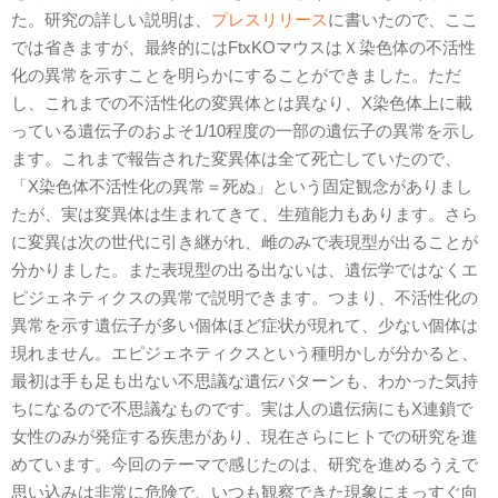
た。研究の詳しい説明は、
プレスリリース
に書いたので、ここ
では省きますが、最終的にはFtxKOマウスはＸ染色体の不活性
化の異常を示すことを明らかにすることができました。ただ
し、これまでの不活性化の変異体とは異なり、X染色体上に載
っている遺伝子のおよそ1/10程度の一部の遺伝子の異常を示し
ます。これまで報告された変異体は全て死亡していたので、
「X染色体不活性化の異常＝死ぬ」という固定観念がありまし
たが、実は変異体は生まれてきて、生殖能力もあります。さら
に変異は次の世代に引き継がれ、雌のみで表現型が出ることが
分かりました。また表現型の出る出ないは、遺伝学ではなくエ
ピジェネティクスの異常で説明できます。つまり、不活性化の
異常を示す遺伝子が多い個体ほど症状が現れて、少ない個体は
現れません。エピジェネティクスという種明かしが分かると、
最初は手も足も出ない不思議な遺伝パターンも、わかった気持
ちになるので不思議なものです。実は人の遺伝病にもX連鎖で
女性のみが発症する疾患があり、現在さらにヒトでの研究を進
めています。今回のテーマで感じたのは、研究を進めるうえで
思い込みは非常に危険で、いつも観察できた現象にまっすぐ向