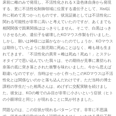
床前に雌のみで発現し、不活性化されるＸ染色体自身から発現
する、更に不活性化制御領域に位置する遺伝子として、Xist以
外に初めて見つかったものです。状況証拠としては不活性化に
関わる可能性が非常に高いと考えていたのですが、あくまでも
相関関係で因果関係ははっきりしません。そこで、白黒はっき
りさせるため、遺伝子を破壊したKOマウス作製を行いました。
しかし、願いは神様には届かなかったのでしょうか、KOマウス
は期待していたように胎児期に死ぬことはなく、雌も雄も生ま
れてきます。「不活性化の異常＝雌は死ぬ！死ぬ！」とステレ
オタイプで思い込んでいた我々は、その期待が見事に裏切られ
奈落の底に突き落とされた衝撃を味わいました。今から思えば
勘違いなのですが、当時はせっかく作ったこのKOマウスは不活
性化とは関係ないのかと落ち込んだわけです。ただ当時の博士
課程の学生だった相馬さんは、めげずに交配実験を続けまし
た。彼女は、KOの雌でのみ目が非常に小さいという症状（ヒト
の小眼球症と同じ）が現れることに気が付きました。
問題なのは、この症状が現れるパターンです。非常に不思議