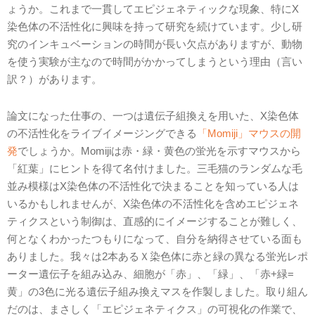
ょうか。これまで一貫してエピジェネティックな現象、特にX
染色体の不活性化に興味を持って研究を続けています。少し研
究のインキュベーションの時間が長い欠点がありますが、動物
を使う実験が主なので時間がかかってしまうという理由（言い
訳？）があります。
論文になった仕事の、一つは遺伝子組換えを用いた、X染色体
の不活性化をライブイメージングできる
「Momiji」マウスの開
発
でしょうか。Momijiは赤・緑・黄色の蛍光を示すマウスから
「紅葉」にヒントを得て名付けました。三毛猫のランダムな毛
並み模様はX染色体の不活性化で決まることを知っている人は
いるかもしれませんが、X染色体の不活性化を含めエピジェネ
ティクスという制御は、直感的にイメージすることが難しく、
何となくわかったつもりになって、自分を納得させている面も
ありました。我々は2本あるＸ染色体に赤と緑の異なる蛍光レポ
ーター遺伝子を組み込み、細胞が「赤」、「緑」、「赤+緑=
黄」の3色に光る遺伝子組み換えマスを作製しました。取り組ん
だのは、まさしく「エピジェネティクス」の可視化の作業で、