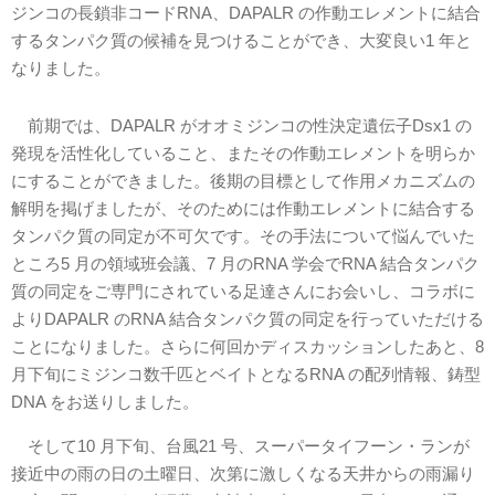
ジンコの長鎖非コードRNA、DAPALR の作動エレメントに結合
するタンパク質の候補を見つけることができ、大変良い1 年と
なりました。
前期では、DAPALR がオオミジンコの性決定遺伝子Dsx1 の
発現を活性化していること、またその作動エレメントを明らか
にすることができました。後期の目標として作用メカニズムの
解明を掲げましたが、そのためには作動エレメントに結合する
タンパク質の同定が不可欠です。その手法について悩んでいた
ところ5 月の領域班会議、7 月のRNA 学会でRNA 結合タンパク
質の同定をご専門にされている足達さんにお会いし、コラボに
よりDAPALR のRNA 結合タンパク質の同定を行っていただける
ことになりました。さらに何回かディスカッションしたあと、8
月下旬にミジンコ数千匹とベイトとなるRNA の配列情報、鋳型
DNA をお送りしました。
そして10 月下旬、台風21 号、スーパータイフーン・ランが
接近中の雨の日の土曜日、次第に激しくなる天井からの雨漏り