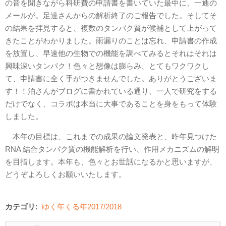
の音を聞きながら科研費の申請書を書いていた最中に、一通の
メールが。足達さんからの解析終了のご報告でした。そしてそ
の結果を拝見すると、複数のタンパク質が候補として上がって
きたことがわかりました。雨漏りのことは忘れ、申請書の作成
を放置し、早速他の生物での機能を調べてみるとそれはそれは
興味深いタンパク！色々と想像は膨らみ、とてもワクワクし
て、申請書に全く手がつきませんでした。ありがとうございま
す！！泊さんがブログに書かれている通り、一人で研究をする
だけでなく、コラボは本当に大事であることを身をもって体験
しました。
本年の目標は、これまでの成果の論文発表と、昨年見つけた
RNA 結合タンパク質の機能解析を行い、作用メカニズムの解明
を目指します。本年も、色々とお世話になるかと思いますが、
どうぞよろしくお願いいたします。
カテゴリ:
ゆく年くる年2017/2018