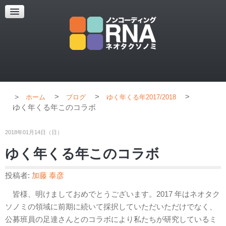
超解像顕微鏡
超解像顕微鏡の紹介
使用上のコツ
ブログ
>
>
>
ホーム
ブログ
ゆく年くる年2017/2018
ゆく年くる年このコラボ
2018年01月14日（日）
ゆく年くる年このコラボ
投稿者:
加藤 泰彦
皆様、明けましておめでとうございます。2017 年はネオタク
ソノミの領域に前期に続いて採択していただいただけでなく、
公募班員の足達さんとのコラボにより私たちが研究しているミ