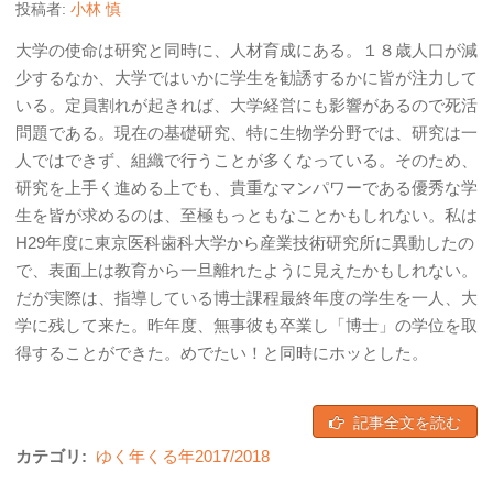
投稿者:
小林 慎
大学の使命は研究と同時に、人材育成にある。１８歳人口が減
少するなか、大学ではいかに学生を勧誘するかに皆が注力して
いる。定員割れが起きれば、大学経営にも影響があるので死活
問題である。現在の基礎研究、特に生物学分野では、研究は一
人ではできず、組織で行うことが多くなっている。そのため、
研究を上手く進める上でも、貴重なマンパワーである優秀な学
生を皆が求めるのは、至極もっともなことかもしれない。私は
H29年度に東京医科歯科大学から産業技術研究所に異動したの
で、表面上は教育から一旦離れたように見えたかもしれない。
だが実際は、指導している博士課程最終年度の学生を一人、大
学に残して来た。昨年度、無事彼も卒業し「博士」の学位を取
得することができた。めでたい！と同時にホッとした。
記事全文を読む
カテゴリ:
ゆく年くる年2017/2018