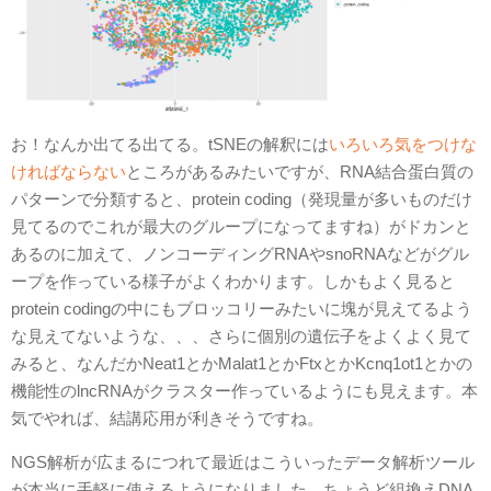
お！なんか出てる出てる。tSNEの解釈には
いろいろ気をつけな
ければならない
ところがあるみたいですが、RNA結合蛋白質の
パターンで分類すると、protein coding（発現量が多いものだけ
見てるのでこれが最大のグループになってますね）がドカンと
あるのに加えて、ノンコーディングRNAやsnoRNAなどがグル
ープを作っている様子がよくわかります。しかもよく見ると
protein codingの中にもブロッコリーみたいに塊が見えてるよう
な見えてないような、、、さらに個別の遺伝子をよくよく見て
みると、なんだかNeat1とかMalat1とかFtxとかKcnq1ot1とかの
機能性のlncRNAがクラスター作っているようにも見えます。本
気でやれば、結講応用が利きそうですね。
NGS解析が広まるにつれて最近はこういったデータ解析ツール
が本当に手軽に使えるようになりました。ちょうど組換えDNA