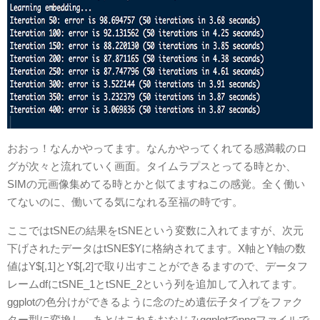
おおっ！なんかやってます。なんかやってくれてる感満載のロ
グが次々と流れていく画面。タイムラプスとってる時とか、
SIMの元画像集めてる時とかと似てますねこの感覚。全く働い
てないのに、働いてる気になれる至福の時です。
ここではtSNEの結果をtSNEという変数に入れてますが、次元
下げされたデータはtSNE$Yに格納されてます。X軸とY軸の数
値はY$[,1]とY$[,2]で取り出すことができるますので、データフ
レームdfにtSNE_1とtSNE_2という列を追加して入れてます。
ggplotの色分けができるように念のため遺伝子タイプをファク
ター型に変換し、あとはこれをおなじみggplotでpngファイルで