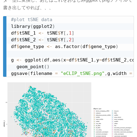
書き出してやれば、、、
#plot tSNE data
library
(
ggplot2
)
df
$
tSNE_1 
<-
 tSNE
$
Y
[
,
1
]
df
$
tSNE_2 
<-
 tSNE
$
Y
[
,
2
]
df
$
gene_type 
<-
 as.factor
(
df
$
gene_type
)
g 
<-
 ggplot
(
df
,
aes
(
x
=
df
$
tSNE_1
,
y
=
df
$
tSNE_2
,
co
  geom_point
(
)
ggsave
(
filename 
=
"eCLIP_tSNE.png"
,
g
,
width 
=