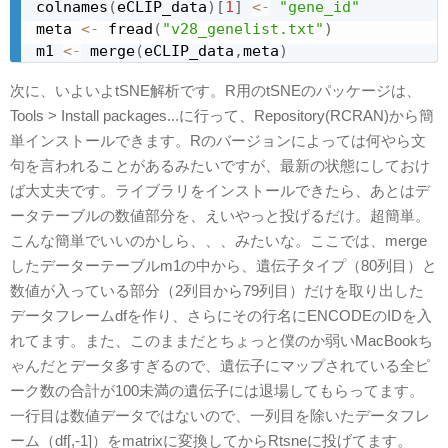
colnames
(
eCLIP_data
)
[
1
]
<-
"gene_id"
meta 
<-
 fread
(
"v28_genelist.txt"
)
m1 
<-
 merge
(
eCLIP_data
,
meta
)
次に、いよいよtSNE解析です。R用のtSNEのパッケージは、
Tools > Install packages...に行って、Repository(RCRAN)から簡
単インストールできます。Rのバージョンによっては何やら文
句を言われることがあるみたいですが、最新の状態にしておけ
ば大丈夫です。ライブラリをインストールできたら、あとはデ
ータテーブルの数値部分を、えいやっと投げるだけ。超簡単。
こんな簡単でいいのかしら、、、みたいな。ここでは、merge
したデーターテーブルm1の中から、遺伝子タイプ（80列目）と
数値が入っている部分（2列目から79列目）だけを取り出した
データフレームdfを作り、さらにその行名にENCODEのIDを入
れてます。また、このままだとちょっと僕のか弱いMacBookち
ゃんだとデータ多すぎるので、遺伝子にマップされている全ピ
ーク数の合計が100未満の遺伝子には退場してもらってます。
一行目は数値データではないので、一列目を除いたデータフレ
ーム（df[,-1]）をmatrixに変換してからRtsneに投げてます。