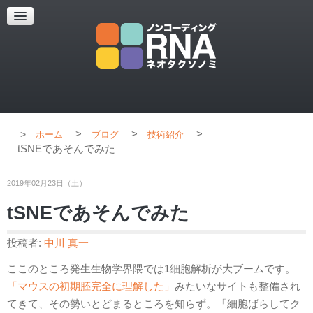
超解像顕微鏡
超解像顕微鏡の紹介
使用上のコツ
ブログ
>
>
>
ホーム
ブログ
技術紹介
tSNEであそんでみた
2019年02月23日（土）
tSNEであそんでみた
投稿者:
中川 真一
ここのところ発生生物学界隈では1細胞解析が大ブームです。
「マウスの初期胚完全に理解した」
みたいなサイトも整備され
てきて、その勢いとどまるところを知らず。「細胞ばらしてク