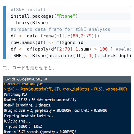
#tSNE install
install.packages
(
"Rtsne"
)
library
(
Rtsne
)
#prepare data frame for tSNE analyses
df 
<-
 data.frame
(
m1
[
,
c
(
80
,
2
:
79
)
]
)
row.names
(
df
)
<-
 m1
$
gene_id

df 
<-
 df
[
apply
(
df
[
2
:
79
]
,
1
,
sum
)
>
100
,
]
#selec
tSNE 
<-
 Rtsne
(
as.matrix
(
df
[
,
-
1
]
)
,
 check_dupli
で、コードを走らせると、