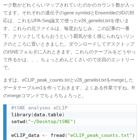
ーク数がどれぐらいマップされていたのかのカウント数が入っ
てます。それぞれの遺伝子のgene symbolとEnsembleのIDの対
応は、これもUPA-Seq論文で使ったv28_genelist.txtを使いま
す。これらの元ファイルは、毎度おなじみ、この記事の一番
下、クリックしてもらおうという覇気が全く感じられないリン
クのところに置いときました。ダウンロードしてデスクトップ
のtSNEフォルダに入れときます。これらのテーブルをどうやっ
て作るかは、、、ちょっとめんどくさいので次回のエントリー
で。
まずは、eCLIP_peak_counts.txtとv28_genelist.txtをmergeした
データテーブルm1を作っておきます。よくある作業ですね。R
のmergeコマンドでちょろちょろっと。
#tSNE analyses eCLIP
library
(
data.table
)
setwd
(
"~/Desktop/tSNE"
)
eCLIP_data 
<-
 fread
(
"eCLIP_peak_counts.txt"
)