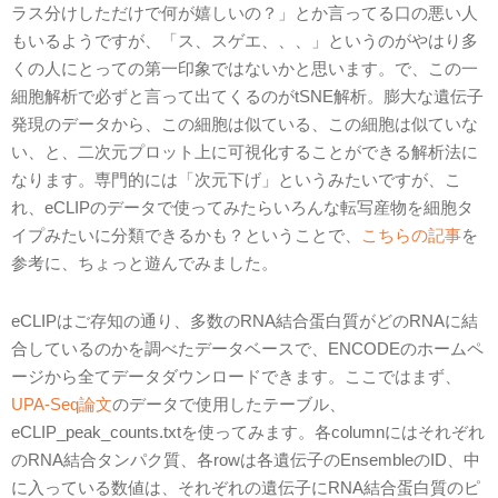
ラス分けしただけで何が嬉しいの？」とか言ってる口の悪い人
もいるようですが、「ス、スゲエ、、、」というのがやはり多
くの人にとっての第一印象ではないかと思います。で、この一
細胞解析で必ずと言って出てくるのがtSNE解析。膨大な遺伝子
発現のデータから、この細胞は似ている、この細胞は似ていな
い、と、二次元プロット上に可視化することができる解析法に
なります。専門的には「次元下げ」というみたいですが、こ
れ、eCLIPのデータで使ってみたらいろんな転写産物を細胞タ
イプみたいに分類できるかも？ということで、
こちらの記事
を
参考に、ちょっと遊んでみました。
eCLIPはご存知の通り、多数のRNA結合蛋白質がどのRNAに結
合しているのかを調べたデータベースで、ENCODEのホームペ
ージから全てデータダウンロードできます。ここではまず、
UPA-Seq論文
のデータで使用したテーブル、
eCLIP_peak_counts.txtを使ってみます。各columnにはそれぞれ
のRNA結合タンパク質、各rowは各遺伝子のEnsembleのID、中
に入っている数値は、それぞれの遺伝子にRNA結合蛋白質のピ