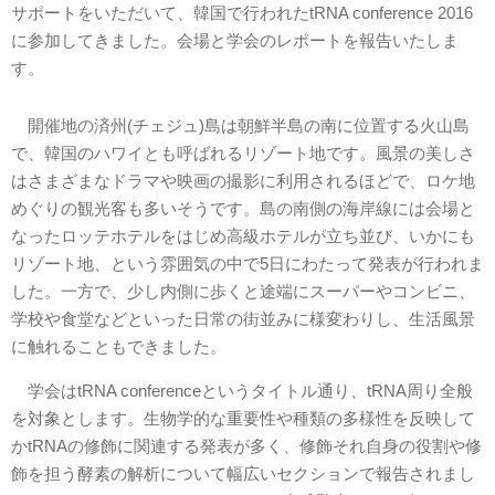
サポートをいただいて、韓国で行われたtRNA conference 2016
に参加してきました。会場と学会のレポートを報告いたしま
す。
開催地の済州(チェジュ)島は朝鮮半島の南に位置する火山島
で、韓国のハワイとも呼ばれるリゾート地です。風景の美しさ
はさまざまなドラマや映画の撮影に利用されるほどで、ロケ地
めぐりの観光客も多いそうです。島の南側の海岸線には会場と
なったロッテホテルをはじめ高級ホテルが立ち並び、いかにも
リゾート地、という雰囲気の中で5日にわたって発表が行われま
した。一方で、少し内側に歩くと途端にスーパーやコンビニ、
学校や食堂などといった日常の街並みに様変わりし、生活風景
に触れることもできました。
学会はtRNA conferenceというタイトル通り、tRNA周り全般
を対象とします。生物学的な重要性や種類の多様性を反映して
かtRNAの修飾に関連する発表が多く、修飾それ自身の役割や修
飾を担う酵素の解析について幅広いセクションで報告されまし