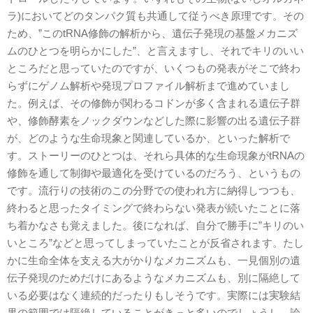
ラ)においてどのタンパク質も共通して従うべき原理です。その
ため、”このtRNA修飾の解析から、遺伝子発現の基盤メカニズ
ムのひとつを明らかにした”、と言えますし、それでキリのいい
ところだと思っていたのですが、いくつもの発表がそこで終わ
らずにゲノム解析や発現プロファイル解析まで進めていまし
た。例えば、その修飾が関わるコドンが多く含まれる遺伝子群
や、修飾酵素をノックダウンなどした際に影響の出る遺伝子群
が、どのような生命現象と関連しているか、といった解析で
す。ストーリーのひとつは、それら具体的な生命現象がtRNAの
修飾を通して制御や最適化を受けているのだろう、というもの
です。流行りの技術のこの分野での使われ方に納得しつつも、
終わると思ったタイミングで終わらない発表が続いたことに落
ち着かなさも覚えました。後になれば、自分で勝手に”キリのい
いところ”などと思ってしまっていたことが反省されます。たし
かに生命全体を支える大がかりなメカニズムも、一見個別の遺
伝子発現のためだけにあるようなメカニズムも、別に隔絶して
いる必要はなく連続的だったりもしそうです。実際には実験結
果の範囲では隔絶していることがきっと多いのでしょうし、論