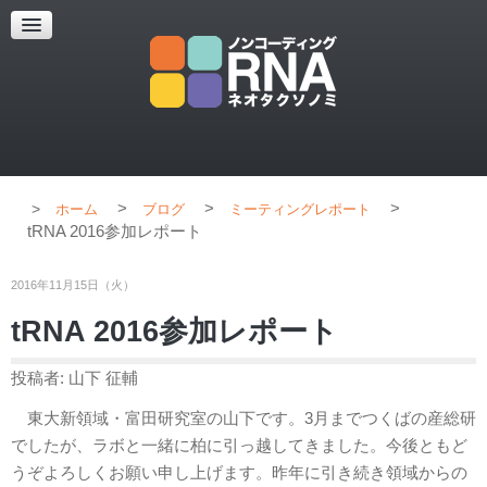
超解像顕微鏡
超解像顕微鏡の紹介
使用上のコツ
ブログ
>
>
>
ホーム
ブログ
ミーティングレポート
tRNA 2016参加レポート
2016年11月15日（火）
tRNA 2016参加レポート
投稿者: 山下 征輔
東大新領域・富田研究室の山下です。3月までつくばの産総研
でしたが、ラボと一緒に柏に引っ越してきました。今後ともど
うぞよろしくお願い申し上げます。昨年に引き続き領域からの