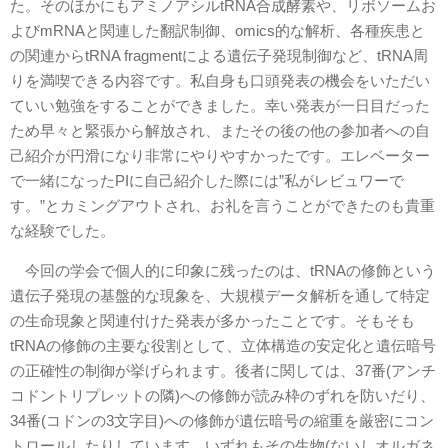
た。そのほかにもアミノアシルtRNA合成酵素や、リボソームお
よびmRNAと関連した翻訳制御、omics的な解析、各種疾患と
の関連からtRNA fragmentによる遺伝子発現制御など、tRNA周
りを満喫できる内容です。私自身も口頭発表の機会をいただい
ていい勉強をすることができました。幸い発表が一日目だった
ため早々と緊張から解放され、またその後の他の参加者への自
己紹介が円滑になり非常にやりやすかったです。エレベーター
で一緒になったPIに自己紹介した際には”私がレビュワーで
す。”とカミングアウトされ、お礼を言うことができたのも貴重
な経験でした。
今回の学会で個人的に印象に残ったのは、tRNAの修飾という
遺伝子発現の基盤的な現象を、大規模データ解析を通して特定
の生命現象と関連付けた発表が多かったことです。そもそも
tRNAの修飾の主要な役割として、立体構造の安定化と遺伝暗号
の正確性の制御が挙げられます。後者に関しては、37番(アンチ
コドントリプレットの隣)への修飾が読み枠のずれを防いだり、
34番(コドンの3文字目)への修飾が遺伝暗号の縮重を厳密にコン
トロールしたりしています。いずれもその生物(ないしオルガネ