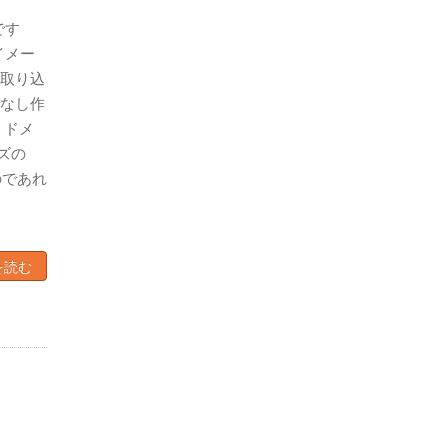
です
イメー
取り込
なし作
 ドメ
ズの
のであれ
を読む