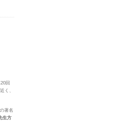
20回
近く、
外の著名
先生方