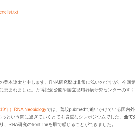
nelist.txt
の栗本遼太と申します。RNA研究歴は非常に浅いのですが、今回第
に恵まれました。万博記念公園や国立循環器病研究センターのすぐ
RNA Neobiology
では、普段pubmedで追いかけている国内
あっという間に過ぎていくとても貴重なシンポジウムでした。
全て
り
、RNA研究のfront lineを肌で感じることができました。