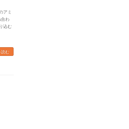
のアミ
ね合わ
り込む
を読む