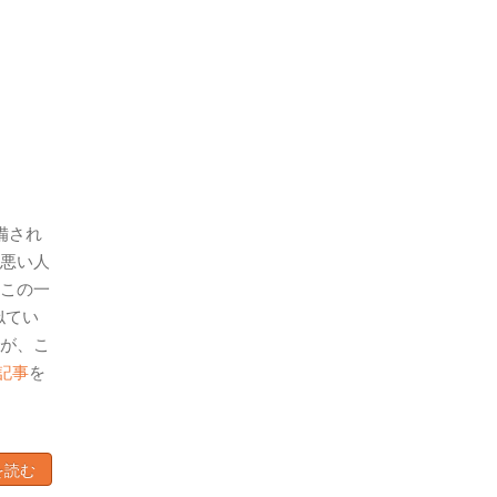
備され
悪い人
この一
似てい
が、こ
記事
を
を読む