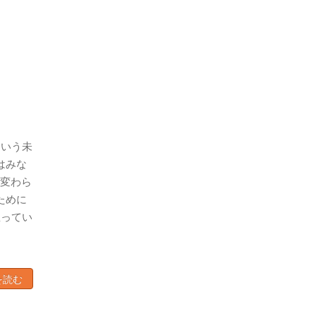
という未
はみな
変わら
ために
思ってい
を読む