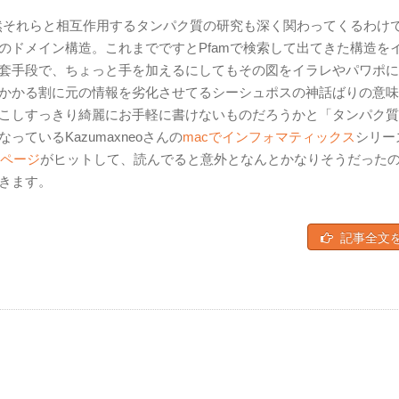
当然それらと相互作用するタンパク質の研究も深く関わってくるわけ
のドメイン構造。これまでですとPfamで検索して出てきた構造を
套手段で、ちょっと手を加えるにしてもその図をイラレやパワポに
かかる割に元の情報を劣化させてるシーシュポスの神話ばりの意味
こしすっきり綺麗にお手軽に書けないものだろうかと「タンパク質
ているKazumaxneoさんの
macでインフォマティックス
シリー
うページ
がヒットして、読んでると意外となんとかなりそうだった
きます。
記事全文