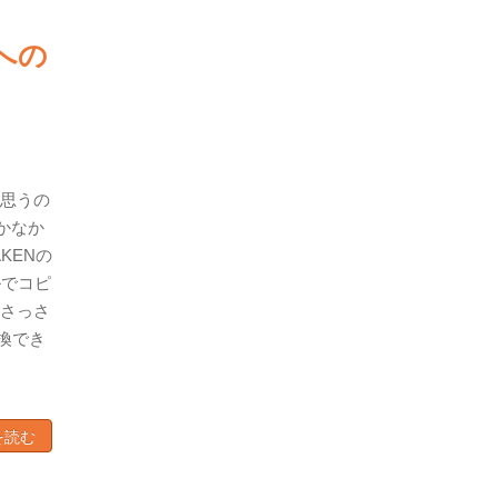
への
思うの
かなか
KENの
ルでコピ
さっさ
換でき
を読む