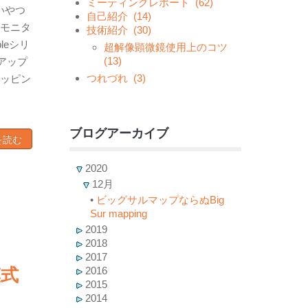
ミーティングレポート
(62)
いやつ
自己紹介
(14)
モニタ
技術紹介
(30)
leシリ
超解像顕微鏡使用上のコツ
(13)
のアップ
つれづれ
(3)
マッピン
ブログアーカイブ
を読む
2020
12月
•
ビッグサルマップならぬBig
Sur mapping
2019
2018
2017
2016
模式
2015
2014