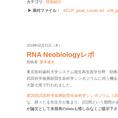
カテゴリ:
技術紹介
▶ 添付ファイル：
eCLIP_peak_counts.txt
v28_ge
2019年02月21日（木）
RNA Neobiologyレポ
投稿者:
栗本遼太
東京医科歯科大学システム発生再生医学分野 助教
武田科学振興財団生命科学シンポジウムに伺う機会
大阪七尾で行われました。
第20回武田科学振興財団生命科学シンポジウム（2019年）
な、錚々たる先生方が集まり、2日間という期間が
が論文として未発表のdataも惜しみなくご提示下さ