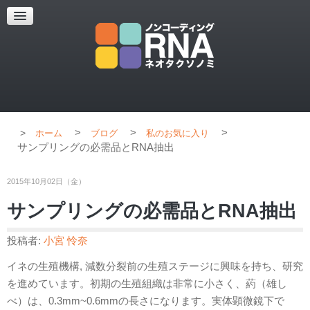
超解像顕微鏡
超解像顕微鏡の紹介
使用上のコツ
ブログ
>
>
>
ホーム
ブログ
私のお気に入り
サンプリングの必需品とRNA抽出
2015年10月02日（金）
サンプリングの必需品とRNA抽出
投稿者:
小宮 怜奈
イネの生殖機構, 減数分裂前の生殖ステージに興味を持ち、研究
を進めています。初期の生殖組織は非常に小さく、葯（雄し
べ）は、0.3mm~0.6mmの長さになります。実体顕微鏡下で