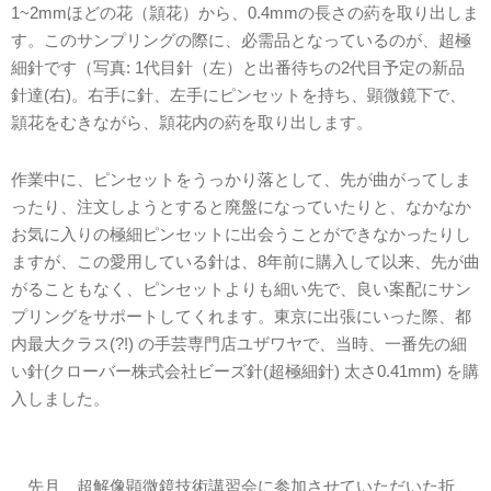
1~2mmほどの花（頴花）から、0.4mmの長さの葯を取り出しま
す。このサンプリングの際に、必需品となっているのが、超極
細針です（写真: 1代目針（左）と出番待ちの2代目予定の新品
針達(右)。右手に針、左手にピンセットを持ち、顕微鏡下で、
頴花をむきながら、頴花内の葯を取り出します。
作業中に、ピンセットをうっかり落として、先が曲がってしま
ったり、注文しようとすると廃盤になっていたりと、なかなか
お気に入りの極細ピンセットに出会うことができなかったりし
ますが、この愛用している針は、8年前に購入して以来、先が曲
がることもなく、ピンセットよりも細い先で、良い案配にサン
プリングをサポートしてくれます。東京に出張にいった際、都
内最大クラス(?!) の手芸専門店ユザワヤで、当時、一番先の細
い針(クローバー株式会社ビーズ針(超極細針) 太さ0.41mm) を購
入しました。
先月、超解像顕微鏡技術講習会に参加させていただいた折、