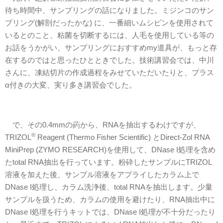
待ち時間中、サンプリングの話になりました。ミジンコのサン
プリング(解剖だったかな) に、一番細いムシピンを使用されて
いるとのこと、粘菌を切断するには、人毛を使用している等の
お話をうかがい、サンプリングにおすすめmy道具が、もっと存
在するのではと思ったひとときでした。技術講習会では、中川
さんに、凍結切片の作成過程をみせていただいたりと、プラス
α付きの大変、実り多き講習会でした。
で、その0.4mmの葯から、RNAを抽出するわけですが、
®
TRIZOL
Reagent (Thermo Fisher Scientific) とDirect-Zol RNA
MiniPrep (ZYMO RESEARCH)を使用して、DNase I処理を含め
たtotal RNA抽出を行っています。粉砕したサンプルにTRIZOL
溶液を加えた後、サンプル溶液をアプライしたカラム上で
DNase I処理し、カラム洗浄後、total RNAを抽出します。少量
サンプルを扱うため、カラムの使用を避けたり、RNA抽出中に
DNase I処理を行うキットでは、DNase I処理が不十分だったり