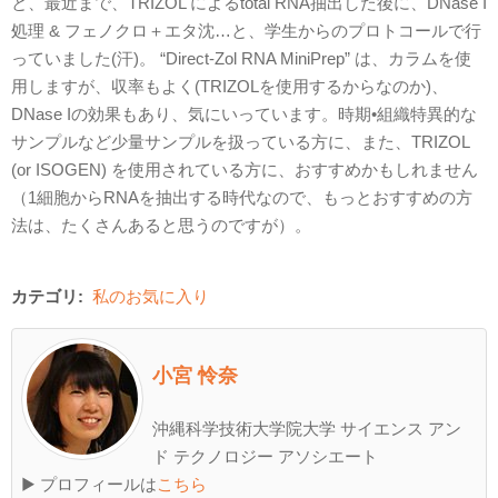
と、最近まで、TRIZOL によるtotal RNA抽出した後に、DNase I
処理 & フェノクロ＋エタ沈…と、学生からのプロトコールで行
っていました(汗)。 “Direct-Zol RNA MiniPrep” は、カラムを使
用しますが、収率もよく(TRIZOLを使用するからなのか)、
DNase Iの効果もあり、気にいっています。時期•組織特異的な
サンプルなど少量サンプルを扱っている方に、また、TRIZOL
(or ISOGEN) を使用されている方に、おすすめかもしれません
（1細胞からRNAを抽出する時代なので、もっとおすすめの方
法は、たくさんあると思うのですが）。
カテゴリ:
私のお気に入り
小宮 怜奈
沖縄科学技術大学院大学 サイエンス アン
ド テクノロジー アソシエート
▶ プロフィールは
こちら