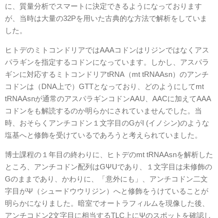
に、質量分析でスマートに決定できるようになっております
が、当時は大量の32Pを用いた古典的な方法で解析をしていま
した。
ヒトデのミトコンドリアではAAAコドンはリジンではなくアス
パラギンを指定するコドンになっています。しかし、アスパラ
ギンに対応するミトコンドリアtRNA（mt tRNAAsn）のアンチ
コドンは（DNA上で）GTTとなっており、どのようにしてmt
tRNAAsnが通常のアスパラギンコドンAAU、AACに加えてAAA
コドンをも解読するのか明らかにされていませんでした。当
時、おそらくアンチコドン１文字目のGがI (イノシン)のような
塩基へと修飾を受けているであろうと考えられていました。
博士課程の１年目の終わりに、ヒトデのmt tRNAAsnを解析した
ところ、アンチコドン配列はGΨUであり、１文字目は未修飾の
Gのままであり、かわりに、「意外にも」、アンチコドン二文
字目がΨ（シュードウウリジン）へと修飾をうけていることが
明らかになりました。暗室でオートラフィルムを現像した後、
アンチコドン2文字目に相当するTLC上にΨのスポットを確認し