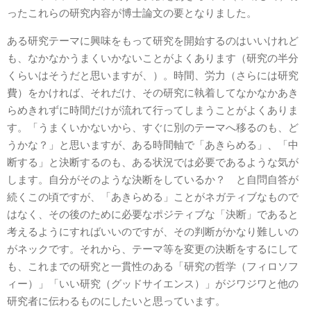
ったこれらの研究内容が博士論文の要となりました。
ある研究テーマに興味をもって研究を開始するのはいいけれど
も、なかなかうまくいかないことがよくあります（研究の半分
くらいはそうだと思いますが、）。時間、労力（さらには研究
費）をかければ、それだけ、その研究に執着してなかなかあき
らめきれずに時間だけが流れて行ってしまうことがよくありま
す。「うまくいかないから、すぐに別のテーマへ移るのも、ど
うかな？」と思いますが、ある時間軸で「あきらめる」、「中
断する」と決断するのも、ある状況では必要であるような気が
します。自分がそのような決断をしているか？ と自問自答が
続くこの頃ですが、「あきらめる」ことがネガティブなもので
はなく、その後のために必要なポジティブな「決断」であると
考えるようにすればいいのですが、その判断がかなり難しいの
がネックです。それから、テーマ等を変更の決断をするにして
も、これまでの研究と一貫性のある「研究の哲学（フィロソフ
ィー）」「いい研究（グッドサイエンス）」がジワジワと他の
研究者に伝わるものにしたいと思っています。