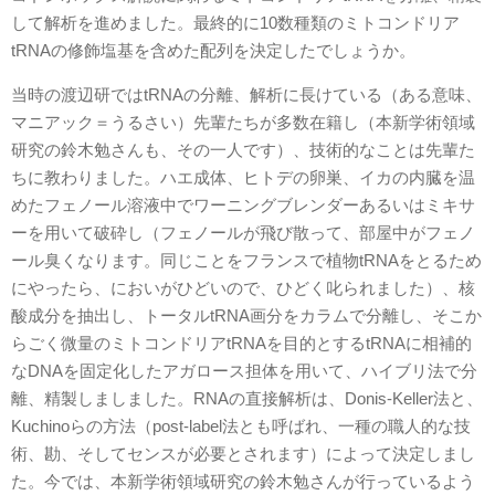
して解析を進めました。最終的に10数種類のミトコンドリア
tRNAの修飾塩基を含めた配列を決定したでしょうか。
当時の渡辺研ではtRNAの分離、解析に長けている（ある意味、
マニアック＝うるさい）先輩たちが多数在籍し（本新学術領域
研究の鈴木勉さんも、その一人です）、技術的なことは先輩た
ちに教わりました。ハエ成体、ヒトデの卵巣、イカの内臓を温
めたフェノール溶液中でワーニングブレンダーあるいはミキサ
ーを用いて破砕し（フェノールが飛び散って、部屋中がフェノ
ール臭くなります。同じことをフランスで植物tRNAをとるため
にやったら、においがひどいので、ひどく叱られました）、核
酸成分を抽出し、トータルtRNA画分をカラムで分離し、そこか
らごく微量のミトコンドリアtRNAを目的とするtRNAに相補的
なDNAを固定化したアガロース担体を用いて、ハイブリ法で分
離、精製しましました。RNAの直接解析は、Donis-Keller法と、
Kuchinoらの方法（post-label法とも呼ばれ、一種の職人的な技
術、勘、そしてセンスが必要とされます）によって決定しまし
た。今では、本新学術領域研究の鈴木勉さんが行っているよう