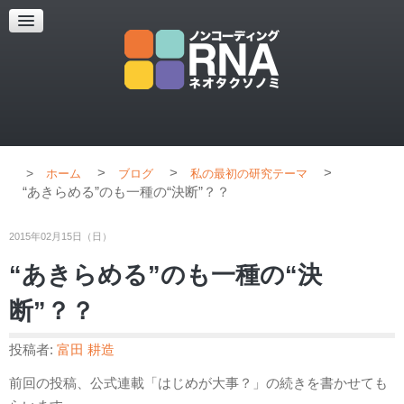
超解像顕微鏡
超解像顕微鏡の紹介
使用上のコツ
ブログ
>
>
>
ホーム
ブログ
私の最初の研究テーマ
“あきらめる”のも一種の“決断”？？
2015年02月15日（日）
“あきらめる”のも一種の“決
断”？？
投稿者:
富田 耕造
前回の投稿、公式連載「はじめが大事？」の続きを書かせても