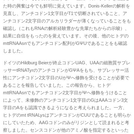
た時の興奮は今でも鮮明に覚えています。Donis-Kellerの解析を
見直し、アンチコドン1文字目がT1で切断されていること、ア
ンチコドン2文字目のアルカリラダーが薄くなっていることをも
確認し（これもRNAの解析経験豊かな先輩たちからの示唆）、
結果に自信をもったのを覚えています。その後、他のヒトデの
mttRNAAsnでもアンチコドン配列がGΨUであることをも確認
しました。
ドイツのHildburg Beierが終止コドンUAG、UAAの細胞質サプレ
ッサーtRNATyrのアンチコドンがGΨAをもち、サプレッサー活
性にアンチコドン2文字目のUがΨへ修飾を受けることが必要で
あることを報告していました。この報告から、ヒトデ
mttRNAAsnでもアンチコドン2文字目がΨへ修飾をうけること
によって、未修飾のアンチコドン1文字目のGはAAAコドン3文
字目のAをも認識できるようになると考えられました。一方、
ヒトデのmt tRNALysはアンチコドンがCUUであることも明らか
にしていたため、AAGコドンのみがリジンとして読まれると考
察しました。センスコドンが他のアミノ酸を指定するといった