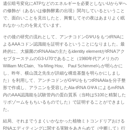
遺伝暗号変化にATPなどのエネルギーを必要としないUからΨへ
の修飾が（あるいは修飾酵素の出現）関与しているということ
で、面白いことを見出したと、興奮してその夜はあまりよく眠
れなかったのを覚えています。
その後の研究の流れとして、アンチコドンGΨUをもつtRNAに
よるAAAコドン認識能を証明するということになりました。最
終的に、大腸菌のtRNAAlaの主たるidentity elementがtRNAアク
セプターステムのG3-U70であること（1980年代アメリカの
William McClain、Ya-Ming Hou、 Paul Schimmelらが明らかに
し、昨年、横山茂之先生が詳細な構造基盤を明らかにしまし
た）を利用して、アンチコドンがGΨUをもつtRNAAlaを分子整
形で作成し、アラニンを受容したAla-tRNA GΨA によるmRNA
内のAAA認識能を試験管内の蛋白質系（当時はS100と精製した
リボゾームをもちいるものでした）で証明することができまし
た。
結局、それまでうまくいかなかった植物ミトコンドリアおける
RNAエディティングに関する実験をあきらめて（中断して）行