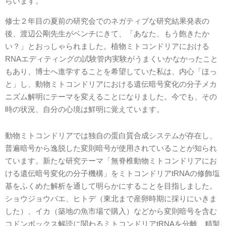
らいます。
修士２年目の夏前の研究会でのネガティブな研究結果発表の
後、渡辺公剛先生がベンチにきて、「あなた、もう飽きたか
い？」とおっしゃられました。植物ミトコンドリアにおける
RNAエディティングの試験管内実験がうまくいかなかったこと
もあり、博士へ進学することを希望していた私は、内心「ほっ
と」し、動物ミトコンドリアにおける遺伝暗号変化の分子メカ
ニズム解明にテーマを変えることになりました。今でも、その
時の状況、自分の心境は鮮明に覚えています。
動物ミトコンドリアでは独自の蛋白質合成システムが存在し、
普遍暗号から逸脱した変則暗号が使用されていることが知られ
ています。新たな研究テーマ「無脊椎動物ミトコンドリアにお
ける遺伝暗号変化の分子機構」をミトコンドリアtRNAの修飾塩
基をふくめた解析を通して明らかにすることを目指しました。
ショウジョウバエ、ヒトデ（東北まで産卵時期に採りにいきま
した）、イカ（築地の魚市場で購入）などから変則暗号を含む
コドンボックス解読に関わるミトコンドリアtRNAを分離、精製