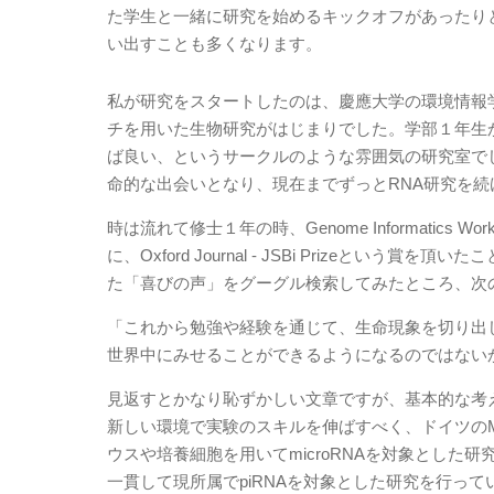
た学生と一緒に研究を始めるキックオフがあったり
い出すことも多くなります。
私が研究をスタートしたのは、慶應大学の環境情報
チを用いた生物研究がはじまりでした。学部１年生
ば良い、というサークルのような雰囲気の研究室でし
命的な出会いとなり、現在までずっとRNA研究を続
時は流れて修士１年の時、Genome Informati
に、Oxford Journal - JSBi Prize
た「喜びの声」をグーグル検索してみたところ、次
「これから勉強や経験を通じて、生命現象を切り出
世界中にみせることができるようになるのではない
見返すとかなり恥ずかしい文章ですが、基本的な考
新しい環境で実験のスキルを伸ばすべく、ドイツのMax Planck I
ウスや培養細胞を用いてmicroRNAを対象とし
一貫して現所属でpiRNAを対象とした研究を行って