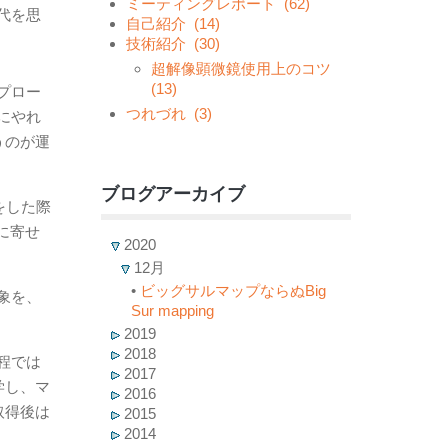
ミーティングレポート
(62)
代を思
自己紹介
(14)
技術紹介
(30)
超解像顕微鏡使用上のコツ
(13)
プロー
つれづれ
(3)
にやれ
うのが運
ブログアーカイブ
表をした際
報に寄せ
2020
12月
•
ビッグサルマップならぬBig
象を、
Sur mapping
2019
2018
程では
2017
間留学し、マ
2016
取得後は
2015
2014