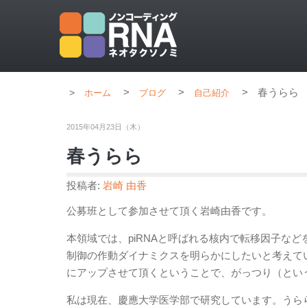
>
>
>
春うらら
ホーム
ブログ
自己紹介
2015年04月23日（木）
春うらら
投稿者:
岩崎 由香
公募班として参加させて頂く岩崎由香です。
本領域では、piRNAと呼ばれる核内で転移因子など
制御の作動ダイナミクスを明らかにしたいと考えて
にアップさせて頂くということで、がっつり（とい
私は現在、慶應大学医学部で研究しています。うら