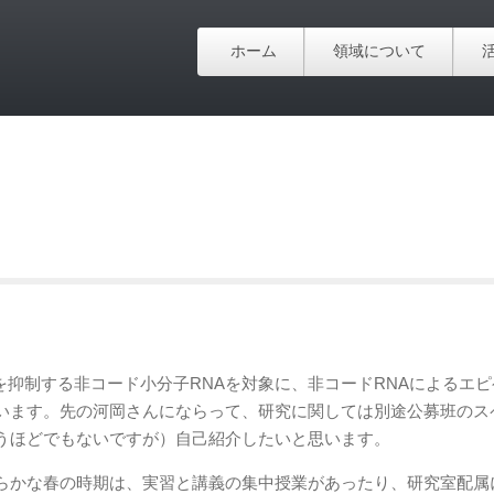
ホーム
領域について
を抑制する非コード小分子RNAを対象に、非コードRNAによるエ
います。先の河岡さんにならって、研究に関しては別途公募班のス
うほどでもないですが）自己紹介したいと思います。
らかな春の時期は、実習と講義の集中授業があったり、研究室配属