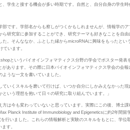
と、学生と接する機会が多い時期です。自然と、自分自身の学生時
学部です。学部名からも察しがつくかもしれませんが、情報学のア
から研究室に参加することができ、研究テーマも好きなことを自由
た。そんななか、ふとした縁からmicroRNAに興味をもったとい
けています。
cs Workshopというバイオインフォマティクス分野の学会でポスター発
という賞を頂いたことがあります。その際に日本バイオインフォマティクス学会の会
のような一文を書いていました。
していくスキルを磨いて行けば、いつか自分にしかみえなかった現
かという理想を抱いて日々の研究に取り組んでいます。」
え方は今も変わっていないと思っています。実際にこの後、博士課
nstitute of Immunobiology and Epigeneticsに約2年
た研究を行いました。これらの情報解析と実験のスキルをもとに、学位
います。