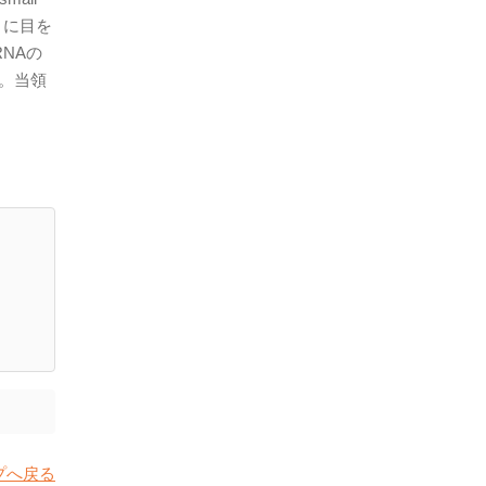
とに目を
NAの
事。当領
プへ戻る