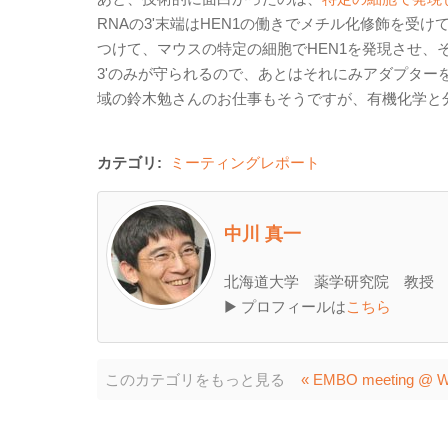
RNAの3'末端はHEN1の働きでメチル化修飾を受け
つけて、マウスの特定の細胞でHEN1を発現させ、
3'のみが守られるので、あとはそれにみアダプターをliga
域の鈴木勉さんのお仕事もそうですが、有機化学と
カテゴリ:
ミーティングレポート
中川 真一
北海道大学 薬学研究院 教授
▶ プロフィールは
こちら
このカテゴリをもっと見る
« EMBO meeting @ Wei