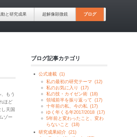
活動と研究成果
超解像顕微鏡
ブログ
ブログ記事カテゴリ
公式連載
(1)
私の最初の研究テーマ
(12)
私のお気に入り
(17)
私の技・カイゼン術
(18)
ル、もう
領域前半を振り返って
(17)
れほど
十年前の私、今の私
(17)
なし天国
ゆく年くる年2017/2018
(17)
ムゾー
5年前と変わったこと、変わ
らないこと
(18)
研究成果紹介
(21)