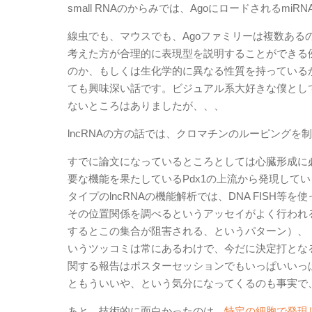
small RNAのからみでは、Agoにロードされるm
線虫でも、マウスでも、Agoファミリーは複数ある
考えた方が合理的に表現型を説明することができる
のか、もしくは生化学的に異なる性質を持っている
ても興味深い話です。ビジュアル系大好きな僕とし
ないところはありましたが、、、
lncRNAの方の話では、クロマチンのルーピングを
すでに論文になっているところとしては心臓形成に必
要な機能を果たしているPdx1の上流から発現してい
タイプのlncRNAの機能解析では、DNA FISH
その位置関係を調べるというアッセイがよく行われる
するとこの集合が阻害される、というパターン）、
いうツッコミは常にあるわけで、今だに決定打となる
関する報告はポスターセッションでもいっぱいいっ
ともういいや、という気分になってくるのも事実で、ト
あと、技術的に面白かったのは、
特定の細胞で発現し