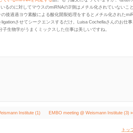
ているのに対してマウスのmiRNAの3'側はメチル化されていないこ
その後過過ヨウ素酸による酸化開裂処理をするとメチル化されたmiR
tionさせてシークエンスするだけ。Luisa Cochellaさんのお仕
分子生物学がうまくミックスした仕事は美しいですね。
smann Institute (1)
EMBO meeting @ Weismann Institute (3) »
トッ