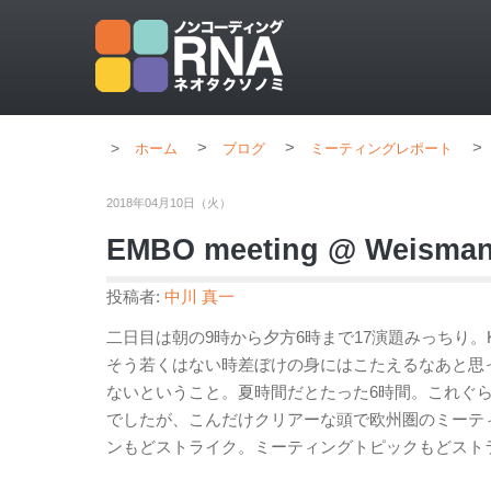
>
>
>
ホーム
ブログ
ミーティングレポート
2018年04月10日（火）
EMBO meeting @ Weismann 
投稿者:
中川 真一
二日目は朝の9時から夕方6時まで17演題みっちり。K
そう若くはない時差ぼけの身にはこたえるなあと思
ないということ。夏時間だとたった6時間。これぐ
でしたが、こんだけクリアーな頭で欧州圏のミーテ
ンもどストライク。ミーティングトピックもどスト