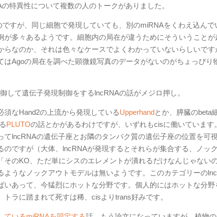
iRNAの特異性について複数の人のトークがありました。
のですが、同じ細胞で発現していても、別のmiRNAをくわえ込んで
例が多々あるようです。細胞内の局在が違うためにそういうことが
からなのか、それは色々なケースでよくわかっていないらしいです
てはAgoの局在を調べた顕微鏡写真のデータがないのがちょっぴり
制御して遺伝子発現制御をするlncRNAの話がメジロ押し。
須なHand2の上流から発現している
Upperhand
とか、膵臓のbeta
る
PLUTO
の話とかがあるわけですが、いずれもcisに働いています
等を使ってlncRNAの遺伝子座とお隣のタンパク質の遺伝子座の位置を可
のですが（大体、lncRNAが発現するとそれらが集合する、ノッ
「そのKO、ただ単にシスのエレメントが潰れるだけなんじゃない
ようなノックアウトモデルは無いようです。このカテゴリーのlnc
ぱいあって、今猛烈にホットな分野です。個人的にはホットな分野
ラに踏まれて死すは稀、cisよりtrans好みです。
ているmiRNAを同定する
話。もう論文になっていますが、植物のsm