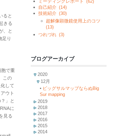
ミーティングレポート
(62)
自己紹介
(14)
技術紹介
(30)
いると
超解像顕微鏡使用上のコツ
起きる
(13)
が、と
つれづれ
(3)
物足り
ブログアーカイブ
細胞で重
2020
。この
12月
視化して
•
ビッグサルマップならぬBig
クアウト
Sur mapping
の？」と
2019
2018
RNAに
2017
を見る
2016
2015
2014
all