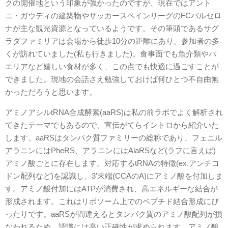
クの開催地という印象が強かったのですが、現在ではアント
ニ・ガウディの建築物やサッカースペインリーグのFCバルセロ
ナが主な観光資源となっているようです。その筆頭であるサグ
ラダファミリアは会場から徒歩10分の距離にあり、参加者の多
くが訪れていました(私も行きました)。食事面でも魚介類やパ
エリアなど嬉しい食材が多く、この点でも快適に過ごすことが
できました。現地の会話さえ勉強しておけば何ひとつ不自由無
かっただろうと思います。
アミノアシルtRNA合成酵素(aaRS)は私の前ラボでよく解析され
てきたテーマでもあるので、宣伝がてらイントロから紹介いた
します。aaRSはタンパク質ファミリーの総称であり、フェニル
アラニンにはPheRS、アラニンにはAlaRSなど(ラフに言えば)
アミノ酸ごとに存在します。対応するtRNAの特徴(ex.アンチコ
ドン配列など)を認識し、3'末端(CCAのA)にアミノ酸を付加しま
す。アミノ酸付加にはATPが消費され、高エネルギーな結合が
形成されます。これはリボソーム上でのペプチド結合形成にぴ
ったりです。aaRSが間違えるとタンパク質のアミノ酸配列が損
なわれるため、認識には高い正確性が求められます。アミノ酸