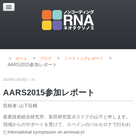
超解像顕微鏡
超解像顕微鏡の紹介
使用上のコツ
ブログ
>
>
>
ホーム
ブログ
ミーティングレポート
AARS2015参加レポート
2015年11月24日（火）
AARS2015参加レポート
投稿者: 山下征輔
産業技術総合研究所、富田研究室ポスドクの山下と申します。
領域からのサポートを受けて、スペインのバルセロナで行われ
たInternational symposium on aminoacyl-