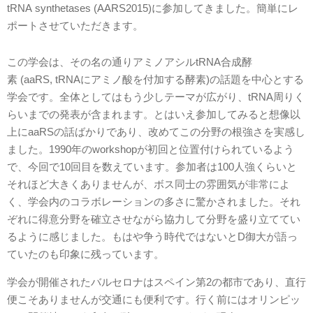
tRNA synthetases (AARS2015)に参加してきました。簡単にレ
ポートさせていただきます。
この学会は、その名の通りアミノアシルtRNA合成酵
素 (aaRS, tRNAにアミノ酸を付加する酵素)の話題を中心とする
学会です。全体としてはもう少しテーマが広がり、tRNA周りく
らいまでの発表が含まれます。とはいえ参加してみると想像以
上にaaRSの話ばかりであり、改めてこの分野の根強さを実感し
ました。1990年のworkshopが初回と位置付けられているよう
で、今回で10回目を数えています。参加者は100人強くらいと
それほど大きくありませんが、ボス同士の雰囲気が非常によ
く、学会内のコラボレーションの多さに驚かされました。それ
ぞれに得意分野を確立させながら協力して分野を盛り立ててい
るように感じました。もはや争う時代ではないとD御大が語っ
ていたのも印象に残っています。
学会が開催されたバルセロナはスペイン第2の都市であり、直行
便こそありませんが交通にも便利です。行く前にはオリンピッ