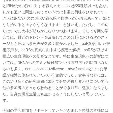
とtRNAそれぞれに対する識別メカニズムが20種類以上もあり、
しかも互いに関連しあうというのは非常に興味をひかれます。
さらにtRNAとの共進化や遺伝暗号自体への示唆もあって、気に
なり始めると止まらなくなります。とはいえ、ただし、この辺
りはすでに大枠が明らかになりつつあります。そして今回の学
会では、最近のトレンドを反映してこの分野における次のステ
ージとも呼ぶべき発表が数多く聞かれました。aaRSを用いた技
術応用や、aaRSの変異に由来する疾患の解析、aaRSが及ぼす
幅広い生命現象への影響などです。特に生命現象への影響につ
いては、"tRNAへのアミノ酸付加"という古典的役割に依らない
ものも多く、non-canonicalやdiverse、new functionといった単
語が頻繁に使われていたのが印象的でした。食事時などには、
この辺り個々の研究課題に加えて分野の移り変わりについても
他の参加者の方々から教わることができ非常に勉強になりまし
た。自身の研究生活にも生かせるようにしたいと思っていま
す。
今回の学会参加をサポートしていただきました領域の皆様には