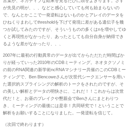
言葉が、ネガティブな結果を見るたびに頭をよぎります。さす
が先見の明が、、、などと感心していても何も始まらないの
で、なんとかここで一発逆転はないものかとアレイのデータを
ひねくりまわしてthresholdを下げて発現に差がある遺伝子を幾
つか試してみたのですが、そういうものの多くはnを増やしてゆ
くと再現性がなかったり、あったとしても自分自身が納得でき
るような差がなかったり、、、
2007年に最初の行動異常のデータが出てからただただ時間ばか
りが経っていった2010年のCDBミーティング。ネオタクソノミ
の前のRNA関連の新学術ncRNAマシナリー共催のこのCDBミー
ティングで、Ben Blencoweさんが次世代シークエンサーを用い
た選択的スプライシングの解析のトークをされたのですが、そ
の美しい解析とデータの明快さに、これだ！！これからは次世
代だ！と、お昼のブレイクや懇親会でBenさんにまとわりつ
き、ミーティングの最後には是非！共同研究で！ということで
解析をお願いすることになりました。一発逆転を信じて。
（次回で終わります）