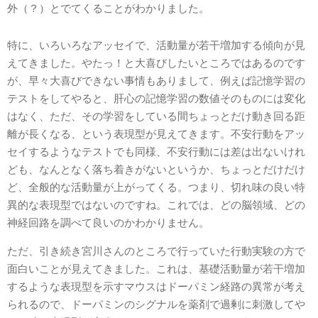
外（？）とでてくることがわかりました。
特に、いろいろなアッセイで、活動量が若干増加する傾向が見
えてきました。やたっ！と大喜びしたいところではあるのです
が、早々大喜びできない事情もありまして、例えば記憶学習の
テストをしてやると、肝心の記憶学習の数値そのものには変化
はなく、ただ、その学習をしている間ちょっとだけ動き回る距
離が長くなる、という表現型が見えてきます。不安行動をアッ
セイするようなテストでも同様、不安行動には差は出ないけれ
ども、なんとなく落ち着きがないというか、ちょっとだけだけ
ど、全般的な活動量が上がってくる。つまり、切れ味の良い特
異的な表現型ではないのですね。これでは、どの脳領域、どの
神経回路を調べて良いのかわかりません。
ただ、引き続き宮川さんのところで行っていた行動実験の方で
面白いことが見えてきました。これは、基礎活動量が若干増加
するような表現型を示すマウスはドーパミン経路の異常が考え
られるので、ドーパミンのシグナルを薬剤で過剰に刺激してや