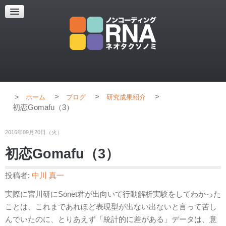
超解像顕微鏡
超解像顕微鏡の紹介
使用上のコツ
ブログ
>
>
>
ホーム
ブログ
研究成果紹介
初恋Gomafu（3）
2016年09月20日（火）
初恋Gomafu（3）
投稿者:
中川 真一
実際に宮川研にSonet君が出向いて行動解析実験をしてわかった
ことは、これまであれほど表現型が出ない出ないと言って苦し
んでいたのに、とりあえず「統計的に差がある」データは、意