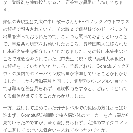
が、覚醒剤を連続投与すると、応答性が異常に亢進してきま
す。
類似の表現型は九大の中山敬一さんがFEZ1ノックアウトマウス
の解析で報告されていて、その論文で側坐核でのドーパミン放
出量を測っておられたので、こいつも調べてみようということ
で、早速共同研究をお願いしたところ、長崎国際大に移られた
山本経之先生を紹介していただきました。その後山本先生のと
ころで准教授をされていた北市先生（現・岐阜薬科大学教授）
に解析をしていただいたところ、予想どおり、Gomafuノックア
ウトの脳内でのドーパミン放出量が増加していることがわかり
ました。しかも行動実験と同じく、覚醒剤のシングルショット
では顕著な差は見られず、連続投与をすると、どばっ！と出て
くる個体が出てくることがわかりました。
一方、並行して進めていた分子レベルでの原因の方はさっぱり
進まず。Gomafu発現細胞で核内構造体のマーカーを片っ端から
見ていったのですが、全く差は見られず。定法のマイクロアレ
イに関してはだいぶ気合いを入れてやったのですが、