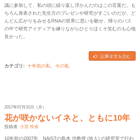
議に参加して、私の頭に繰り返し浮かんだのはこの言葉だ。も
ちろん発表された先生方のプレゼンや研究がすごいのだが、ど
んどん広がりをみせるRNAの世界に思いを馳せ、帰りのバス
の中で研究アイディアを練りながらひとりほくそ笑むのも心地
良かった。
記事全文を読む
カテゴリ:
十年前の私、今の私
2017年07月31日（月）
花が咲かないイネと、ともに10年
投稿者:
小宮 怜奈
10年前の2007年、NAISTの島本 功教授 (故人) の研究室で行わ