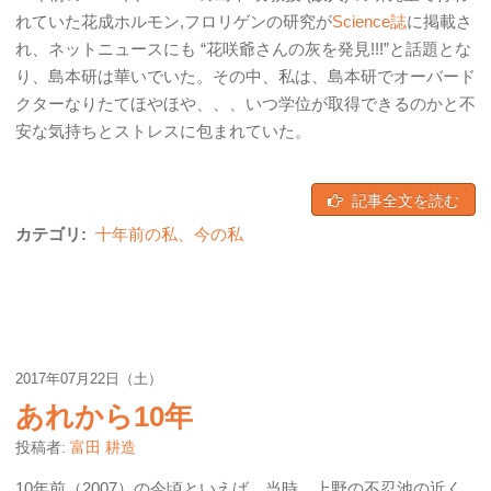
れていた花成ホルモン,フロリゲンの研究が
Science誌
に掲載さ
れ、ネットニュースにも “花咲爺さんの灰を発見!!!”と話題とな
り、島本研は華いでいた。その中、私は、島本研でオーバード
クターなりたてほやほや、、、いつ学位が取得できるのかと不
安な気持ちとストレスに包まれていた。
記事全文を読む
カテゴリ:
十年前の私、今の私
2017年07月22日（土）
あれから10年
投稿者:
富田 耕造
10年前（2007）の今頃といえば、当時、上野の不忍池の近く