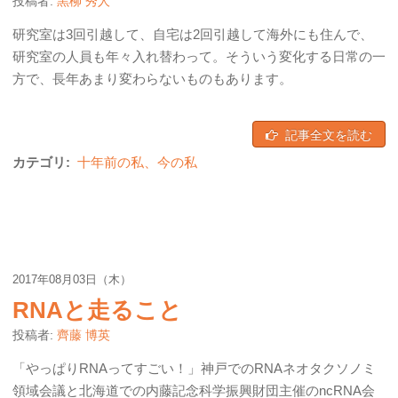
投稿者:
黒柳 秀人
研究室は3回引越して、自宅は2回引越して海外にも住んで、
研究室の人員も年々入れ替わって。そういう変化する日常の一
方で、長年あまり変わらないものもあります。
記事全文を読む
カテゴリ:
十年前の私、今の私
2017年08月03日（木）
RNAと走ること
投稿者:
齊藤 博英
「やっぱりRNAってすごい！」神戸でのRNAネオタクソノミ
領域会議と北海道での内藤記念科学振興財団主催のncRNA会