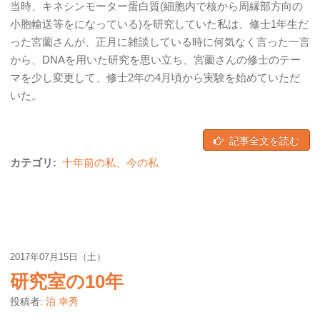
当時、キネシンモーター蛋白質(細胞内で核から周縁部方向の
小胞輸送等をになっている)を研究していた私は、修士1年生だ
った宮薗さんが、正月に雑談している時に何気なく言った一言
から、DNAを用いた研究を思い立ち、宮薗さんの修士のテー
マを少し変更して、修士2年の4月頃から実験を始めていただ
いた。
記事全文を読む
カテゴリ:
十年前の私、今の私
2017年07月15日（土）
研究室の10年
投稿者:
泊 幸秀