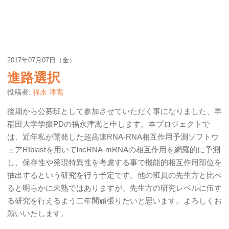
2017年07月07日（金）
進路選択
投稿者:
福永 津嵩
後期から公募班として参加させていただく事になりました、早
稲田大学学振PDの福永津嵩と申します。本プロジェクトで
は、近年私が開発した超高速RNA-RNA相互作用予測ソフトウ
ェアRIblastを用いてlncRNA-mRNAの相互作用を網羅的に予測
し、保存性や発現特異性を考慮する事で機能的相互作用部位を
抽出するという研究を行う予定です。他の班員の先生方と比べ
ると明らかに未熟ではありますが、先生方の研究レベルに伍す
る研究を行えるよう二年間頑張りたいと思います。よろしくお
願いいたします。