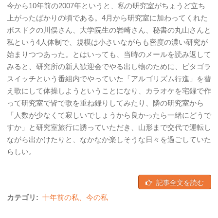
今から10年前の2007年というと、私の研究室がちょうど立ち
上がったばかりの頃である。4月から研究室に加わってくれた
ポスドクの川俣さん、大学院生の岩崎さん、秘書の丸山さんと
私という4人体制で、規模は小さいながらも密度の濃い研究が
始まりつつあった。とはいっても、当時のメールを読み返して
みると、研究所の新人歓迎会でやる出し物のために、ピタゴラ
スイッチという番組内でやっていた「アルゴリズム行進」を替
え歌にして体操しようということになり、カラオケを宅録で作
って研究室で皆で歌を重ね録りしてみたり、隣の研究室から
「人数が少なくて寂しいでしょうから良かったら一緒にどうで
すか」と研究室旅行に誘っていただき、山形まで交代で運転し
ながら出かけたりと、なかなか楽しそうな日々を過ごしていた
らしい。
記事全文を読む
カテゴリ:
十年前の私、今の私