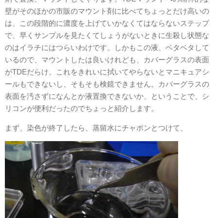
壁がそのほかの市販のマウント剤に比べてちょっとだけ高いの
は、この段階的に濃度を上げていかなくてはならないステップ
で、早くサンプルを見たくてしょうがないときに生殺し状態な
のはイラチにはつらいわけです。しかもこの液、ベタベタして
いるので、マウントしたは良いけれども、カバーグラスの表面
がTDEだらけ。これをきれいに拭いてやらないとマニキュアシ
ールもできないし、そもそも検鏡できません。カバーグラスの
表面を汚さずになんとか液置換できないか、ということで、シ
リコンが便利だったのでちょっと紹介します。
まず、染色が終了したら、蒸留水にチャポンとつけて、