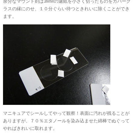
余分なマウント剤は3MMの濾紙を小さく切ったものをカバーグ
ラスの縁にのせ、１０分ぐらい待つときれいに除くことができ
ます。
マニキュアでシールしてやって観察！表面に汚れが残ることが
ありますが、７０％エタノールを染み込ませた綿棒でぬぐって
やればきれいに取れます。