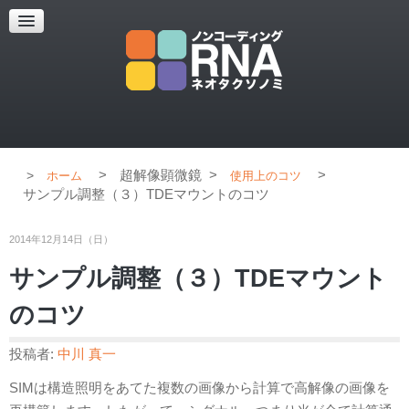
超解像顕微鏡
超解像顕微鏡の紹介
使用上のコツ
ブログ
>
超解像顕微鏡
>
>
ホーム
使用上のコツ
サンプル調整（３）TDEマウントのコツ
2014年12月14日（日）
サンプル調整（３）TDEマウント
のコツ
投稿者:
中川 真一
SIMは構造照明をあてた複数の画像から計算で高解像の画像を