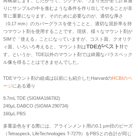
再構築します。したがって、シグナル、つまり光が全て計算通
りにサンプルの中を進むような条件を作り出してやることが非
常に重要になります。そのために必要なのが、適切な厚さ
（0.17 mm）のカバーグラスを使うことと、適切な屈折率を持
つマウント剤を使用することです。現状、様々なマウント剤が
SIMで「使える」ことになっていますが、コスト面、クオリテ
TDEがベスト!!
ィ面、いろいろ考えると、マウント剤は
で
す。というか、TDE以外のマウント剤では綺麗なパラスペック
ル像を得ることはできませんでした。
TDEマウント剤の組成は以前にも紹介したHarvardの
HCBIのペ
ージ
にある通り
9.7mL TDE (SIGMA166782)
240µL DABCO (SIGMA 290734)
160µL PBS
多重染色をする際には、アラインメント用の0.1 µm径のビーズ
（Tetraspeck, LifeTechnologies T-7279）をPBSとの合計が同じ