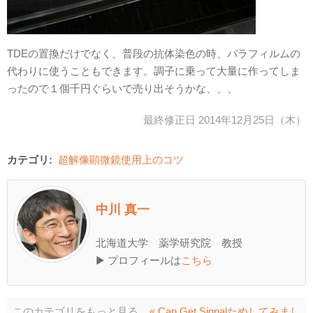
TDEの置換だけでなく、普段の抗体染色の時、パラフィルムの
代わりに使うこともできます。調子に乗って大量に作ってしま
ったので１個千円ぐらいで売り出そうかな、、、
最終修正日 2014年12月25日（木）
カテゴリ:
超解像顕微鏡使用上のコツ
中川 真一
北海道大学 薬学研究院 教授
▶ プロフィールは
こちら
このカテゴリをもっと見る
« Can Get Signalためしてみまし