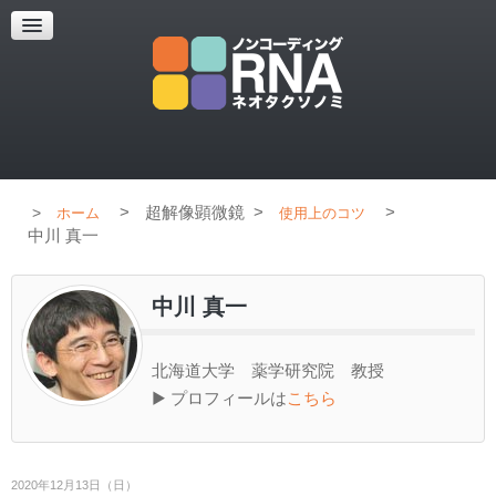
超解像顕微鏡
超解像顕微鏡の紹介
使用上のコツ
ブログ
>
超解像顕微鏡
>
>
ホーム
使用上のコツ
中川 真一
中川 真一
北海道大学 薬学研究院 教授
▶ プロフィールは
こちら
2020年12月13日（日）