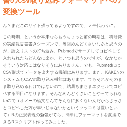
書のcsv取り込みフォーマットへの
変換ツール
ん？まだこのサイト残ってるようですので、メモ代わりに。
この時期、というか本来ならもうちょっと前の時期は、科研費
の実績報告書書きシーズンで、毎回めんどくさいなあと思うの
が、論文リストの打ち込み。Pubmedでサーチしてコピペして
入れられたらどんなに楽か、といつも思うのですが、なかなか
そういう対応にはなりそうにありません。でも、Pubmedには
CSV形式でデータを出力する機能はあります。また、KAKENの
システムもCSVの取り込み機能はあります。でもそれがそのま
ま取り込めるわけではないので、結局ちまちまエクセルでコピ
ペする羽目になります。そんなめんどくさいことやってられな
いので（オメーの論文なんてそんなに多くないんだからさっさ
とコピペした方が早いじゃないかというツッコミは置いとい
て）Rの正規表現の勉強がてら、簡単にフォーマットを変換で
きるRスクリプト作ってみました。