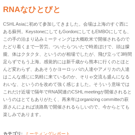
RNAなひとびと
CSHL Asiaに初めて参加してきました。会場は上海のすぐ西に
ある蘇州。KeystoneにしてもGordonにしてもEMBOにしても、
この手の泊まり込みミーティングは大概欧米で開催されるので
たどり着くまで一苦労。ついたらついたで時差ぼけで、頭は朦
朧、体はクタクタ、というのが相場でしたが、飛び立って3時間
足らずでもう上海。感覚的には新千歳から熊本に行くのとほと
んど変わらず、ああそうかヨーロッパの人達やアメリカの人達
はこんな感じに気軽に来ているのか、そりゃ交流も盛んになる
わいな、というのを改めて強く感じました。そういう意味では
これだけ近場で隔年でRNA関連のCSHL meetingが開催されると
いうのはとてもありがたく、再来年はorganizing committeの萩
原さんによれば淡路島で開催されるらしいので、今からとても
楽しみであります。
カテゴリ:
ミーティングレポート