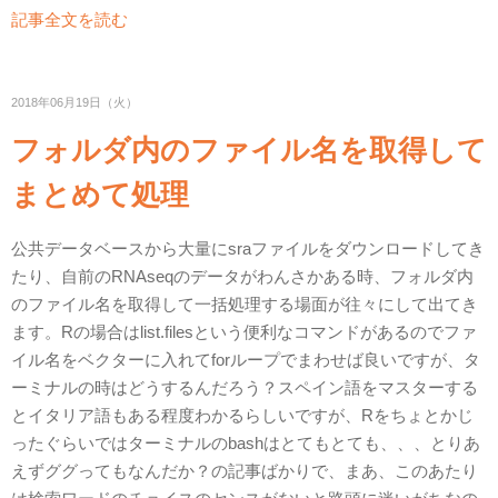
記事全文を読む
2018年06月19日（火）
フォルダ内のファイル名を取得して
まとめて処理
公共データベースから大量にsraファイルをダウンロードしてき
たり、自前のRNAseqのデータがわんさかある時、フォルダ内
のファイル名を取得して一括処理する場面が往々にして出てき
ます。Rの場合はlist.filesという便利なコマンドがあるのでファ
イル名をベクターに入れてforループでまわせば良いですが、タ
ーミナルの時はどうするんだろう？スペイン語をマスターする
とイタリア語もある程度わかるらしいですが、Rをちょとかじ
ったぐらいではターミナルのbashはとてもとても、、、とりあ
えずググってもなんだか？の記事ばかりで、まあ、このあたり