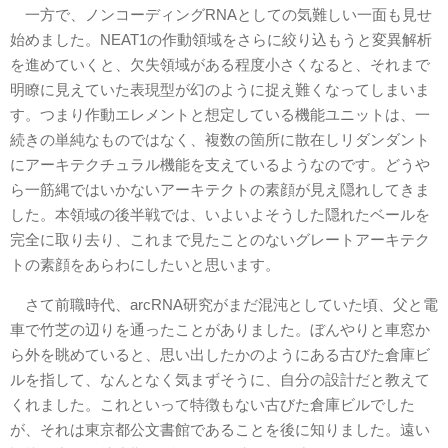
一方で、ノンコーディングRNAとしての気難しい一面も見せ
始めました。NEAT1の作動領域をさらに絞り込もうと変異解析
を進めていくと、欠失領域がある程度小さくなると、それまで
明瞭に見えていた表現型が幻のように捉え難くなってしまいま
す。つまり作動エレメントと想定している機能ユニットは、一
続きの単純なものではなく、複数の箇所に散在しリダンダント
にアーキテクチュラル機能を支えているようなのです。どうや
ら一筋縄ではいかないアーキテクトの素顔が見え隠れしてきま
した。本領域の後半戦では、いよいよそうした隠れたベールを
完全に取り去り、これまで見たことのないグレートアーキテク
トの素顔をあらわにしたいと思います。
さて前職時代、arcRNA研究がまだ混沌としていた頃、父と電
車で竹芝の辺りを通ったことがありました。ぼんやりと車窓か
ら外を眺めていると、思い出したかのようにある古びた倉庫ビ
ルを指して、なんとなく気まずそうに、自分の設計だと教えて
くれました。これといって特徴もない古びた倉庫ビルでした
が、それは東京都公文書館であることを後に知りました。遠い