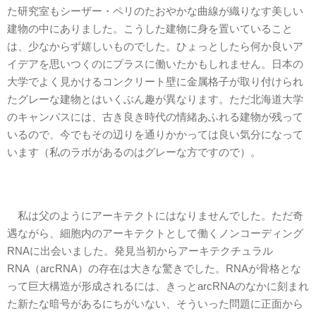
た研究室もシーザー・ペリのたおやかな曲線が織りなす美しい
建物の中にありました。こうした建物に身を置いていること
は、少なからず嬉しいものでした。ひょっとしたら何か良いア
イデアを思いつくのにプラスに働いたかもしれません。日本の
大学でよく見かけるコンクリート壁に金属格子が取り付けられ
たグレーな建物とはいくぶん趣が異なります。ただ北海道大学
のキャンパスには、古き良き時代の情緒あふれる建物が残って
いるので、今でもその辺りを通りかかっては良い気分になって
います（私のラボがあるのはグレーな方ですので）。
私は父のようにアーキテクトにはなりませんでした。ただ奇
遇ながら、細胞内のアーキテクトとして働くノンコーディング
RNAに出会いました。発見当初からアーキテクチュラル
RNA（arcRNA）の存在は大きな驚きでした。RNAが骨格とな
って巨大構造が形成されるには、きっとarcRNAのなかに刻まれ
た新たな暗号があるにちがいない、そういった問題に正面から