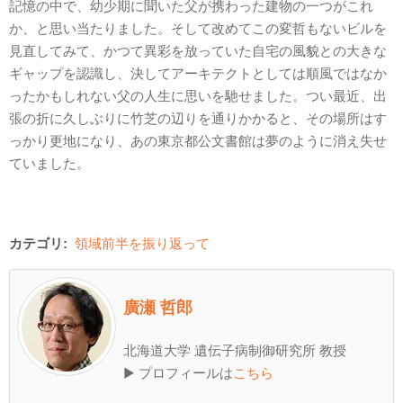
記憶の中で、幼少期に聞いた父が携わった建物の一つがこれ
か、と思い当たりました。そして改めてこの変哲もないビルを
見直してみて、かつて異彩を放っていた自宅の風貌との大きな
ギャップを認識し、決してアーキテクトとしては順風ではなか
ったかもしれない父の人生に思いを馳せました。つい最近、出
張の折に久しぶりに竹芝の辺りを通りかかると、その場所はす
っかり更地になり、あの東京都公文書館は夢のように消え失せ
ていました。
カテゴリ:
領域前半を振り返って
廣瀬 哲郎
北海道大学 遺伝子病制御研究所 教授
▶ プロフィールは
こちら