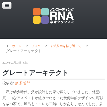
超解像顕微鏡
超解像顕微鏡の紹介
使用上のコツ
ブログ
>
>
>
ホーム
ブログ
領域前半を振り返って
グレートアーキテクト
2017年01月14日（土）
グレートアーキテクト
投稿者:
廣瀬 哲郎
私は幼少時代、父が設計した家で暮らしていました。外壁に
真っ白なアスベストが組み合わさった幾何学的デザインの異彩
を放つ家で、風呂もトイレも二階にしかありませんでした。居