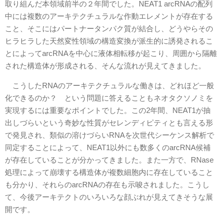
取り組んだ本領域前半の２年間でした。NEAT1 arcRNAの配列
中には複数のアーキテクチュラルな作動エレメントが存在する
こと、そこにはパートナータンパク質が結合し、どうやらその
ヒラヒラした天然変性領域の構造変換が派生的に誘発されるこ
とによってarcRNAを中心に液体相転移が起こり、周囲から隔離
された構造体が形成される、そんな流れが見えてきました。
こうしたRNAのアーキテクチュラルな働きは、どれほど一般
化できるのか？ という問題に答えることもネオタクソノミを
実現するには重要なポイントでした。この2年間、NEAT1が抽
出しづらいという奇妙な性質がセレンディピティとも言える形
で発見され、類似の溶けづらいRNAを次世代シーケンス解析で
同定することによって、NEAT1以外にも数多くのarcRNA候補
が存在していることが分かってきました。また一方で、RNase
処理によって崩壊する構造体が複数細胞内に存在していること
も分かり、それらのarcRNAの存在も示唆されました。こうし
て、今後アーキテクトのいろいろな顔ぶれが見えてきそうな展
開です。