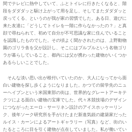
間でテレビに熱中していて、ふとトイレに行きたくなると、階
段をダダダッと駆け上がって用を足し、そしてまたダダダッと
戻ってくる、というのが我が家の習慣でした。ある日、遊びに
来た友達に「どうしてトイレを一階に作らなかったの？」と真
顔で尋ねられて、初めて自分が不可思議な家に住んでいること
を認識したものでした。その頃よく聞かされたのは、上野動物
園のゴリラ舎を父が設計し、そこにはブルブルという名物ゴリ
ラが暮らしていること、都内には父が携わった建物がいくつか
あるらしいことでした。
そんな淡い思い出が根付いていたのか、大人になってから面
白い建物を探し歩くようになりました。かつての留学先のニュ
ーヘイブンという米国東部の街は、世界的なグレートアーキテ
クツによる面白い建物の宝庫でした。代々木競技場のデザイン
につながったエーロ・サーリネン設計のアイスホッケーリン
ク、後年ソーク研究所を手がけたまだ新進気鋭の建築家だった
ルイス・カーンによるアートギャラリー（写真）など、街のい
たるところに目を引く建物が点在していました。私が働いてい