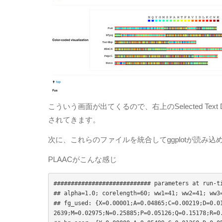
こういう画面が出てくるので、右上のSelected Text 
されてきます。
次に、これらのファイルを統合してggplotが読
PLAACがこんな感じ
############################ parameters at run-ti
## alpha=1.0; corelength=60; ww1=41; ww2=41; ww3=
## fg_used: {X=0.00001;A=0.04865;C=0.00219;D=0.0
2639;M=0.02975;N=0.25885;P=0.05126;Q=0.15178;R=0.