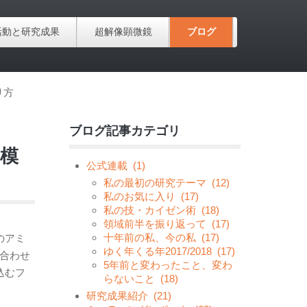
活動と研究成果
超解像顕微鏡
ブログ
り方
ブログ記事カテゴリ
模
公式連載
(1)
私の最初の研究テーマ
(12)
私のお気に入り
(17)
私の技・カイゼン術
(18)
領域前半を振り返って
(17)
十年前の私、今の私
(17)
のアミ
ゆく年くる年2017/2018
(17)
ね合わせ
5年前と変わったこと、変わ
込むフ
らないこと
(18)
研究成果紹介
(21)