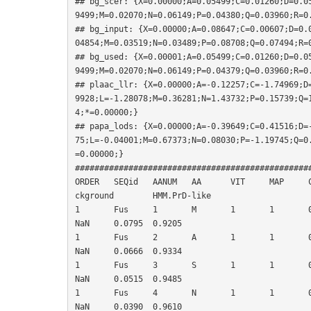
## bg_scer: {X=0.00000;A=0.05499;C=0.01260;D=0.0
9499;M=0.02070;N=0.06149;P=0.04380;Q=0.03960;R=0.
## bg_input: {X=0.00000;A=0.08647;C=0.00607;D=0.
04854;M=0.03519;N=0.03489;P=0.08708;Q=0.07494;R=0
## bg_used: {X=0.00001;A=0.05499;C=0.01260;D=0.0
9499;M=0.02070;N=0.06149;P=0.04379;Q=0.03960;R=0.
## plaac_llr: {X=0.00000;A=-0.12257;C=-1.74969;D
9928;L=-1.28078;M=0.36281;N=1.43732;P=0.15739;Q=
4;*=0.00000;}

## papa_lods: {X=0.00000;A=-0.39649;C=0.41516;D=
75;L=-0.04001;M=0.67373;N=0.08030;P=-1.19745;Q=0
=0.00000;}

#################################################
ORDER	SEQid	AANUM	AA	VIT	MAP	CHARGE	HYDRO	FI	PLAAC	PAPA	FIx2	PLAACx2	PAPAx2	HMM.ba
ckground	HMM.PrD-like

1	Fus	1	M	1	1	0.0476	0.3683	-0.17303175	0.3291	-0.07665774	NaN	NaN	
NaN	0.0795	0.9205

1	Fus	2	A	1	1	0.0455	0.3722	-0.15981566	0.3334	-0.07495606	NaN	NaN	
NaN	0.0666	0.9334

1	Fus	3	S	1	1	0.0435	0.3609	-0.18945652	0.3773	-0.06868978	NaN	NaN	
NaN	0.0515	0.9485

1	Fus	4	N	1	1	0.0417	0.3648	-0.17665741	0.3792	-0.06746190	NaN	NaN	
NaN	0.0390	0.9610
