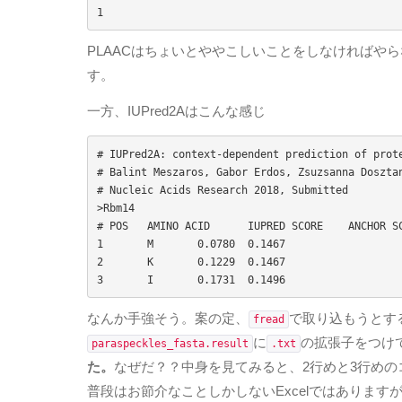
1
PLAACはちょいとややこしいことをしなければや
す。
一方、IUPred2Aはこんな感じ
# IUPred2A: context-dependent prediction of prote
# Balint Meszaros, Gabor Erdos, Zsuzsanna Dosztan
# Nucleic Acids Research 2018, Submitted

>Rbm14

# POS	AMINO ACID	IUPRED SCORE	ANCHOR SCORE

1	M	0.0780	0.1467

2	K	0.1229	0.1467

3	I	0.1731	0.1496
なんか手強そう。案の定、
で取り込もうとす
fread
に
の拡張子をつけ
paraspeckles_fasta.result
.txt
た。
なぜだ？？中身を見てみると、2行めと3行めの
普段はお節介なことしかしないExcelではありま