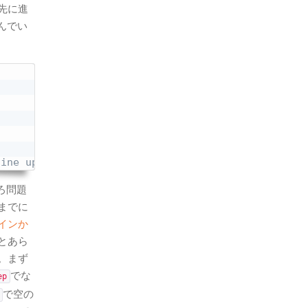
先に進
んでい
line upon import
ろ問題
までに
インか
とあら
。まず
でな
ep
で空の