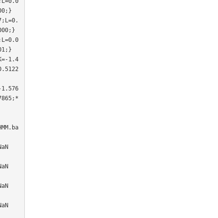
;L=0.0
0;}

7;L=0.
00;}

;L=0.0
1;}

K=-1.4
0.5122
-1.576
7865;*