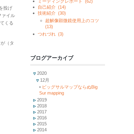
ミーティングレポート
(62)
自己紹介
(14)
ルを投げ
技術紹介
(30)
付ファイル
超解像顕微鏡使用上のコツ
てくる
(13)
つれづれ
(3)
すが（タ
ブログアーカイブ
2020
12月
•
ビッグサルマップならぬBig
Sur mapping
2019
2018
2017
2016
2015
2014