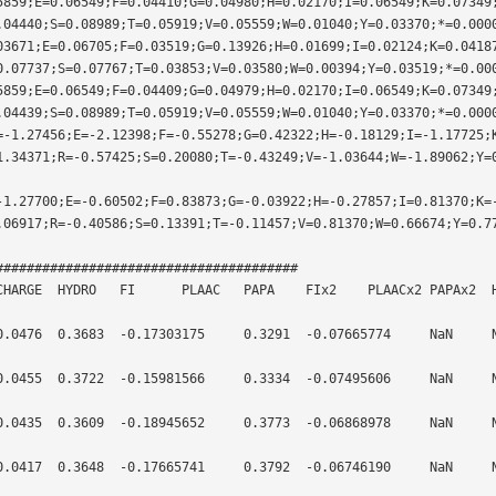
5859;E=0.06549;F=0.04410;G=0.04980;H=0.02170;I=0.06549;K=0.07349
04440;S=0.08989;T=0.05919;V=0.05559;W=0.01040;Y=0.03370;*=0.0000
03671;E=0.06705;F=0.03519;G=0.13926;H=0.01699;I=0.02124;K=0.0418
.07737;S=0.07767;T=0.03853;V=0.03580;W=0.00394;Y=0.03519;*=0.000
5859;E=0.06549;F=0.04409;G=0.04979;H=0.02170;I=0.06549;K=0.07349
04439;S=0.08989;T=0.05919;V=0.05559;W=0.01040;Y=0.03370;*=0.0000
=-1.27456;E=-2.12398;F=-0.55278;G=0.42322;H=-0.18129;I=-1.17725;
1.34371;R=-0.57425;S=0.20080;T=-0.43249;V=-1.03644;W=-1.89062;Y=
-1.27700;E=-0.60502;F=0.83873;G=-0.03922;H=-0.27857;I=0.81370;K=
.06917;R=-0.40586;S=0.13391;T=-0.11457;V=0.81370;W=0.66674;Y=0.7
######################################
