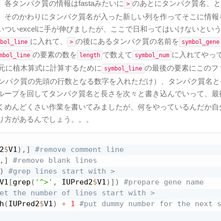
タンパク質の情報はfastaみたいに
のあとにタンパク質名、と
>
、そのかわりにタンパク質名が入った新しい列を作ってそこに情報
ついexcelに手が伸びましたが、ここで日和ってはいけないとい
に入れて、
の後にあるタンパク質の名前を
bol_line
>
symbol_gene
の要素の数を
で数えて
に入れてやっ
mbol_line
length
symbol_num
元に植木算式に計算するために
の最後の要素にこのフ
symbol_line
タンパク質の先頭の行数となる数字を入れただけ）、タンパク質名と
ループを回してタンパク質名と長さを次々と書き込んでいって、最
くめんどくさい作業を書いてみましたが、何をやっているんだか自
り方があるんでしょう。。。
2
$
V1
)
,
]
#remove comment line
,
]
#remove blank lines
)
#grep lines start with >
V1
[
grep
(
'^>'
,
 IUPred2
$
V1
)
]
)
#prepare gene name
et the number of lines start with >
h
(
IUPred2
$
V1
)
+
1
#put dummy number for the next 