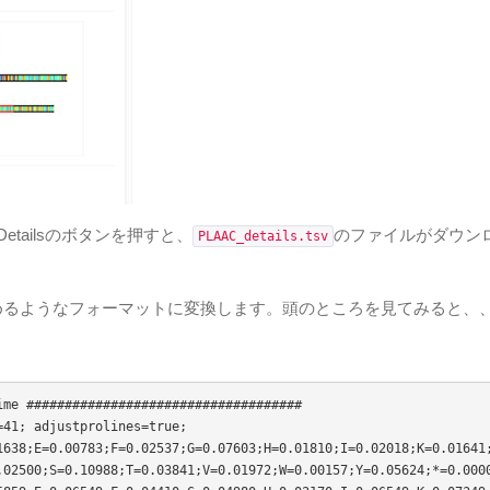
Detailsのボタンを押すと、
のファイルがダウン
PLAAC_details.tsv
み込めるようなフォーマットに変換します。頭のところを見てみると、
me ####################################

41; adjustprolines=true;

1638;E=0.00783;F=0.02537;G=0.07603;H=0.01810;I=0.02018;K=0.01641
02500;S=0.10988;T=0.03841;V=0.01972;W=0.00157;Y=0.05624;*=0.0000