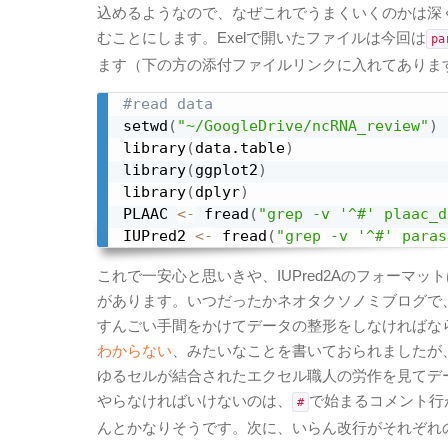
込めるようなので、なぜこれでうまくいくのかは深
むことにします。Exelで開いたファイルは今回は
pa
ます（下の方の添付ファイルリンクに入れてありま
#read data
setwd
(
"~/GoogleDrive/ncRNA_review"
)
library
(
data.table
)
library
(
ggplot2
)
library
(
dplyr
)
PLAAC 
<-
 fread
(
"grep -v '^#' plaac_d
IUPred2 
<-
 fread
(
"grep -v '^#' paras
これで一安心と思いきや、IUPred2Aのフォーマッ
があります。いつだったかネオタクソノミブログで
すんごい手間をかけてデータの整形をしなければな
わからない
、みたいなことを書いておられましたが
ゆるセルが結合されたエクセル職人の労作を見てデ
やらなければいけないのは、
で始まるコメント行
#
んとかなりそうです。次に、いらん改行がそれぞれ