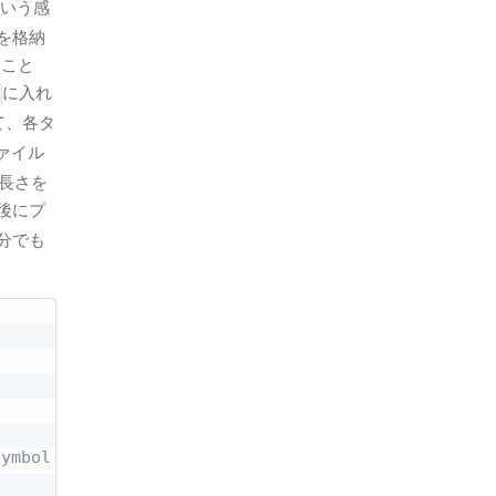
いう感
を格納
うこと
に入れ
て、各タ
ァイル
長さを
後にプ
分でも
symbol line