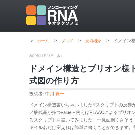
>
>
>
ドメイン
ホーム
ブログ
技術紹介
2019年11月27日（水）
ドメイン構造とプリオン様
式図の作り方
投稿者:
中川 真一
ドメイン構造書いちゃいましたRスクリプトの反響
ノ酸残基が持つvalue－例えばPLAACによるプリ
るスクリプトを書いてみました。一見面倒くさそう
ァイル名だけ変えれば簡単に書くことができます。