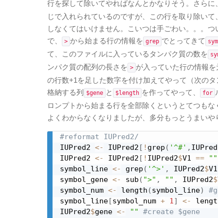
行を探して除いてやればなんとかなりそう。さらに、各
じで入れられているのですが、この行を取り除いて
しなくてはいけません。こいつは手ごわい。。。つい
で、
から始まる行の情報を
でとってきて
>
grep
sym
て、このファイルに入っているタンパク質の数を
sy
ンパク質の配列の長さを
が入っていた行の情報を
>
の行数+1を足した数字を付け加えてやって（次の
格納する列
と
を作ってやって、
$gene
$length
for
ロンプトから始まる行を全部除くというとてつもな
よくわからなくなりましたが、多分もっとうまいや
#reformat IUPred2/
IUPred2 
<-
 IUPred2
[
!
grep
(
'^#'
,
IUPred
IUPred2 
<-
 IUPred2
[
!
IUPred2
$
V1 
==
""
symbol_line 
<-
 grep
(
'^>'
,
 IUPred2
$
V1
symbol_gene 
<-
 sub
(
">"
,
""
,
 IUPred2
$
symbol_num 
<-
 length
(
symbol_line
)
#g
symbol_line
[
symbol_num 
+
1
]
<-
 lengt
IUPred2
$
gene 
<-
""
#create $gene