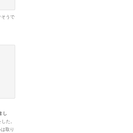
けそうで
まし
をした。
ルは取り