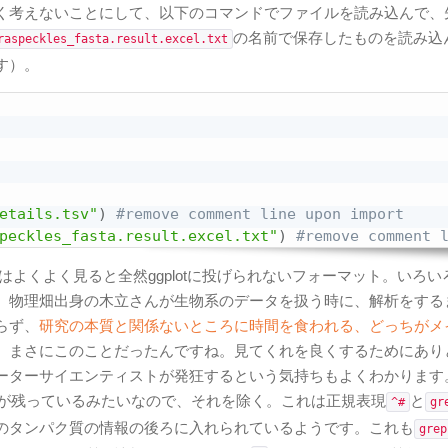
く考えないことにして、以下のコマンドでファイルを読み込んで、
の名前で保存したものを読み込
raspeckles_fasta.result.excel.txt
す）。
etails.tsv"
)
#remove comment line upon import
peckles_fasta.result.excel.txt"
)
#remove comment 
トはよくよく見ると全然ggplotに投げられないフォーマット。いろい
、物理畑出身の木立さんが生物系のデータを扱う時に、解析をする
らず、
研究の本質と関係ないところに時間を食われる、どっちがメ
、まさにこのことだったんですね。見てくれを良くするためにあり
ーターサイエンティストが発狂するという気持ちもよくわかります
が残っているみたいなので、それを除く。これは正規表現
と
^#
gr
のタンパク質の情報の後ろに入れられているようです。これも
grep