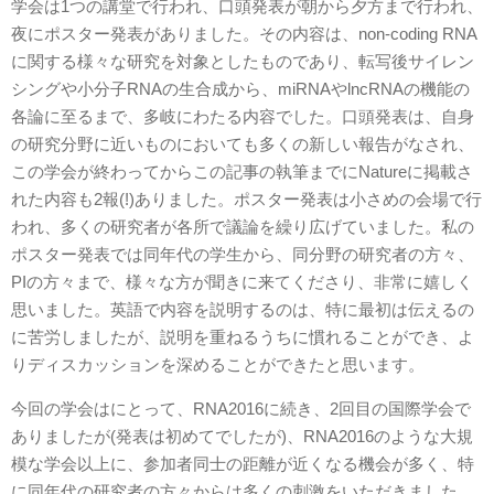
学会は1つの講堂で行われ、口頭発表が朝から夕方まで行われ、
夜にポスター発表がありました。その内容は、non-coding RNA
に関する様々な研究を対象としたものであり、転写後サイレン
シングや小分子RNAの生合成から、miRNAやlncRNAの機能の
各論に至るまで、多岐にわたる内容でした。口頭発表は、自身
の研究分野に近いものにおいても多くの新しい報告がなされ、
この学会が終わってからこの記事の執筆までにNatureに掲載さ
れた内容も2報(!)ありました。ポスター発表は小さめの会場で行
われ、多くの研究者が各所で議論を繰り広げていました。私の
ポスター発表では同年代の学生から、同分野の研究者の方々、
PIの方々まで、様々な方が聞きに来てくださり、非常に嬉しく
思いました。英語で内容を説明するのは、特に最初は伝えるの
に苦労しましたが、説明を重ねるうちに慣れることができ、よ
りディスカッションを深めることができたと思います。
今回の学会はにとって、RNA2016に続き、2回目の国際学会で
ありましたが(発表は初めてでしたが)、RNA2016のような大規
模な学会以上に、参加者同士の距離が近くなる機会が多く、特
に同年代の研究者の方々からは多くの刺激をいただきました。