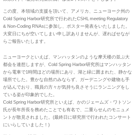
この度、本領域の支援を頂いて、アメリカ、ニューヨーク州の
Cold Spring Harbor研究所で行われたCSHL meeting Regulatory
& Non-Coding RNAsに参加し、ポスター発表をいたしました。
大変日にちが空いてしまい申し訳ありませんが、遅ればせなが
らご報告いたします。
ニューヨークといえば、マンハッタンのような摩天楼の並ぶ大
都会を連想しますが、Cold Spring Harbor研究所はマンハッタン
から電車で1時間ほどの場所にあり、湖と緑に囲まれた、静かな
場所でした。豊かな自然のみならず、ガーデニングや建物も手
が込んでおり、職員の方々が気持ち良さそうにランニングをし
ている姿が印象的でした。
Cold Spring Harbor研究所といえば、かのジェームズ・ワトソン
氏が長年所長を務めたことでも有名で、二重らせんのモニュメ
ントが散見されました。(最終日に研究所で行われたコンサート
にいらしていました！)