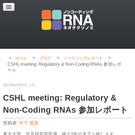
超解像顕微鏡
超解像顕微鏡の紹介
使用上のコツ
ブログ
>
>
>
ホーム
ブログ
ミーティングレポート
CSHL meeting: Regulatory & Non-Coding RNAs 参加レポ
ート
2017年02月07日（火）
CSHL meeting: Regulatory &
Non-Coding RNAs 参加レポート
投稿者:
木下 達貴
東京大学、塩見研究室所属、修士2年の木下と申します。