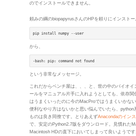
のでインストールできません。
頼みの綱のbiopapyrusさんのHPを頼りにイン
pip install numpy --user
から、
-bash: pip: command not found
という非常なメッセージ。
これだからベンチ屋は、、、と、世の中のバイオイ
ールをマニュアル片手に入れようとしても、依存関係
はうまくいったのに今のMacProではうまくいか
便利なやり方はないかと思い悩んでいたら、python
ものは良き同僚です。とりあえず
Anacondaのイ
で、安定のPython2.7版をダウンロード。見慣れた
Macintosh HDの直下においてしまって良いよう