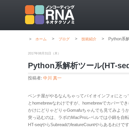
>
>
>
Python
ホーム
ブログ
技術紹介
2017年08月31日（木）
Python系解析ツール(HT-s
投稿者:
中川 真一
ベンチ屋がやるなんちゃってバイオインフォにとって
とhomebrewなわけですが、homebrewでカ
かけにどりゃどりゃGomafuちゃんでも見てみようか
突っ込むのは、ラボのMacProレベルでは小錦を
HT-seqやらSubreadのfeatureCountやらあるわけですが