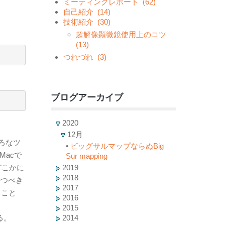
ミーティングレポート
(62)
自己紹介
(14)
技術紹介
(30)
超解像顕微鏡使用上のコツ
(13)
つれづれ
(3)
ブログアーカイブ
2020
12月
ろなツ
•
ビッグサルマップならぬBig
acで
Sur mapping
どこかに
2019
2018
持つべき
2017
うこと
2016
2015
る。
2014