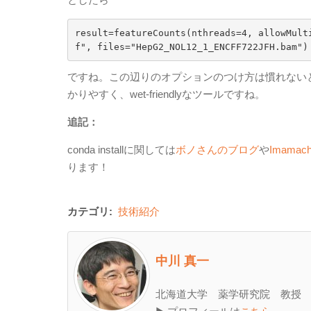
result=featureCounts(nthreads=4, allowMult
f", files="HepG2_NOL12_1_ENCFF722JFH.bam")
ですね。この辺りのオプションのつけ方は慣れないと若干戸
かりやすく、wet-friendlyなツールですね。
追記：
conda installに関しては
ボノ
さんのブログ
や
Imama
ります！
カテゴリ:
技術紹介
中川 真一
北海道大学 薬学研究院 教授