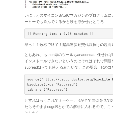
いにしえのマイコンBASICマガジンのプログラムに
ーヒーでも飲んでくるかと腰を浮かせたところ、
|| Running time : 0.06 minutes ||
早っ！！数秒で終了！超高速参勤交代顔負けの超高
ともあれ、python系のツールもanacondaに任
インストールできないというのはそれはそれで問題
subreadはRでも使えるみたいで、この場合、Rの
source("https://bioconductor.org/biocLite.R
biocLite(pkgs="Rsubread")

とすればもうこれでオーケー。Rが全て面倒を見て
たらそのままedgeRとかでの解析に入れるので、
としたら