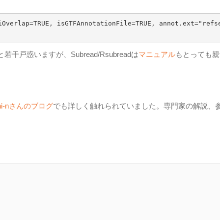
iOverlap=TRUE, isGTFAnnotationFile=TRUE, annot.ext="refs
惑いますが、Subread/Rsubreadは
マニュアル
もとっても親
chi-nさんのブログ
でも詳しく触れられていました。専門家の解説、