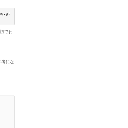
eq.gt
切でわ
参考にな