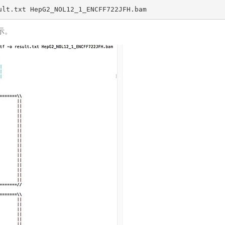
ult.txt HepG2_NOL12_1_ENCFF722JFH.bam
示。