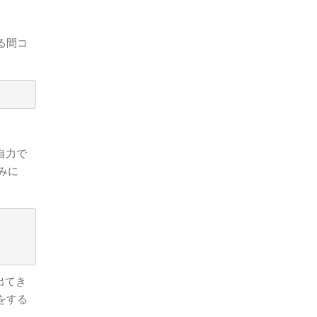
る間コ
自力で
みに
出てき
をする