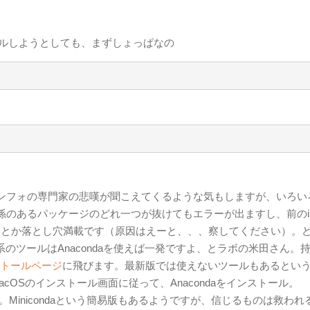
ストールしようとしても、まずしょっぱなの
ンフォの専門家の悲嘆が聞こえてくるような気もしますが、いろい
のあるパッケージのどれ一つが抜けてもエラーが出ますし、前のiM
ないとか落とし穴満載です（原因はえーと、、、察してください）。
系のツールはAnacondaを使えば一発ですよ、とラボの米田さん。
ンストールページ
に飛びます。最新版では使えないツールもあるとい
MacOSのインストール画面に従って、Anacondaをインストール。
です。Minicondaという簡易版もあるようですが、信じるものは救われ