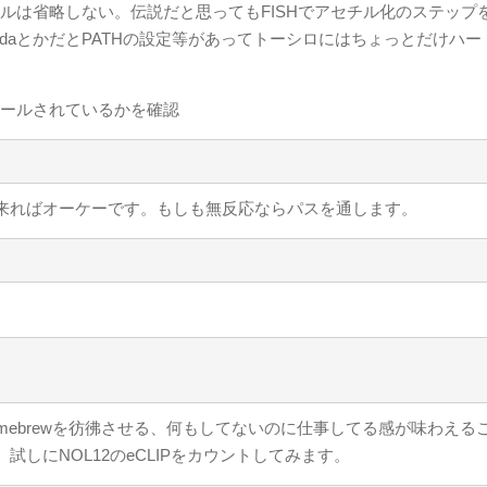
コールは省略しない。伝説だと思ってもFISHでアセチル化のステップ
icondaとかだとPATHの設定等があってトーシロにはちょっとだけハ
ストールされているかを確認
来ればオーケーです。もしも無反応ならパスを通します。
mebrewを彷彿させる、何もしてないのに仕事してる感が味わえる
しにNOL12のeCLIPをカウントしてみます。