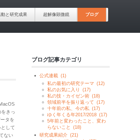
活動と研究成果
超解像顕微鏡
ブログ
ブログ記事カテゴリ
公式連載
(1)
私の最初の研究テーマ
(12)
私のお気に入り
(17)
私の技・カイゼン術
(18)
領域前半を振り返って
(17)
acOS
十年前の私、今の私
(17)
のをきっ
ゆく年くる年2017/2018
(17)
データを
5年前と変わったこと、変わ
らないこと
(18)
ルとして
研究成果紹介
(21)
されてない