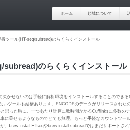
ホーム
領域について
系解析ツール(HT-seq/subread)のらくらくインストール
eq/subread)のらくらくインストール
欠かせないのは手軽に解析環境をインストールすることのできるM
バーできないツールも結構あります。ENCODEのデータがリリースされた
と思った時に、一つあたり計算に数時間かかるCufflinksに多数の
自転車に乗せるようなものでとても無理。もっと手軽なカウントツー
、brew install HTseqやbrew install subreadではまだサポート