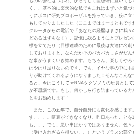
ものの会社はつぶれ、かろうじて産総研に置いても
く、、基本的に楽天的な私でもこれはまずいと気づ
うにボスに研究プロポーザルを持っていき、役に立つ
もしておりましたした（ここまではまーまともです
クルータからの電話で「あなたの経歴はまさに我々
どあるはずもなく）、記憶に残るようにとプレゼン
標を立てたり（目標達成のために最後は友達に名刺
しておりますと、なんだかそのバカバカしさがだん
な事がうまくいき始めます。もちろん、楽しくやろ
はやはり足りないのです、でも、イヤな事の中にも
りが助けてくれるようになりました！そんなこんな
ると、今はこうしてncRNAタクソノミの班員とし
か不思議です。もし、何かしら行き詰まっている方
とをお勧めします！
また、この五年で、自分自身にも変化を感じます
す、、、。暗算ができなくなり、昨日あったことを
も、、、でも、悪い事ばかりではありません。色々
（受け入れざるを得ない、、）というプラスの部分