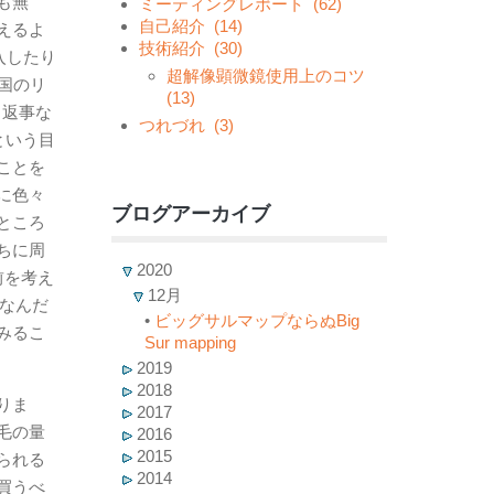
も無
ミーティングレポート
(62)
自己紹介
(14)
えるよ
技術紹介
(30)
入したり
超解像顕微鏡使用上のコツ
国のリ
(13)
（返事な
つれづれ
(3)
という目
ことを
に色々
ブログアーカイブ
ところ
ちに周
2020
前を考え
12月
がなんだ
•
ビッグサルマップならぬBig
みるこ
Sur mapping
2019
2018
りま
2017
毛の量
2016
2015
られる
2014
買うべ