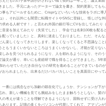
らえたものの予算申請が許されない職で契約は一年ごと、論文業績
きました。手元にあったデーターで論文を書き、契約更新してもら
事もアピールするために、Crisprなどいろいろな技術をラボに導
ね）。それ以外にも闇雲に転職サイトやSNSに登録し、怪しげな外
の求める人材です！」と言われ外国の銀行等にCVを出してみたり
に音楽を加えてみたり（失笑でした）、学会では名刺100枚を配る
を配っていました）と、真剣に迷走しておりました。ただ、そんな
だん楽しくなってきたりします。楽しくなってくると不思議なこと
うともうまくいかないところはうまくいかないし、才能が足りない
楽しみを見つけられるようになり、人を頼れるようになり、そのう
で論文が通り、幸いにも産総研で職を得ることができました。5年
て加わらせていただき自分なりの研究を進めることができているの
がおられましたら、出来るだけバカバカしいことを真面目にやって
。一番には残念ながら加齢の顕在化でしょうか、テンションが下が
忘れ、新しい機械を見ても腕組みをしたまま触ろうとしない、髪の
人の考えが違うことを理解できるようになり、固執せずに受け入れ
もあります。記憶の多くをパソコンが代替してくれて、アマゾンが