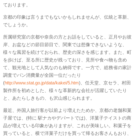
ております。
京都の印象は言うまでもないかもしれませんが、伝統と革新、
でしょうか。
所属研究室の京都や奈良の方とお話をしていると、正月やお彼
岸、お盆などの節目節目で、関東では想像できないような、
様々な風習を続けておられ、歴史の深さを感じます。また、町
を歩けば、至る所に歴史が残っており、見所や食べ物も含め
て、観光地として人気なのも納得です。一方で、総務省の家計
調査でパン消費量が全国一位だったり
(
http://www.stat.go.jp/data/kakei/5.htm
)、任天堂、京セラ、村田
製作所を初めとした、様々な革新的な会社が活躍していたり
と、あたらしきもの、も沢山感じられます。
最近、外国人旅行客が以前より増えたためか、京都の老舗和菓
子屋では、(特に 駅ナカやデパートでは)、洋菓子テイストの商
品が増えている印象がありますが、これが美味しい。和菓子を
買っていると、横で洋菓子だけを買って帰るお客さんもおり、