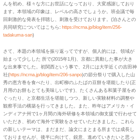
んを初め、様々な方にお世話になっており、大変感謝しており
ます。本領域の印象は、レベルの高さでしょうか。班会議で毎
回刺激的な発表を拝聴し、刺激を受けております。(泊さんとの
共同研究についてはこちら:
https://ncrna.jp/blog/item/256-
tadakuma-san
)
さて、本題の本領域を振り返ってですが、個人的には、領域が
始まって少しした 所で(2015年1月)、京都に異動した事が大き
な出来事でした。初関西という事で、2月には大学近くの吉田神
社(
https://ncrna.jp/blog/item/206-sanpo
)の節分祭りで購入した山
秀の恵方巻を食べたり、出町柳のふたばの豆餅を堪能したり(正
月用のお餅もとても美味しいです)、たくさんある和菓子屋をめ
ぐったり、と京都生活を堪能しつつ、新しい実験材料の調整や
観察手法の構築を行ってきました。また、昨年はアメリカ・イ
ンディアナ州で1ヶ月間の海外研修を本領域の御支援で行わせて
いただき、初めて海外で実験をさせていただきました。これら
の新しいテーマは、まだまだ、論文にまとまる所までは成長し
ておりませんが、後半に向けて、鋭意、進めていきたいと思っ