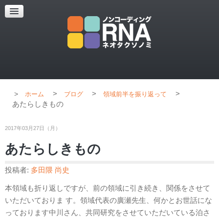
超解像顕微鏡
超解像顕微鏡の紹介
使用上のコツ
ブログ
>
>
>
ホーム
ブログ
領域前半を振り返って
あたらしきもの
2017年03月27日（月）
あたらしきもの
投稿者:
多田隈 尚史
本領域も折り返しですが、前の領域に引き続き、関係をさせて
いただいておりま す。領域代表の廣瀬先生、何かとお世話にな
っております中川さん、共同研究をさせていただいている泊さ