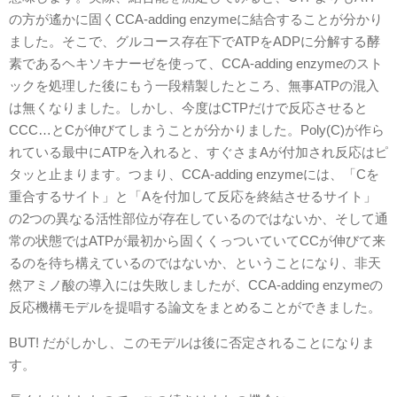
の方が遙かに固くCCA-adding enzymeに結合することが分かり
ました。そこで、グルコース存在下でATPをADPに分解する酵
素であるヘキソキナーゼを使って、CCA-adding enzymeのスト
ックを処理した後にもう一段精製したところ、無事ATPの混入
は無くなりました。しかし、今度はCTPだけで反応させると
CCC…とCが伸びてしまうことが分かりました。Poly(C)が作ら
れている最中にATPを入れると、すぐさまAが付加され反応はピ
タッと止まります。つまり、CCA-adding enzymeには、「Cを
重合するサイト」と「Aを付加して反応を終結させるサイト」
の2つの異なる活性部位が存在しているのではないか、そして通
常の状態ではATPが最初から固くくっついていてCCが伸びて来
るのを待ち構えているのではないか、ということになり、非天
然アミノ酸の導入には失敗しましたが、CCA-adding enzymeの
反応機構モデルを提唱する論文をまとめることができました。
BUT! だがしかし、このモデルは後に否定されることになりま
す。