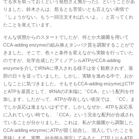
てる水を取っておくという発想さえ無かった)、ということがあ
りました。鈴木さんは、怒るとも苦笑いとも言えない表情で
「しょうがない。もう一回注文すればいいよ。」と言ってくれ
たことを覚えています。
そんな状態からのスタートでしたが、何とか大腸菌を用いて
CCA-adding enzymeの組み換えタンパク質を調製することがで
きました。そこで、色々と条件を変えながら実験を行っていた
のですが、化学合成したアミノアシルATPがCCA-adding
enzymeを介してtRNAに導入される様子は全く観察されず、落
胆の日々を送っていました。しかし、実験を進める中で、おか
しなことに気づきました。そもそもCCA-adding enzymeはCTP
とATPを基質として、tRNAの3’末端に「CCA」という配列を付
加します。したがって、ATPが存在しない状況では、「CC」ま
でしか反応は進まないはずです。しかしなぜか、ATPを反応系
に入れていない時でも、「CCA」という完全な配列が合成され
ていることが分かりました。これは、私が大腸菌から調製した
CCA-adding enzymeにATPが固く結合し、混入していたことを
意味します。実際、結合能を測定してみると、CTPよりもATP