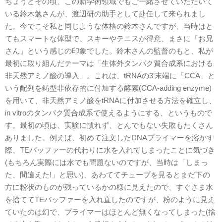
ちょうどその頃、この新学術領域でもご一緒させていただいて
いる鈴木勉さんが、渡辺研の助手として赴任して来られまし
た。今でこそ私と同じような体格の鈴木さんですが、当時はと
てもスマートな体型で、スキーやテニスが得意、まさに「お兄
さん」という感じの印象でした。鈴木さんの監督のもと、私が
最初に取り組んだテーマは「生体外タンパク質合成系における
非天然アミノ酸の導入」。これは、tRNAの3’末端に「CCA」と
いう配列を鋳型非依存的に付加する酵素(CCA-adding enzyme)
を用いて、非天然アミノ酸をtRNAに付加させる方法を確立し、
in vitroのタンパク質合成系で使えるようにする、というもので
す。最初の頃は、実験に慣れず、とんでもない失敗もたくさん
ありました。例えば、初めて注文したDNAプライマーを溶かす
際、TEバッファーの代わりに水を入れてしまったことに気づき
(もちろん実際には水でも問題ないのですが、当時は「しまっ
た、間違えた!」と思い)、あわててチューブを見るとまだ下の
方に粉状のものが残っているかの様に見えたので、すぐさま水
を捨ててTEバッファーを入れ直したのですが、粉のように見え
ていたのは幻で、プライマーはほとんど無くなってしまった(捨