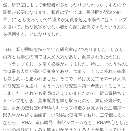
然、研究室によって希望者が多かったり少なかったりするので
調整が必要になります。私達の学年では、長時間の議論の結
果、(こともあろうか?)希望者が定員を超える場合にはトランプ
を引いて、出た数字が少ない者から順に配属できるという方式
を採用することになりました。
当時、私が興味を持っていた研究室は2つありました。しかし、
両方とも学生の間では大変人気があり、配属されるためには
「トランプくじ」を引く必要がありました。特に、そのうちの1
つは最も人気が高い研究室であり、つまり、くじに外れる確率
も最も高いと思われました。そこで、私はあえてその一番人気
の研究室を見送り、もう一方の研究室を第一希望とすることに
しました。それでも定員は超えていましたので、祈る気持ちで
トランプを引き、見事配属を勝ち取ったのが、渡辺公綱研究
室。さかのぼればmRNAのキャップ構造を発見された三浦謹一
郎先生から続く由緒正しいRNAの研究室であり、工学部にあり
ながら、tRNA、遺伝暗号、翻訳システムなど、RNA中心とした
生命の根源のしくみを解き明かそうとする人々が集まっていま