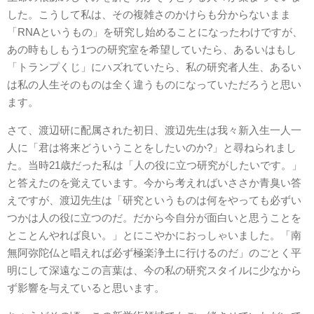
した。こうして私は、その複雑さのかけらも分からないまま
「RNAというもの」を研究し始めることになったわけですが、
あの時もしもう1つの研究室を希望していたら、あるいはもし
「トランプくじ」にハズれていたら、私の研究者人生、あるい
は私の人生そのものは全く違うものになっていただろうと思い
ます。
さて、渡辺研に配属された初日、渡辺先生は我々新入生一人一
人に「君は将来どういうことをしたいのか?」と尋ねられまし
た。当時21歳だった私は「人の役に立つ研究がしたいです。」
と答えたのを覚えています。今から考えればいささか青臭い答
えですが、渡辺先生は「研究というものは何をやっても必ずい
つかは人の役に立つのだ。だから今自分が面白いと思うことを
とことんやれば良い。」とにこやかにおっしゃいました。「南
無阿弥陀仏と唱えれば必ず極楽浄土に行けるのだ」のごとく平
明にして深遠なこの言葉は、今の私の研究スタイルに少なから
ず影響を与えていると思います。