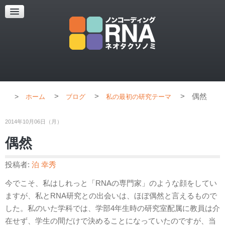
超解像顕微鏡
超解像顕微鏡の紹介
使用上のコツ
ブログ
>
>
>
偶然
ホーム
ブログ
私の最初の研究テーマ
2014年10月06日（月）
偶然
投稿者:
泊 幸秀
今でこそ、私はしれっと「RNAの専門家」のような顔をしてい
ますが、私とRNA研究との出会いは、ほぼ偶然と言えるもので
した。私のいた学科では、学部4年生時の研究室配属に教員は介
在せず、学生の間だけで決めることになっていたのですが、当