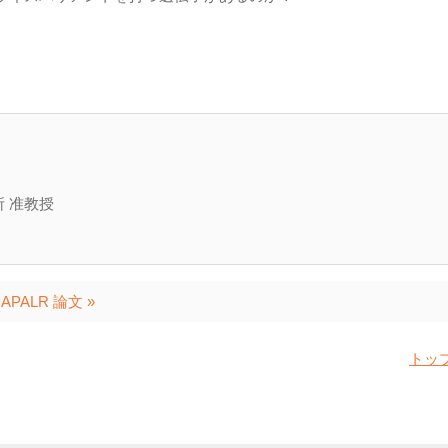
 准教授
APALR 論文 »
トッ