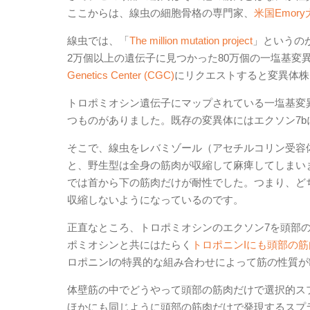
ここからは、線虫の細胞骨格の専門家、
米国Emor
線虫では、「
The million mutation project
」というの
2万個以上の遺伝子に見つかった80万個の一塩基変
Genetics Center (CGC)
にリクエストすると変異体株
トロポミオシン遺伝子にマップされている一塩基変
つものがありました。既存の変異体にはエクソン7
そこで、線虫をレバミゾール（アセチルコリン受容
と、野生型は全身の筋肉が収縮して麻痺してしまいま
では首から下の筋肉だけが耐性でした。つまり、ど
収縮しないようになっているのです。
正直なところ、トロポミオシンのエクソン7を頭部
ポミオシンと共にはたらく
トロポニンIにも頭部の
ロポニンIの特異的な組み合わせによって筋の性質
体壁筋の中でどうやって頭部の筋肉だけで選択的
ほかにも同じように頭部の筋肉だけで発現するス