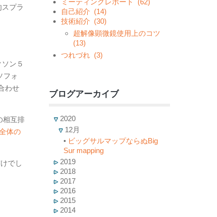
ミーティングレポート
(62)
的スプラ
自己紹介
(14)
技術紹介
(30)
超解像顕微鏡使用上のコツ
(13)
つれづれ
(3)
クソン５
ソフォ
合わせ
ブログアーカイブ
2020
の相互排
12月
が全体の
•
ビッグサルマップならぬBig
Sur mapping
2019
だけでし
2018
2017
2016
2015
2014