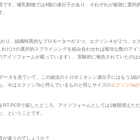
質です。哺乳動物では4個の遺伝子があり、それぞれが複雑に選択
す。
代わり、組織特異的なプロモーターが２つ、エクソン４が２つ、エ
これだけの選択的スプライシングを組み合わせれば相当な数のアイ
のアイソフォームが載っています）、実験的に報告されていたのは
qのデータを見ていて、この線虫のトロポミオシン遺伝子にはもう1組
ち、今はエクソン7bと呼んでいるものと同じサイズの
エクソン7a
をRT-PCRで探したところ、アイソフォームとしては1種類増えた
た、ということです。
質が違うのでしょうか？