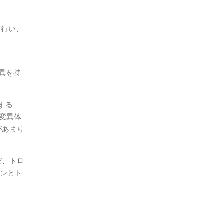
を行い、
異を持
する
変異体
があまり
だ、トロ
ンとト