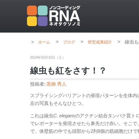
>
>
>
線虫も
ホーム
ブログ
研究成果紹介
2018年03月10日（土）
線虫も紅をさす！？
投稿者:
黒柳 秀人
スプライシングバリアントの発現パターンを生体内
左の写真もそんなひとつ。
これは線虫
C. elegans
のアクチン結合タンパク質トロ
でレポーターを発現させたら鼻先だけ赤い。そこで
で、体壁筋の中でも頭部から2列8個の筋細胞だけ