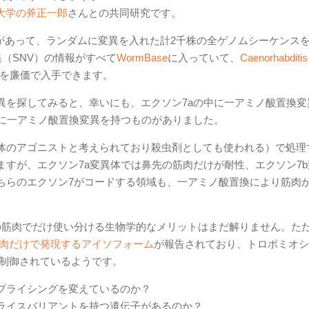
y大学の斧正一郎
さんとの共同研究です。
があって、ランダムに変異を入れた計2千株の全ゲノムシーケンス
異（SNV）の情報がすべて
WormBase
に入っていて、
Caenorhabditis
を廉価で入手できます。
異を探してみると、幸いにも、エクソン7aの中に一アミノ酸置換変
bに一アミノ酸置換変異を持つものがありました。
体のアゴニストと考えられており殺虫剤としても使われる）で処理
すが、エクソン7a変異体では鼻先の筋肉だけが耐性、エクソン7b
ちらのエクソン7がコードする領域も、一アミノ酸置換により筋肉
の筋肉でだけ使い分ける生物学的なメリットはまだ解りません。た
筋肉だけで発現するアイソフォーム
が報告されており、トロポミオシ
が制御されているようです。
スプライシングを変えているのか？
プライスバリアントを持つ遺伝子があるのか？