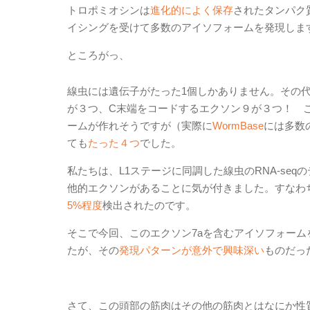
トロポミオシンは
進化的によく保存
されたタンパク
イシングを受けて多数のアイソフォームを発現しま
ところがっ、
線虫には遺伝子がたった1個しかありません。その
が３つ、C末端をコードするエクソン９が３つ！ 
ームが作れそうですが（実際に
WormBase
には多数
ても
たった４つ
でした。
私たちは、L1ステージに同調した線虫のRNA-se
他的エクソンがあることに気が付きました。すなわ
5%程度
検出されたのです。
そこで今回、このエクソン7aを含むアイソフォーム
たが、その
発現パターンが意外で興味深い
ものだっ
さて、この頭部の筋肉はその他の筋肉とはなにか性