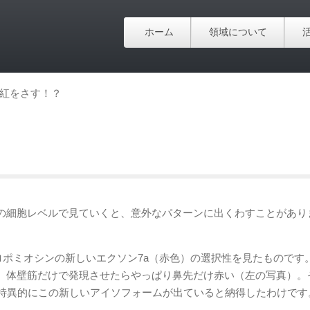
ホーム
領域について
紅をさす！？
の細胞レベルで見ていくと、意外なパターンに出くわすことがあり
ポミオシンの新しいエクソン7a（赤色）の選択性を見たものです
、体壁筋だけで発現させたらやっぱり鼻先だけ赤い（左の写真）。
で特異的にこの新しいアイソフォームが出ていると納得したわけです