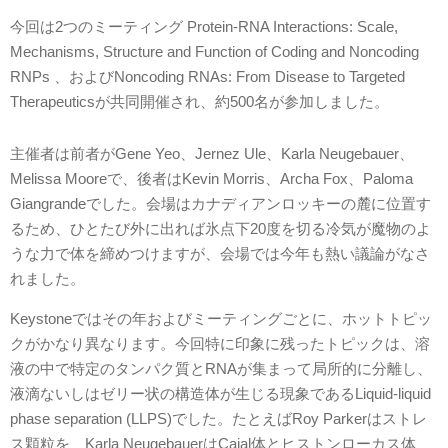
今回は2つのミーティング Protein-RNA Interactions: Scale,
Mechanisms, Structure and Function of Coding and Noncoding
RNPs 、およびNoncoding RNAs: From Disease to Targeted
Therapeuticsが共同開催され、約500名が参加しました。
主催者は前者がGene Yeo、Jernez Ule、Karla Neugebauer、
Melissa Mooreで、後者はKevin Morris、Archa Fox、Paloma
Giangrandeでした。会場はカナディアンロッキーの麓に位置す
るため、ひとたび外に出れば氷点下20度を切る冷気が魔物のよ
うな力で体を締めつけますが、会場では今年も熱い議論がなさ
れました。
Keystoneではその年およびミーティングごとに、ホットトピッ
クがかなり異なります。今回特に印象に残ったトピックは、溶
液の中で特定のタンパク質とRNAが集まって局所的に分離し、
液滴ないしはゼリー状の構造体が生じる現象であるLiquid-liquid
phase separation (LLPS)でした。たとえばRoy Parkerはストレ
ス顆粒を、Karla NeugebauerはCajal体とヒストンローカス体