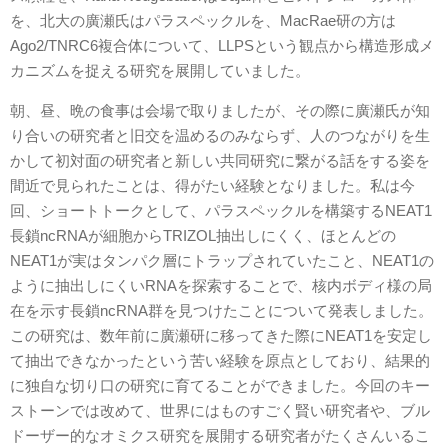
を、北大の廣瀬氏はパラスペックルを、MacRae研の方は
Ago2/TNRC6複合体について、LLPSという観点から構造形成メ
カニズムを捉える研究を展開していました。
朝、昼、晩の食事は会場で取りましたが、その際に廣瀬氏が知
り合いの研究者と旧交を温めるのみならず、人のつながりを生
かして初対面の研究者と新しい共同研究に繋がる話をする姿を
間近で見られたことは、得がたい経験となりました。私は今
回、ショートトークとして、パラスペックルを構築するNEAT1
長鎖ncRNAが細胞からTRIZOL抽出しにくく、ほとんどの
NEAT1が実はタンパク層にトラップされていたこと、NEAT1の
ように抽出しにくいRNAを探索することで、核内ボディ様の局
在を示す長鎖ncRNA群を見つけたことについて発表しました。
この研究は、数年前に廣瀬研に移ってきた際にNEAT1を安定し
て抽出できなかったという苦い経験を原点としており、結果的
に独自な切り口の研究に育てることができました。今回のキー
ストーンでは改めて、世界にはものすごく賢い研究者や、ブル
ドーザー的なオミクス研究を展開する研究者がたくさんいるこ