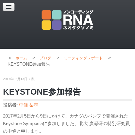
超解像顕微鏡
超解像顕微鏡の紹介
使用上のコツ
ブログ
>
>
>
ホーム
ブログ
ミーティングレポート
KEYSTONE参加報告
2017年02月13日（月）
KEYSTONE参加報告
投稿者:
中條 岳志
2017年2月5日から9日にかけて、カナダのバンフで開催された
Keystone Symposiaに参加しました、北大 廣瀬研の特別研究員
の中條と申します。