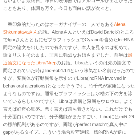
もいよいよ最終日。昨日の晩御飯ではアルコールが出なかった
こともあり、体調も万全。今日も面白い話が次々と。
一番印象的だったのはオーガナイザーの一人でもある
Alena
Shkumatavaさん
の話。AlenaさんといえばDavid Bartelのところ
でIgorさんとともにゼブラフィッシュでCyranoを含めたlncRNA
同定の論文を出したので有名ですが、本人を見るのは初めて。
論文リストそのまま、非常に強烈なお姉さまでした。前半は
最
近論文になったLibra/Nrep
のお話。Libraというのは先の論文で
同定されていた時はlinc-epb4.1l4という味気ない名前だったので
すが、変異体が行動異常を示すのでLibra(lncRNA involved in
behavioral alterations)となったそうです。竹千代が家康になった
ようなものですね。通常ゼブラフィッシュは水槽の下の方を泳
いでいるらしいのですが、Libraは表層と深層をウロウロ。よく
言えば好奇心旺盛。悪く言えば落ち着きがない。これだけでも
十分面白いのですが、分子機能がまたすごい。LibraにはmiR-29
の標的配列があるのですが、両端がperfect matchで真ん中に
gapがあるタイプ。こういう場合攻守逆転、標的RNAが逆に