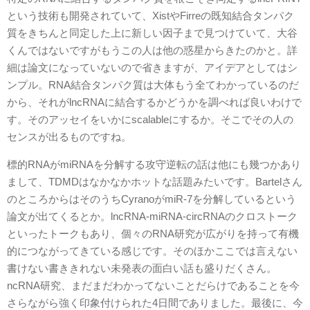
という技術も開発されていて、XistやFirreの既知結合タンパク
質をきちんと同定した上に新しい因子まで見つけていて、大谷
くんではないですがもうこの人は他の惑星からきたのかと。詳
細は論文になっていないので省きますが、アイデアとしてはシ
ンプル。RNA結合タンパク質は大体もう全てわかっているのだ
から、それがlncRNAに結合するかどうかを調べれば良いわけで
す。そのアッセイをいかにscalableにするか。そこでその人の
センスが出るものですね。
標的RNAがmiRNAを分解する攻守逆転の話は他にも幾つかあり
まして、TDMDはなかなかホットな話題みたいです。Bartelさん
のところからはそのうちCyranoがmiR-7を分解しているという
論文が出てくるとか。lncRNA-miRNA-circRNAのクロストーク
といったトークもあり、個々のRNA研究が広がりを持って有機
的につながってきている感じです。そのほかここでは言えない
書けない書ききれない未発表の面白い話も盛りだくさん。
ncRNA研究、まだまだわかってないことだらけであることを今
さらながら強く印象付けられた4日間でありました。最後に、今