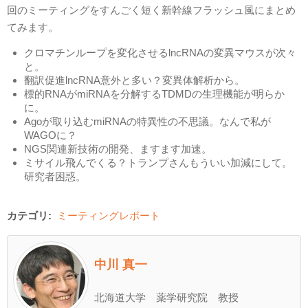
回のミーティングをすんごく短く新幹線フラッシュ風にまとめ
てみます。
クロマチンループを変化させるlncRNAの変異マウスが次々
と。
翻訳促進lncRNA意外と多い？変異体解析から。
標的RNAがmiRNAを分解するTDMDの生理機能が明らか
に。
Agoが取り込むmiRNAの特異性の不思議。なんで私が
WAGOに？
NGS関連新技術の開発、ますます加速。
ミサイル飛んでくる？トランプさんもういい加減にして。
研究者困惑。
カテゴリ:
ミーティングレポート
中川 真一
北海道大学 薬学研究院 教授