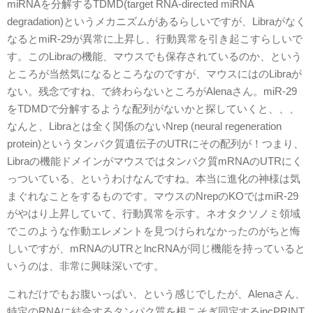
miRNAを分解するTDMD(target RNA-directed miRNA
degradation)というメカニズムがあるらしいですが、Libraがなく
なるとmiR-29が異常に上昇し、行動異常を引き起こすらしいで
す。このLibraの機能、マウスでも保存されているのか、という
ところが当然気になるところなのですが、マウスにはのLibraが
ない。残念ですね、で終わらないところがAlenaさん。miR-29
をTDMDで分解するような配列がないかと探していくと、、、
なんと、Libraとは全く関係のないNrep (neural regeneration
protein)というタンパク質遺伝子のUTRにその配列が！つまり、
Libraの機能ドメインがマウスではタンパク質mRNAのUTRにく
っついている、というわけなんですね。本当に進化の神様は気
まぐれなことをするものです。マウスのNrepのKOではmiR-29
がやはり上昇していて、行動異常を示す。ネオタクソノミ領域
でこのような作動エレメントを見つけられなかったのがちと悔
しいですが、mRNAのUTRとlncRNAが同じ機能を持っていると
いうのは、非常に興味深いです。
これだけでもお腹いっぱい、という感じでしたが、Alenaさん、
特定のRNAに結合するタンパク質を根こそぎ同定するincPRINT