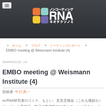
超解像顕微鏡
超解像顕微鏡の紹介
使用上のコツ
ブログ
>
>
>
ホーム
ブログ
ミーティングレポート
EMBO meeting @ Weismann Institute (4)
2018年04月12日（木）
EMBO meeting @ Weismann
Institute (4)
投稿者:
中川 真一
ncRNA研究者のコミケ、もとい、意見交換会（これも微妙か）