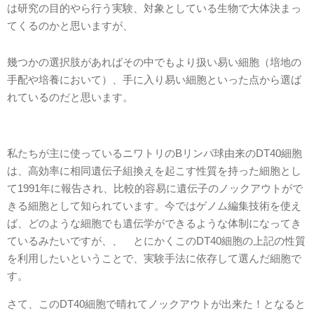
は研究の目的やら行う実験、対象としている生物で大体決まっ
てくるのかと思いますが、
幾つかの選択肢があればその中でもより扱い易い細胞（培地の
手配や培養において）、手に入り易い細胞といった点から選ば
れているのだと思います。
私たちが主に使っているニワトリのBリンパ球由来のDT40細胞
は、高効率に相同遺伝子組換えを起こす性質を持った細胞とし
て1991年に報告され、比較的容易に遺伝子のノックアウトがで
きる細胞として知られています。今ではゲノム編集技術を使え
ば、どのような細胞でも遺伝学ができるような体制になってき
ているみたいですが、、 とにかくこのDT40細胞の上記の性質
を利用したいということで、実験手法に依存して選んだ細胞で
す。
さて、このDT40細胞で晴れてノックアウトが出来た！となると