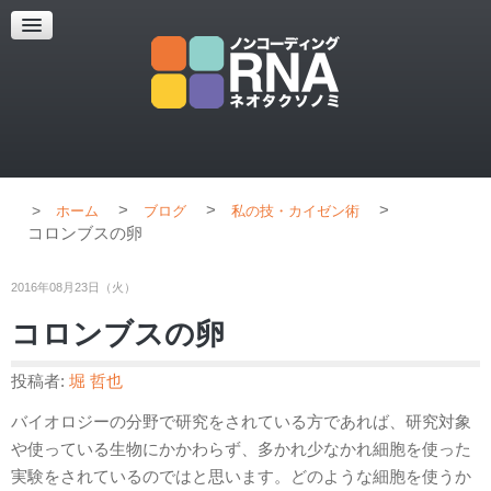
超解像顕微鏡
超解像顕微鏡の紹介
使用上のコツ
ブログ
>
>
>
ホーム
ブログ
私の技・カイゼン術
コロンブスの卵
2016年08月23日（火）
コロンブスの卵
投稿者:
堀 哲也
バイオロジーの分野で研究をされている方であれば、研究対象
や使っている生物にかかわらず、多かれ少なかれ細胞を使った
実験をされているのではと思います。どのような細胞を使うか