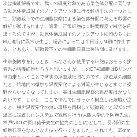
次は機能解析です。我々の研究対象である染色体分配に関与す
る動原体構成因子のノックアウト後に行う解析手法の一つとし
て、顕微鏡下での生細胞観察による染色体分配に与える影響の
解析が挙げられます。通常、正常細胞は１時間程度でM期を通
過するのですが、動原体構成因子のノックアウト細胞の多くは
M期進行に異常が生じ、場合によっては半日近くM期に停止す
ることもあり、顕微鏡下での生細胞観察は長時間に及びます。
生細胞観察を行うとき、みなさんが使用する細胞はおそらく接
着系の培養細胞だろうと思いますが、このDT40細胞はBリンパ
球由来ということで球状の浮遊系細胞なのです。浮遊系の細胞
だと、培地内の微妙な温度変化による対流が生じるとすぐに視
野からいなくなってしまい、実は生細胞観察の難易度はかなり
高いです。しかし、ここで怯んではせっかく樹立した細胞が泣
くと、極力温度変化の無い環境を目指して顕微鏡ごと37℃の恒
温室に設置したシステムで観察を行う(大阪大学の平岡泰先生、
神戸NICTの原口徳子先生の協力のもと)などして、長時間の生
細胞観察をなんとか力技で行ってきました。それでも、35mm