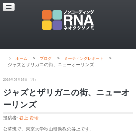
超解像顕微鏡
超解像顕微鏡の紹介
使用上のコツ
ブログ
>
>
>
ホーム
ブログ
ミーティングレポート
ジャズとザリガニの街、ニューオーリンズ
2016年05月16日（月）
ジャズとザリガニの街、ニューオ
ーリンズ
投稿者:
谷上 賢瑞
公募班で、東京大学秋山研助教の谷上です。