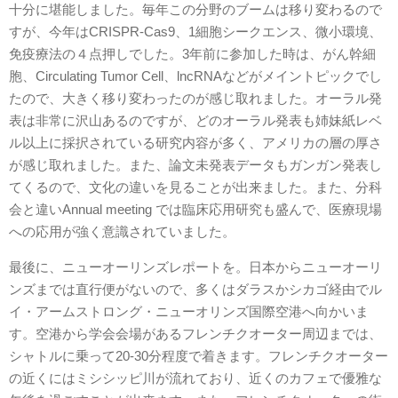
十分に堪能しました。毎年この分野のブームは移り変わるので
すが、今年はCRISPR-Cas9、1細胞シークエンス、微小環境、
免疫療法の４点押しでした。3年前に参加した時は、がん幹細
胞、Circulating Tumor Cell、lncRNAなどがメイントピックでし
たので、大きく移り変わったのが感じ取れました。オーラル発
表は非常に沢山あるのですが、どのオーラル発表も姉妹紙レベ
ル以上に採択されている研究内容が多く、アメリカの層の厚さ
が感じ取れました。また、論文未発表データもガンガン発表し
てくるので、文化の違いを見ることが出来ました。また、分科
会と違いAnnual meeting では臨床応用研究も盛んで、医療現場
への応用が強く意識されていました。
最後に、ニューオーリンズレポートを。日本からニューオーリ
ンズまでは直行便がないので、多くはダラスかシカゴ経由でル
イ・アームストロング・ニューオリンズ国際空港へ向かいま
す。空港から学会会場があるフレンチクオーター周辺までは、
シャトルに乗って20-30分程度で着きます。フレンチクオーター
の近くにはミシシッピ川が流れており、近くのカフェで優雅な