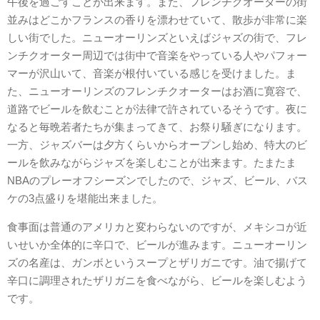
午後を過ごすことが出来ます。また、フレンチクオーターの街
並みはどこかフランスの香りを漂わせていて、散歩が非常に楽
しい街でした。ニューオーリンズといえばジャズの街で、フレ
ンチクオーター周辺では街中で音楽をやっている人やパフォー
マーが沢山いて、音楽が根付いている感じを受けました。ま
た、ニューオーリンズのフレンチクオーターはお酒に寛容で、
道路でビールを飲むことが法律で許されているそうです。夜に
なると毎晩若者たちが集まってきて、お祭り騒ぎになります。
一方、ジャズバーは夕方くらいからオープンし始め、特大のビ
ールを飲みながらジャズを楽しむことが出来ます。たまたま
NBAのプレーオフシーズンでしたので、ジャズ、ビール、バス
ケの3点盛りを堪能出来ました。
食事面は普通のアメリカと変わらないのですが、メキシコが近
いせいか全体的に辛口で、ビールが進みます。ニューオーリン
ズの名産は、ガンボというスープとザリガニです。油で揚げて
辛口に調理されたザリガニを食べながら、ビールを楽しむよう
です。