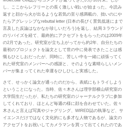
し、ここからレフリーとの長く激しい戦いが始まった。今読み
返すと顔から火が出るような若気の至り感満載の、拙いのにや
たらアグレッシブなrebuttal letter (日本の長びく景気低迷にまで
言及した反論はなかなか珍しいだろう)を返し、結局３ラウンド
のリバイズを経て、最終的にアクセプトをもらったのは2009年
の2月であった。研究室が立ち上がってから約2年、自分たちの
最初のプロジェクトを論文として世の中に発表できたことは感
慨もひとしおだったが、同時に、苦しい中を一緒に頑張ってく
れた研究室のメンバーへの感謝と、そのような素晴らしいメン
バーが集まってくれた幸運をひしひしと実感した。
さて、せっかく論文が通ったのだから、表紙にもトライしよう
ということになった。当時、佐々木さんは理学部横山研究室の
大学院生だったが、私たちの研究室のジャーナルクラブに参加
してくれており、ほとんど毎週の様に顔を合わせていた。佐々
木さんと言えば写真やジャグリング、WIRED誌の執筆など、サ
イエンスだけではなく文化的にも多才な人物であるが、論文の
アクセプトをお祝いしてカメラマンを買って出てくれたのであ