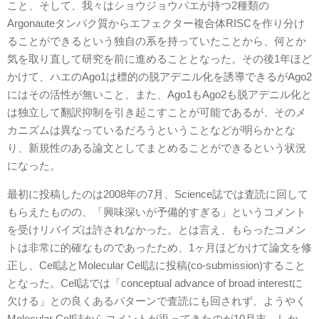
こと、そして、我々はショウジョウバエが持つ2種類の
Argonauteタンパク質からエフェクター複合体RISCを作り分け
ることができるという独自の系を持っていたことから、何とか
気を取り直して研究を前に進めることとなった。その後1年ほど
かけて、ハエのAgo1は標的の脱アデニル化を誘導できるがAgo2
にはその活性が無いこと、また、Ago1もAgo2も脱アデニル化と
は独立して翻訳抑制を引き起こすことが可能であるが、そのメ
カニズムは異なっているだろうということなどが明らかとな
り、新規性のある論文としてまとめることができるという状況
になった。
最初に投稿したのは2008年の7月、Science誌では査読に回して
もらえたものの、「興味深いが予備的すぎる」というコメント
を受けリバイズは許されなかった。とは言え、もらったコメン
トは非常に的確なものであったため、1ヶ月ほどかけて論文を修
正し、Cell誌とMolecular Cell誌に投稿(co-submission)すること
となった。Cell誌では「conceptual advance of broad interestに
欠ける」との良くあるパターンで査読にも回されず、ようやく
Molecular Cell誌からコメントが返ってきたのが10月末。しか