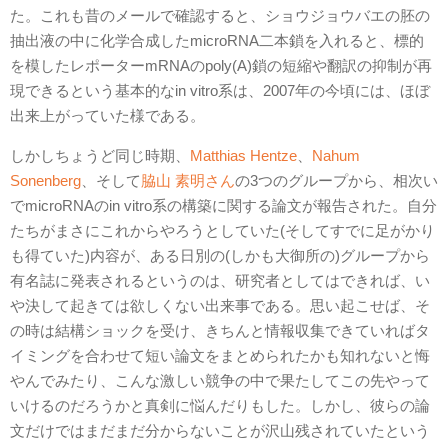
た。これも昔のメールで確認すると、ショウジョウバエの胚の
抽出液の中に化学合成したmicroRNA二本鎖を入れると、標的
を模したレポーターmRNAのpoly(A)鎖の短縮や翻訳の抑制が再
現できるという基本的なin vitro系は、2007年の今頃には、ほぼ
出来上がっていた様である。
しかしちょうど同じ時期、
Matthias Hentze
、
Nahum
Sonenberg
、そして
脇山 素明さん
の3つのグループから、相次い
でmicroRNAのin vitro系の構築に関する論文が報告された。自分
たちがまさにこれからやろうとしていた(そしてすでに足がかり
も得ていた)内容が、ある日別の(しかも大御所の)グループから
有名誌に発表されるというのは、研究者としてはできれば、い
や決して起きては欲しくない出来事である。思い起こせば、そ
の時は結構ショックを受け、きちんと情報収集できていればタ
イミングを合わせて短い論文をまとめられたかも知れないと悔
やんでみたり、こんな激しい競争の中で果たしてこの先やって
いけるのだろうかと真剣に悩んだりもした。しかし、彼らの論
文だけではまだまだ分からないことが沢山残されていたという