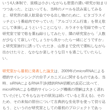
いう4人体制で、規模は小さいながらも密度の濃い研究が始まり
つつあった。とはいっても、当時のメールを読み返してみる
と、研究所の新人歓迎会でやる出し物のために、ピタゴラスイ
ッチという番組内でやっていた「アルゴリズム行進」を替え歌
にして体操しようということになり、カラオケを宅録で作って
研究室で皆で歌を重ね録りしてみたり、隣の研究室から「人数
が少なくて寂しいでしょうから良かったら一緒にどうですか」
と研究室旅行に誘っていただき、山形まで交代で運転しながら
出かけたりと、なかなか楽しそうな日々を過ごしていたらし
い。
研究室から最初に発表した論文
は、2009年のmicroRNAによる
標的サイレンシングの分子メカニズムに関するものである。当
時、siRNAによるRNA干渉(標的RNA切断)の反応に比べて、
microRNAによる標的サイレンシング機構の理解は大きく遅れ
ていた(そして今もなおその状況は続いていると言える)。その
ため、その未知の部分について古典的な生化学を使って切り込
もう、というのが研究室としての最初のプロジェクトであっ