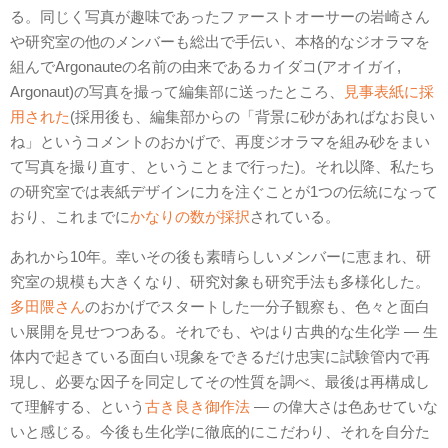
る。同じく写真が趣味であったファーストオーサーの岩崎さん
や研究室の他のメンバーも総出で手伝い、本格的なジオラマを
組んでArgonauteの名前の由来であるカイダコ(アオイガイ,
Argonaut)の写真を撮って編集部に送ったところ、
見事表紙に採
用された
(採用後も、編集部からの「背景に砂があればなお良い
ね」というコメントのおかげで、再度ジオラマを組み砂をまい
て写真を撮り直す、ということまで行った)。それ以降、私たち
の研究室では表紙デザインに力を注ぐことが1つの伝統になって
おり、これまでに
かなりの数が採択
されている。
あれから10年。幸いその後も素晴らしいメンバーに恵まれ、研
究室の規模も大きくなり、研究対象も研究手法も多様化した。
多田隈さん
のおかげでスタートした一分子観察も、色々と面白
い展開を見せつつある。それでも、やはり古典的な生化学 ― 生
体内で起きている面白い現象をできるだけ忠実に試験管内で再
現し、必要な因子を同定してその性質を調べ、最後は再構成し
て理解する、という
古き良き御作法
― の偉大さは色あせていな
いと感じる。今後も生化学に徹底的にこだわり、それを自分た