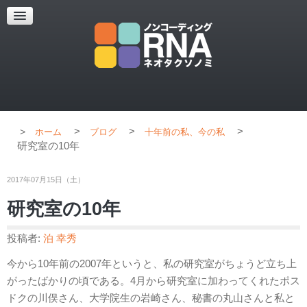
超解像顕微鏡
超解像顕微鏡の紹介
使用上のコツ
ブログ
>
>
>
ホーム
ブログ
十年前の私、今の私
研究室の10年
2017年07月15日（土）
研究室の10年
投稿者:
泊 幸秀
今から10年前の2007年というと、私の研究室がちょうど立ち上
がったばかりの頃である。4月から研究室に加わってくれたポス
ドクの川俣さん、大学院生の岩崎さん、秘書の丸山さんと私と