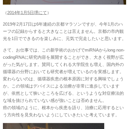
（
2014年1月5日堺にて
）
2019年2月17日は6年連続の京都マラソンですが、今年1月のハ
ーフの記録からすると大きなことは言えません。京都の市内観
光を1日でできるのを楽しみに、元気で完走したいと思います。
さて、お仕事では、この新学術のおかげでmiRNAからlong non-
codingRNAに研究内容を展開することができ、大きく視野が広
がった気がします。賛同してくれる大学院生も増え、国内外の
循環器の分野においても研究者が増えているのを実感します。
変わらないのは、循環器疾患の根本原因に対する興味でしょう
か。この領域はデバイスによる治療が非常に進歩しています
が、依然として狭いところを広げる、というような対症療法的
な域を抜けられていない感が強いことは否めません。
癌の領域のように、根本から疾患を語り、治療に応用するとい
う方向性を見失わないようにしていきたいと考えています。