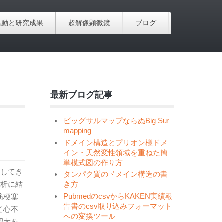
活動と研究成果
超解像顕微鏡
ブログ
最新ブログ記事
ビッグサルマップならぬBig Sur
mapping
ドメイン構造とプリオン様ドメ
イン・天然変性領域を重ねた簡
単模式図の作り方
析してき
タンパク質のドメイン構造の書
解析に結
き方
PubmedのcsvからKAKEN実績報
筋梗塞
告書のcsv取り込みフォーマット
て心不
への変換ツール
肥大を