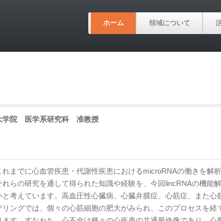
ホーム
領域について
大学院
医学系研究科
准教授
れまでに心血管疾患・代謝性疾患におけるmicroRNAの働きを解
れらの研究を通して得られた知識や経験を、今回lincRNAの機能
いと考えています。高血圧性心臓病、心臓弁膜症、心筋症、また心
デリングでは、個々の心筋細胞の肥大がみられ、このプロセスを経
ります。すなわち、心不全は種々の心疾患の共通最終像であり、心