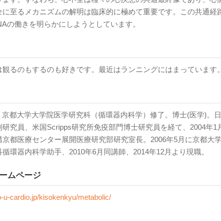
全に至るメカニズムの解明は臨床的に極めて重要です。この共通経
cRNAの働きを明らかにしようとしています。
は観るのもするのも好きです。最近はランニングにはまっています
3月 京都大学大学院医学研究科（循環器内科学）修了。博士(医学)。
研究員、米国Scripps研究所免疫部門博士研究員を経て、2004年1月
構京都医療センター展開医療研究部研究室長。2006年5月に京都大
循環器内科学助手、2010年6月同講師、2014年12月より現職。
ームページ
to-u-cardio.jp/kisokenkyu/metabolic/