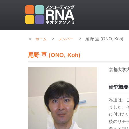
>
>
尾野 亘 (ONO, Koh)
ホーム
メンバー
尾野 亘 (ONO, Koh)
京都大学
研究概要
私達は、こ
ました。そ
び付けた
後のリモ
全へと到