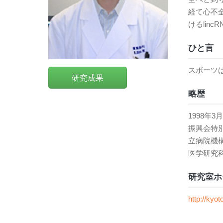
経て心不
けるlin
ひと言
スポーツ
研究成果
略歴
1998年
振興会特別
立病院機
医学研究科
研究室ホ
http://kyo