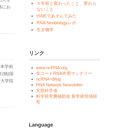
５年前と変わったこと、変わら
路にお
ないこと
tSNEであそんでみた
RNA Neobiologyレポ
生き物学
。
リンク
日本学術
www.ncRNA.org
非コードRNA作用マシナリー
(独)国
ncRNA+Blog
学大学院
RNA Network Newsletter
文部科学省
科学研究費補助金 新学術領域研
究
Language