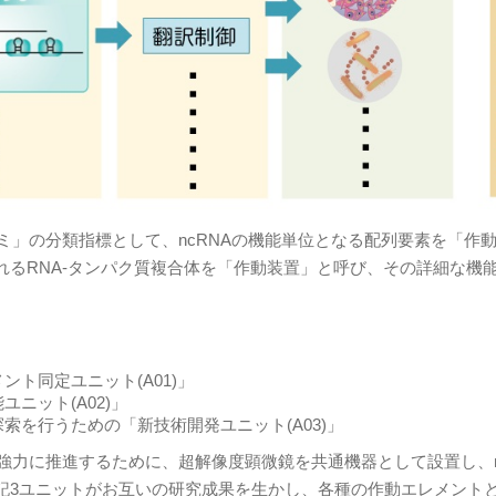
ミ」の分類指標として、ncRNAの機能単位となる配列要素を「作
るRNA-タンパク質複合体を「作動装置」と呼び、その詳細な機
ト同定ユニット(A01)」
ニット(A02)」
を行うための「新技術開発ユニット(A03)」
強力に推進するために、超解像度顕微鏡を共通機器として設置し、n
記3ユニットがお互いの研究成果を生かし、各種の作動エレメント