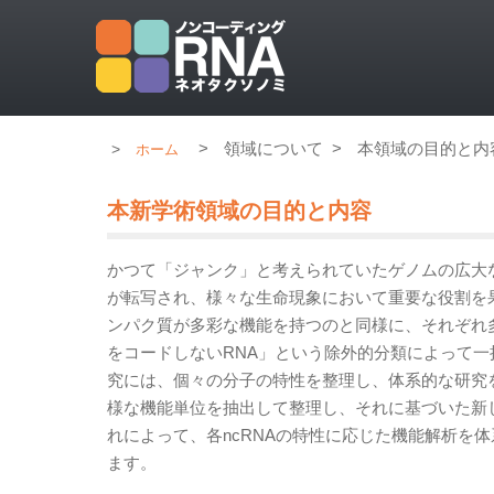
>
領域について
>
本領域の目的と内
ホーム
本新学術領域の目的と内容
かつて「ジャンク」と考えられていたゲノムの広大なノ
が転写され、様々な生命現象において重要な役割を果
ンパク質が多彩な機能を持つのと同様に、それぞれ多
をコードしないRNA」という除外的分類によって
究には、個々の分子の特性を整理し、体系的な研究を
様な機能単位を抽出して整理し、それに基づいた新
れによって、各ncRNAの特性に応じた機能解析を
ます。