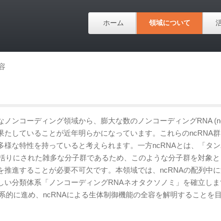
ホーム
領域について
容
ンコーディング領域から、膨大な数のノンコーディングRNA (nc
たしていることが近年明らかになっています。これらのncRNA
様な特性を持っていると考えられます。一方ncRNAとは、「タ
一括りにされた雑多な分子群であるため、このような分子群を対象と
推進することが必要不可欠です。本領域では、ncRNAの配列中
しい分類体系「ノンコーディングRNAネオタクソノミ」を確立しま
体系的に進め、ncRNAによる生体制御機能の全容を解明することを