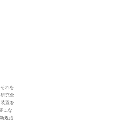
、それを
の研究全
動装置を
能にな
、新規治