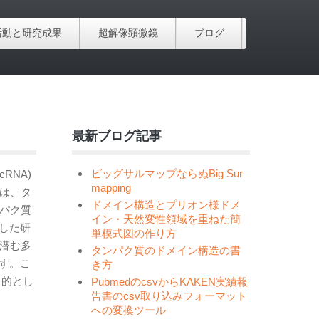
活動と研究成果
超解像顕微鏡
ブログ
最新ブログ記事
ビッグサルマップならぬBig Sur
RNA)
mapping
群は、タ
ドメイン構造とプリオン様ドメ
ンパク質
イン・天然変性領域を重ねた簡
した研
単模式図の作り方
に潜む多
タンパク質のドメイン構造の書
す。こ
き方
目的とし
PubmedのcsvからKAKEN実績報
告書のcsv取り込みフォーマット
への変換ツール