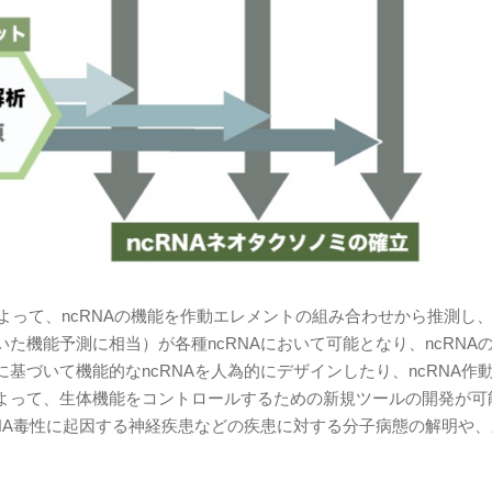
よって、ncRNAの機能を作動エレメントの組み合わせから推測し
た機能予測に相当）が各種ncRNAにおいて可能となり、ncRNA
基づいて機能的なncRNAを人為的にデザインしたり、ncRNA作
よって、生体機能をコントロールするための新規ツールの開発が可
NA毒性に起因する神経疾患などの疾患に対する分子病態の解明や
。