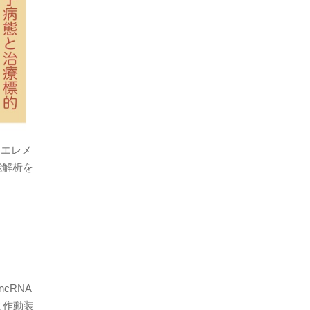
動エレメ
能解析を
cRNA
と作動装