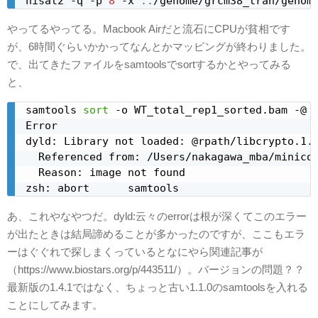
hisat2 -q -p 
8
 -x 
..
/genome/grcm38_tran/genom
やってるやってる。Macbook Airだと流石にCPUが貧相です
が、6時間ぐらいかかってなんとかマッピングが終わりました。
で、出てきたファイルをsamtoolsでsortするかとやってみる
と、
samtools 
sort
 -o WT_total_rep1_sorted.bam -@ 
Error

dyld: Library not loaded: @rpath/libcrypto.1.0
  Referenced from: /Users/nakagawa_mba/minicon
  Reason: image not found

zsh: abort      samtools
あ、これやなやつだ。dyld:云々のerrorは根が深くてこのエラー
が出たときは結局諦めることが多かったのですが、ここもエラ
ーはぐぐれで探しまくっているとなにやら関連記事が
（https://www.biostars.org/p/443511/）。バージョンの問題？？
最新版の1.4.1ではなく、ちょっと古い1.1.0のsamtoolsを入れる
ことにしてみます。