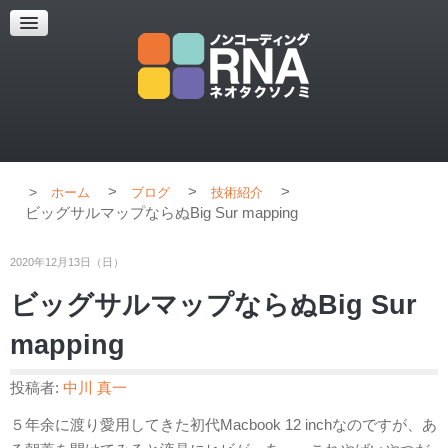
超解像顕微鏡
超解像顕微鏡の紹介
使用上のコツ
ブログ
>
>
>
ホーム
ブログ
技術紹介
ビッグサルマップならぬBig Sur mapping
2020年12月13日（日）
ビッグサルマップならぬBig Sur
mapping
投稿者:
中川 真一
５年余に渡り愛用してきた初代Macbook 12 inchなのですが、あ