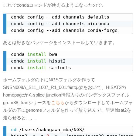
これでcondaコマンドが使えるようになったので、
conda config --add channels defaults

conda config --add channels bioconda

conda config --add channels conda-forge
あとは好きなパッケージをインストールしていきます。
conda 
install
 bwa

conda 
install
 hisat2

conda 
install
 samtools
ホームフォルダの下にNGSフォルダを作って
SNSN008A_S11_L007_R1_001.fastq.gzをおいて、HISAT2の
homepageからsplice junction情報入りのインデックスファイル
grcm38_tranシリーズを
こちら
からダウンロードしてホームフォ
ルダの下にgenomeフォルダを作って放り込んで、早速hisat2を
走らせると、、、
cd
 /Users/nakagawa_mba/NGS/
