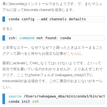
事にbiocondaはインストールできたようです。で、またマニュ
アルに従ってbioconda channelを追加します。
conda config --add channels defaults
すると
zsh: 
command
 not found: conda
と非常なエラー。なぜ？なぜ？と困ったときはエラーまるごと
ググって調べると何やらお役立ち記事が
こちら
に。
最初にactivateしてinitしなくてはいけないようです。といって
自分で何を書いているのかわかりませんが、とりあえずこれで
クリア。ここではhomeフォルダ (nakagawa_mba)の下に
miniconda3がある場合です。この二番目のおまじないがキーら
しい。
source
 /Users/nakagawa_mba/miniconda3/bin/acti
conda init 
zsh