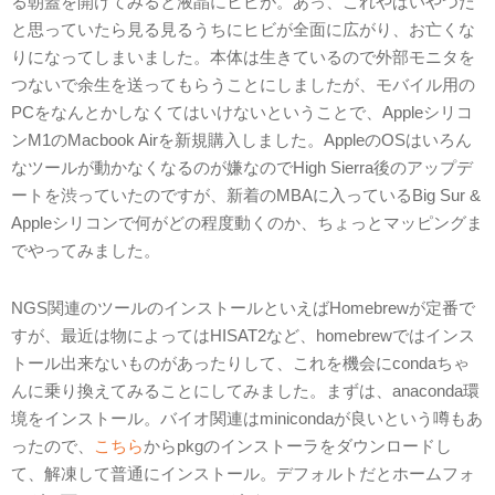
る朝蓋を開けてみると液晶にヒビが。あっ、これやばいやつだ
と思っていたら見る見るうちにヒビが全面に広がり、お亡くな
りになってしまいました。本体は生きているので外部モニタを
つないで余生を送ってもらうことにしましたが、モバイル用の
PCをなんとかしなくてはいけないということで、Appleシリコ
ンM1のMacbook Airを新規購入しました。AppleのOSはいろん
なツールが動かなくなるのが嫌なのでHigh Sierra後のアップデ
ートを渋っていたのですが、新着のMBAに入っているBig Sur &
Appleシリコンで何がどの程度動くのか、ちょっとマッピングま
でやってみました。
NGS関連のツールのインストールといえばHomebrewが定番で
すが、最近は物によってはHISAT2など、homebrewではインス
トール出来ないものがあったりして、これを機会にcondaちゃ
んに乗り換えてみることにしてみました。まずは、anaconda環
境をインストール。バイオ関連はminicondaが良いという噂もあ
ったので、
こちら
からpkgのインストーラをダウンロードし
て、解凍して普通にインストール。デフォルトだとホームフォ