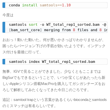
conda 
install
samtools
==
1.10
今度は
samtools 
sort
 -o WT_total_rep1_sorted.bam -@ 
[
bam_sort_core
]
 merging from 
8
 files and 
8
 in
おおっ！動いた動いた。何が悪いかさっぱりわかりませんが、
困ったらバージョン下げの手筋が効いたようです。インデック
ス付けを最後に行って、
samtools index WT_total_rep1_sorted.bam
無事、IGVで見ることができました。少なくともここまでは
BigSurでもできるということで、いつか宝くじがあたったら新
しいAppleシリコン搭載MacProを購入してガシガシチーズをお
ろして解析してみたくなってきた今日このごろです。
追記：samtool trapという言葉があるくらいbiocondaとsamtools
のミスマッチは有名らしいです。