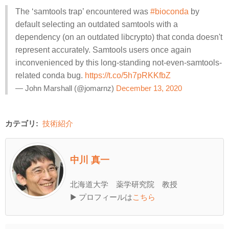
The ‘samtools trap’ encountered was
#bioconda
by
default selecting an outdated samtools with a
dependency (on an outdated libcrypto) that conda doesn't
represent accurately. Samtools users once again
inconvenienced by this long-standing not-even-samtools-
related conda bug.
https://t.co/5h7pRKKfbZ
— John Marshall (@jomarnz)
December 13, 2020
カテゴリ:
技術紹介
中川 真一
北海道大学 薬学研究院 教授
▶ プロフィールは
こちら