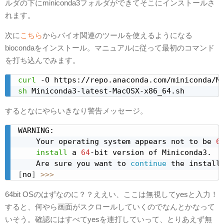
ルダの下にminiconda3フォルダができてそこにインストールさ
れます。
次に
こちら
からバイオ関連のツールを使えるようになる
biocondaをインストール。マニュアルに従って最初のコマンド
を打ち込んでみます。
curl
sh
 Miniconda3-latest-MacOSX-x86_64.sh
するとなにやらいきなり警告メッセージ。
WARNING:

    Your operating system appears not to be 
6
install
 a 
64
-bit version of Miniconda3.

    Are sure you want to 
continue
 the install
[
no
]
>>
>
64bit OSのはずなのに？？ええい、ここは無視してyesと入力！
すると、何やら画面がスクロールしていくのでなんとかなって
いそう。確認にはすべてyesを連打していって、とりあえず無