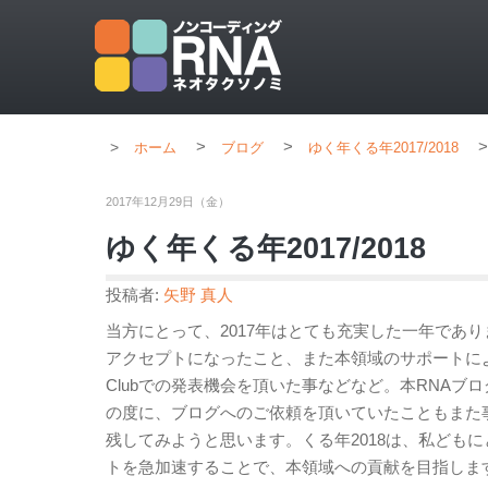
>
>
>
ホーム
ブログ
ゆく年くる年2017/2018
2017年12月29日（金）
ゆく年くる年2017/2018
投稿者:
矢野 真人
当方にとって、2017年はとても充実した一年であ
アクセプトになったこと、また本領域のサポートにより
Clubでの発表機会を頂いた事などなど。本RNA
の度に、ブログへのご依頼を頂いていたこともまた
残してみようと思います。くる年2018は、私ども
トを急加速することで、本領域への貢献を目指しま