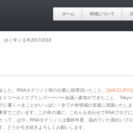
ホーム
領域について
ゆく年くる年2017/2018
りました。RNAタクソノミ班の公募に採用頂いたこと、
Qki5-CLIP
コールドスプリングハーバー会議へ参加ができたこと、 Tokyo 
ブログに書くべきことがいっぱい！全ての本領域の支援に深謝いたし
事実でございます。この年の瀬に、これらも合わせてRNAブログに
にとって、はや、RNAタクソノミは最終年度、温めていた面白いプ
す。どうか引き続きよろしくお願いします。