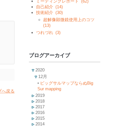
ミーティングレポート
(62)
自己紹介
(14)
技術紹介
(30)
超解像顕微鏡使用上のコツ
(13)
つれづれ
(3)
ブログアーカイブ
2020
12月
•
ビッグサルマップならぬBig
Sur mapping
プへ戻る
2019
2018
2017
2016
2015
2014