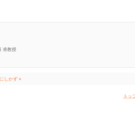
 准教授
にしかず »
トッ