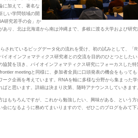
論に加えて、著名な
新しい学問領域の開
NA研究若手の会」か
史があり、北は北海道から南は沖縄まで、多岐に渡る大学および研究
学分野にももたらされているビッグデータ化の流れを受け、初の試みとして、「RN
るバイオインフォマティクス研究者との交流を目的のひとつとしたい
の協賛を頂き、バイオインフォマティクス研究にフォーカスした特
ontier meetingと同様に、参加者全員に口頭発表の機会をもって
ワーク企画を考えています。RNAを軸に多様な分野から集まった学
ればと思います。詳細は決まり次第、随時アナウンスしていきます
方はもちろんですが、これから勉強したい、興味がある、という方
い会になるように務めてまいりますので、ぜひこのブログをみて下