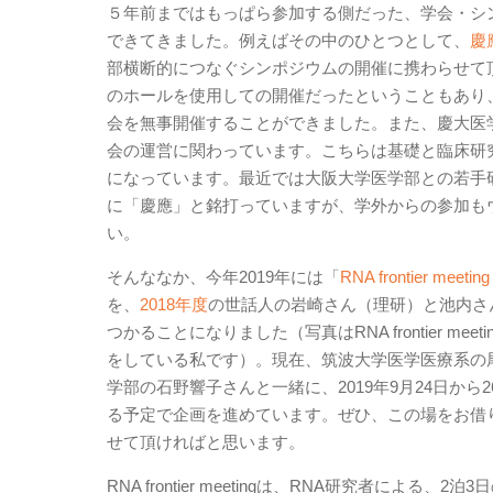
５年前まではもっぱら参加する側だった、学会・シ
できてきました。例えばその中のひとつとして、
慶
部横断的につなぐシンポジウムの開催に携わらせて頂
のホールを使用しての開催だったということもあり
会を無事開催することができました。また、慶大医
会の運営に関わっています。こちらは基礎と臨床研
になっています。最近では大阪大学医学部との若手
に「慶應」と銘打っていますが、学外からの参加も
い。
そんななか、今年2019年には「
RNA frontier meeting
を、
2018年度
の世話人の岩崎さん（理研）と池内さ
つかることになりました（写真はRNA frontier meeti
をしている私です）。現在、筑波大学医学医療系の
学部の石野響子さんと一緒に、2019年9月24日から
る予定で企画を進めています。ぜひ、この場をお借
せて頂ければと思います。
RNA frontier meetingは、RNA研究者による、