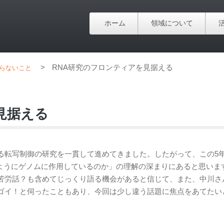
ホーム
領域について
>
RNA研究のフロンティアを見据える
らないこと
見据える
による転写制御の研究を一貫して進めてきました。したがって、この5
のようにゲノムに作用しているのか」の理解の深まりにあると思いま
苦労話？も含めてじっくり語る機会があると信じて、また、中川さ
ゴイ！と伺ったこともあり、今回は少し違う話題に焦点をあてたい