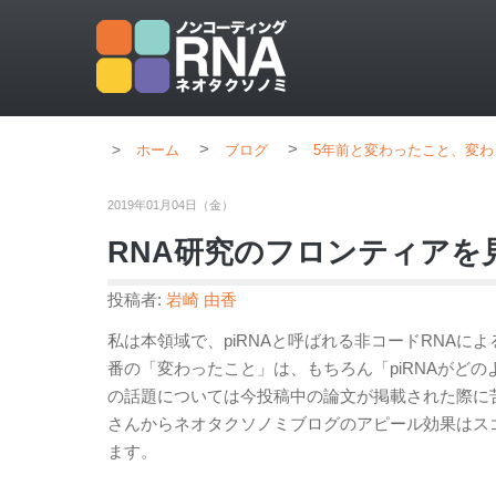
>
>
ホーム
ブログ
5年前と変わったこと、変わ
2019年01月04日（金）
RNA研究のフロンティアを
投稿者:
岩崎 由香
私は本領域で、piRNAと呼ばれる非コードRNA
番の「変わったこと」は、もちろん「piRNAがど
の話題については今投稿中の論文が掲載された際に
さんからネオタクソノミブログのアピール効果はス
ます。