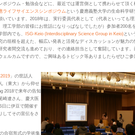
ンポジウム・勉強会などに、最近では運営側として携わらせて頂く
應ライフサイエンスシンポジウム
という慶應義塾大学の生命科学研
いています。2018年は、実行委員代表として（代表といっても理
、理工学部の皆様にお世話になりっぱなしでしたが）参加者200名
学部内でも、
ISG-Keio (Interdisciplinary Science Group in Keio)
とい
究の垣根を超えた、幅広い発表と活発なディスカッションが魅力の
研究者間交流も進めており、その連絡担当として奮闘しています。
ウェルカムですので、ご興味あるトピック等ありましたらぜひご参
 2019
」の世話人
ん（東大）から仰せ
ng 2018で来年の告知
尾崎遼さん、慶大医
26日に伊豆で開催す
りしてその宣伝をさ
2泊3日の合宿形式の学術集