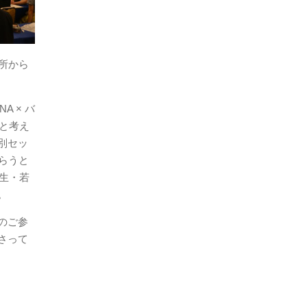
所から
A × バ
と考え
別セッ
もらうと
生・若
。
のご参
さって