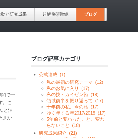
活動と研究成果
超解像顕微鏡
ブログ
ブログ記事カテゴリ
公式連載
(1)
私の最初の研究テーマ
(12)
私のお気に入り
(17)
私の技・カイゼン術
(18)
年間で一
領域前半を振り返って
(17)
す。こ
十年前の私、今の私
(17)
んと泊
ゆく年くる年2017/2018
(17)
と思い
5年前と変わったこと、変わ
らないこと
(18)
研究成果紹介
(21)