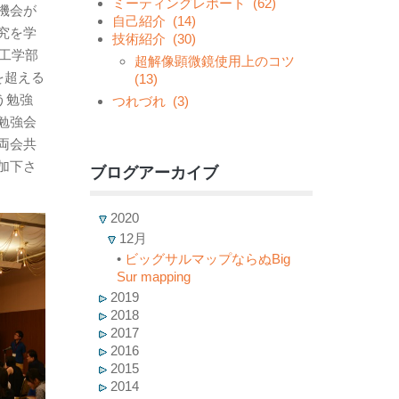
ミーティングレポート
(62)
機会が
自己紹介
(14)
究を学
技術紹介
(30)
工学部
超解像顕微鏡使用上のコツ
を超える
(13)
う勉強
つれづれ
(3)
勉強会
両会共
加下さ
ブログアーカイブ
2020
12月
•
ビッグサルマップならぬBig
Sur mapping
2019
2018
2017
2016
2015
2014