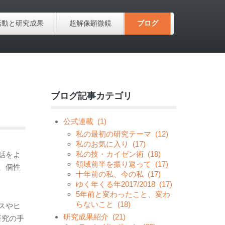
活動と研究成果
超解像顕微鏡
ブログ
ブログ記事カテゴリ
公式連載
(1)
私の最初の研究テーマ
(12)
私のお気に入り
(17)
私の技・カイゼン術
(18)
話をよ
領域前半を振り返って
(17)
、個性
十年前の私、今の私
(17)
ゆく年くる年2017/2018
(17)
5年前と変わったこと、変わ
らないこと
(18)
スやヒ
研究成果紹介
(21)
研究の手