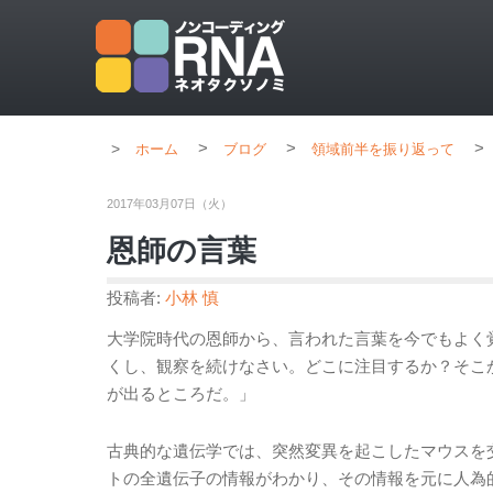
>
>
>
ホーム
ブログ
領域前半を振り返って
2017年03月07日（火）
恩師の言葉
投稿者:
小林 慎
大学院時代の恩師から、言われた言葉を今でもよく
くし、観察を続けなさい。どこに注目するか？そこ
が出るところだ。」
古典的な遺伝学では、突然変異を起こしたマウスを
トの全遺伝子の情報がわかり、その情報を元に人為