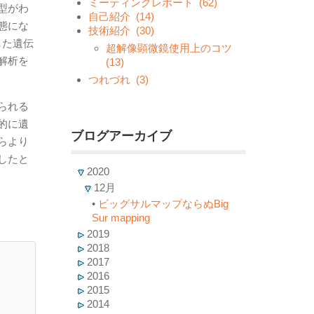
ミーティングレポート
(62)
型がわ
自己紹介
(14)
態にな
技術紹介
(30)
した遺伝
超解像顕微鏡使用上のコツ
解析を
(13)
つれづれ
(3)
られる
的に遺
ブログアーカイブ
らより
したと
2020
12月
•
ビッグサルマップならぬBig
Sur mapping
2019
2018
2017
2016
2015
2014