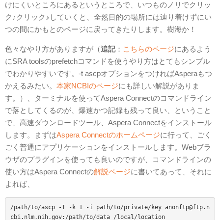
けにくいところにあるというところで、いつものノリでクリッ
ク♪クリック♪していくと、全然目的の場所には辿り着けずにい
つの間にかもとのページに戻ってきたりします。樹海か！
色々なやり方がありますが（
追記
：
こちらのページ
にあるよう
にSRA toolsのprefetchコマンドを使うやり方はとてもシンプル
でわかりやすいです。-t ascpオプションをつければAsperaもつ
かえるみたい。
本家NCBIのページ
にも詳しい解説がありま
す。）、ターミナルを使ってAspera Connectのコマンドライン
で落としてくるのが、爆速かつ記録も残って良い、ということ
で、高速ダウンロードツール、Aspera Connectをインストール
します。まずは
Aspera Connectのホームページ
に行って、ごく
ごく普通にアプリケーションをインストールします。Webブラ
ウザのプラグインを使っても良いのですが、コマンドラインの
使い方はAspera Connectの
解説ページ
に書いてあって、それに
よれば、
/path/to/ascp -T -k 1 -i path/to/private/key anonftp@ftp.n
cbi.nlm.nih.gov:/path/to/data /local/location