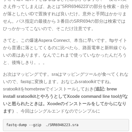
さえ作ってしまえば、あとは"SRR6946223"の部分を検索・自分
が落としたいIDで置換すれば良いだけ。意外と手間はかかりま
せん。パス指定の最後から３番目のSRR694の部分は検索では
ひっかかってこないので、そこだけ注意です。
さてと。この爆速Aspera Connect、本当に早いです。ftpサイト
から普通に落としてくるのに比べたら、路面電車と新幹線ぐら
いの差はあります。なんでこれまで使っていなかったんだろう
と、後悔しきり。。。
お次はマッピングです。sraはマッピングツールが食べてくれな
いので、fastqに変換します。おなじみsratoolkitですね。
sratoolkitをhomebrewでインストールしておき(
追記: brew
install sratoolkitとやろうとしてXcode command line toolがな
いと怒られたときは。Xcodeのインストールをしてからになり
ます）
、今回はシングルエンドなのでシンプルに
fastq-dump --gzip  ./SRR6946223.sra