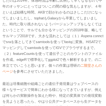
したのは2014年。体感時流は年齢に比例して早くなるもので中
年のオッサンにとってはついこの間の様な気もしますが、４年
といえば結構な時間。AKBで顔がわかるのはさしこだけになっ
てしまいましたし、tophatもGalaxyから卒業してしまいまし
た。時代に取り残されないようバージョンアップをしなくては
ということで、サルでも分かるマッピングの2018年版、略して
サルマップ2018です。大きな流れとしては（１）Aspera connct
でsraを落としてきてsamtoolsを使ってfastqに変換。HiSAT2で
マッピングしてsamtoolsを使ってIGVでブラウザするまで。
（２）featureCountsを使って遺伝子ごとのカウントのファイル
を作成。edgeRで標準化してggplot2で色々解析するまで。の二
本立てでいこうと思います。個々の作業は理研の
二階堂さんの
ページ
を参考にさせていただきました。
最近は培養細胞や組織ごとの遺伝子発現量はウェブベースの
様々なサービスで簡単にわかる様になってきていますが、例え
ば何らかの実験操作を加えた時や、特定の変異体での発現変動
を見ようと思ったら、やはり公共データベースから生データを