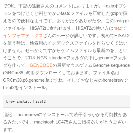
でOK。下記の遠藤さんのコメントにありますが、--gzipオプシ
ョンをつけとくと割とでかいfastqファイルを圧縮したgzipで扱
えるので便利なようです。ありがたやありがたや。このfastq.gz
ファイルを、HISAT2に食わせます。HISAT2の使い方は
macで
インフォマティクス
さんのページが詳しいです。初めてHISAT2
を使う時は、検索用のインデックスファイルを作らなくてはい
けません。せっかくですからゲノムファイルも最新のを、とい
うことで、2018_NGS_standardフォルダの下にgenomeフォル
ダを作って、
GENCODE
の最新マウスゲノムGenome sequence
(GRCm38.p6)をダウンロードしておきます。ファイル名は
GRCm38.p6.genome.faですね。そしておなじみのhomebrewで
hisat2をインストール。
brew install hisat2
追記： homebrewのインストールで若干引っかかる可能性があ
るみたいです。rnacintosh LC475さんご指摘ありがとうござい
ます。