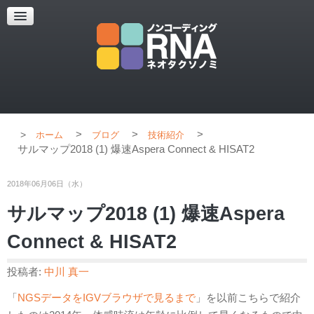
超解像顕微鏡
超解像顕微鏡の紹介
使用上のコツ
ブログ
>
>
>
ホーム
ブログ
技術紹介
サルマップ2018 (1) 爆速Aspera Connect & HISAT2
2018年06月06日（水）
サルマップ2018 (1) 爆速Aspera
Connect & HISAT2
投稿者:
中川 真一
「
NGSデータをIGVブラウザで見るまで
」を以前こちらで紹介