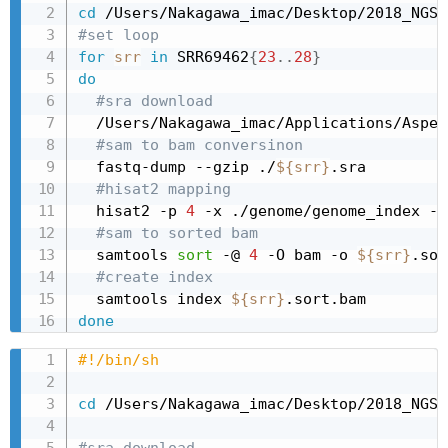
cd
#set loop
for
srr
in
 SRR69462
{
23
..
28
}
do
#sra download
  /Users/Nakagawa_imac/Applications/Asper
#sam to bam conversinon
  fastq-dump --gzip ./
${srr}
.sra

#hisat2 mapping
  hisat2 -p 
4
 -x ./genome/genome_index -U
#sam to sorted bam
  samtools 
sort
 -@ 
4
 -O bam -o 
${srr}
.sor
#create index
  samtools index 
${srr}
done
#!/bin/sh
cd
 /Users/Nakagawa_imac/Desktop/2018_NGS_
#sra download