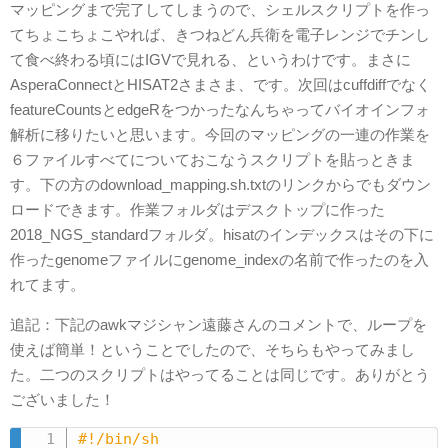
マッピングまで完了してしまうので、シェルスクリプトを作っ
てちょこちょこやれば、きつねどん兵衛を電子レンジでチンし
て食べ終わる頃にはIGVで見れる、というわけです。まさに
AsperaConnectとHISAT2さまさま、です。次回はcuffdiffでなく
featureCountsとedgeRをつかったなんちゃってバイオインフォ
解析に移りたいと思います。今回のマッピングの一連の作業を
６ファイルすべてについておこなうスクリプトを貼っときま
す。下の方のdownload_mapping.sh.txtのリンクからでもダウン
ロードできます。作業フォルダはデスクトップに作った
2018_NGS_standardフォルダ。hisatのインデックスはその下に
作ったgenomeファイルにgenome_indexの名前で作ったのを入
れてます。
追記：下記のawkマジシャン遠藤さんのコメントで、ループを
使えば簡単！ということでしたので、そちらもやってみまし
た。二つのスクリプトはやってることは同じです。ありがとう
ございました！
#!/bin/sh