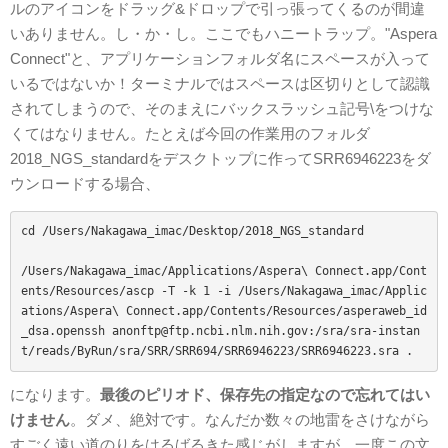
ルのアイコンをドラッグ&ドロップで引っ張ってくるのが間違
いありません。し・か・し。ここでもハニートラップ。"Aspera
Connect"と、アプリケーションフォルダ名にスペースが入って
いるではないか！ターミナルではスペースは区切りとして認識
されてしまうので、そのまえにバックスラッシュ記号\をつけな
くてはなりません。たとえば今回の作業用のフォルダ
2018_NGS_standardをデスクトップに作ってSRR6946223をダ
ウンロードする場合、
cd /Users/Nakagawa_imac/Desktop/2018_NGS_standard

/Users/Nakagawa_imac/Applications/Aspera\ Connect.app/Cont
ents/Resources/ascp -T -k 1 -i /Users/Nakagawa_imac/Applic
ations/Aspera\ Connect.app/Contents/Resources/asperaweb_id
_dsa.openssh anonftp@ftp.ncbi.nlm.nih.gov:/sra/sra-instan
t/reads/ByRun/sra/SRR/SRR694/SRR6946223/SRR6946223.sra .
になります。
最後のピリオド、保存先の指定なので忘れてはい
けません
。ダメ、絶対です。なんだか数々の地雷をさけながら
すごく遠い道のりをはるばるきた感じがしますが、一度この文