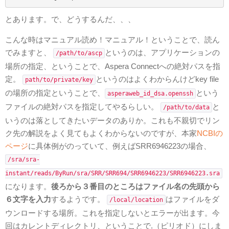
とあります。で、どうするんだ、、、
こんな時はマニュアル読め！マニュアル！ということで、読ん
でみますと、
というのは、アプリケーションの
/path/to/ascp
場所の指定、ということで、Aspera Connectへの絶対パスを指
定。
というのはよくわからんけどkey file
path/to/private/key
の場所の指定ということで、
という
asperaweb_id_dsa.openssh
ファイルの絶対パスを指定してやるらしい。
と
/path/to/data
いうのは落としてきたいデータのありか。これも不親切でリン
ク先の解説をよく見てもよくわからないのですが、本家
NCBIの
ページ
に具体例がのっていて、例えばSRR6946223の場合、
/sra/sra-
instant/reads/ByRun/sra/SRR/SRR694/SRR6946223/SRR6946223.sra
になります。
後ろから３番目のところはファイル名の先頭から
６文字を入力
するようです。
はファイルをダ
/local/location
ウンロードする場所。これを指定しないとエラーが出ます。今
回はカレントディレクトリ、ということで.（ピリオド）にしま