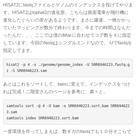
HISAT2にfastqファイルとゲノムのインデックスを投げてやりま
す。HISAT2はtophat2の進化形。こちらは路面電車が飛行機に
進化したぐらいの差があるようです。まさに爆速。一晩かかっ
ていたマッピングが数分で終わります。今までの時間はなんだ
ったんだ、、、ここでは僕のiMacに合わせてコア数を４に指定
しています。今回のfastqはシングルエンドなので、-Uでfastqを
指定してます。
hisat2 -p 4 -x ./genome/genome_index -U SRR6946223.fastq.g
z -S SRR6946223.sam
あとはこれをソートして、bamに変えて、インデックスをつけ
れば完成！二階堂さんのページを参考に、粛々と。
samtools sort -@ 4 -O bam -o SRR6946223.sort.bam SRR694622
3.sam

samtools index SRR6946223.sort.bam
一度環境を作ってしまえば、数ギガのfastqでも１０分そこらで