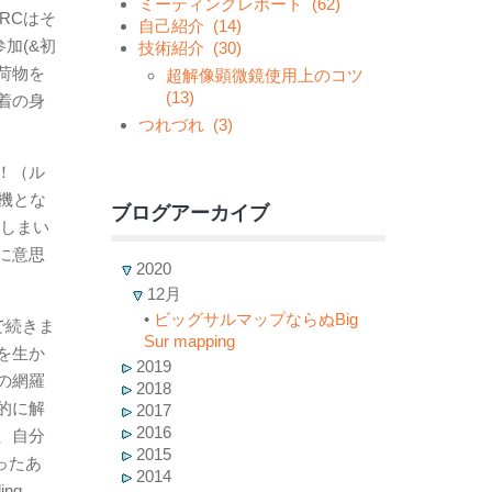
ミーティングレポート
(62)
DRCはそ
自己紹介
(14)
加(&初
技術紹介
(30)
荷物を
超解像顕微鏡使用上のコツ
(13)
着の身
つれづれ
(3)
！（ル
機とな
ブログアーカイブ
てしまい
に意思
2020
12月
•
ビッグサルマップならぬBig
で続きま
Sur mapping
を生か
2019
の網羅
2018
的に解
2017
2016
、自分
2015
ったあ
2014
ng