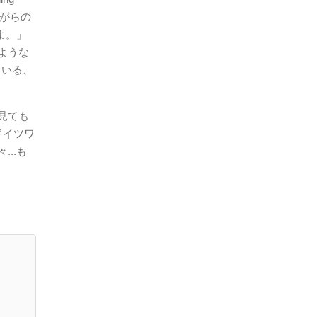
ながらの
よ。」
ような
ている、
見ても
ドイツワ
..も