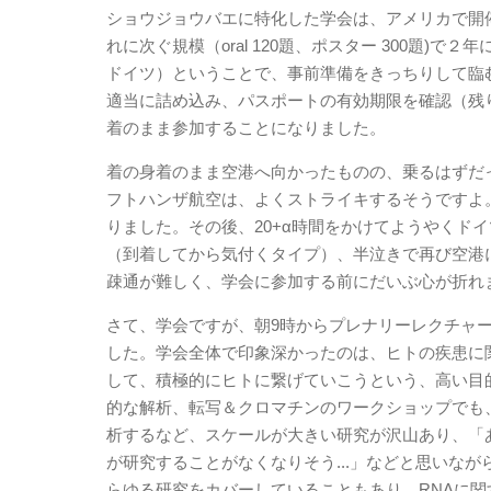
ショウジョウバエに特化した学会は、アメリカで開催されるAnnu
れに次ぐ規模（oral 120題、ポスター 300題
ドイツ）ということで、事前準備をきっちりして臨
適当に詰め込み、パスポートの有効期限を確認（残
着のまま参加することになりました。
着の身着のまま空港へ向かったものの、乗るはずだ
フトハンザ航空は、よくストライキするそうですよ
りました。その後、20+α時間をかけてようやくド
（到着してから気付くタイプ）、半泣きで再び空港
疎通が難しく、学会に参加する前にだいぶ心が折れ
さて、学会ですが、朝9時からプレナリーレクチャ
した。学会全体で印象深かったのは、ヒトの疾患に
して、積極的にヒトに繋げていこうという、高い目
的な解析、転写＆クロマチンのワークショップでも
析するなど、スケールが大きい研究が沢山あり、「
が研究することがなくなりそう...」などと思いな
らゆる研究をカバーしていることもあり、RNAに関す