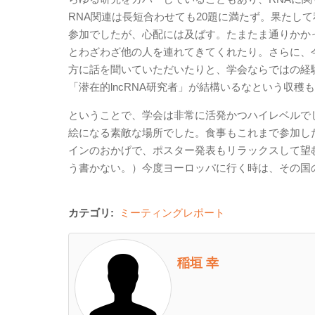
RNA関連は長短合わせても20題に満たず。果たし
参加でしたが、心配には及ばす。たまたま通りかかっ
とわざわざ他の人を連れてきてくれたり。さらに、
方に話を聞いていただいたりと、学会ならではの経験
「潜在的lncRNA研究者」が結構いるなという収穫
ということで、学会は非常に活発かつハイレベルで
絵になる素敵な場所でした。食事もこれまで参加し
インのおかげで、ポスター発表もリラックスして望む
う書かない。）今度ヨーロッパに行く時は、その国
カテゴリ:
ミーティングレポート
稲垣 幸