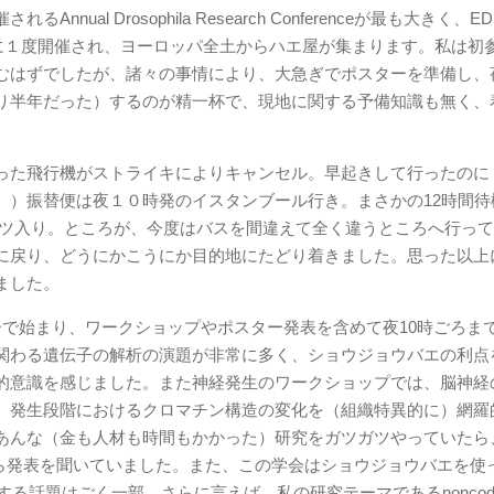
al Drosophila Research Conferenceが最も大きく、E
)で２年に１度開催され、ヨーロッパ全土からハエ屋が集まります。私は初参
むはずでしたが、諸々の事情により、大急ぎでポスターを準備し、
り半年だった）するのが精一杯で、現地に関する予備知識も無く、
った飛行機がストライキによりキャンセル。早起きして行ったのに
。）振替便は夜１０時発のイスタンブール行き。まさかの12時間待
イツ入り。ところが、今度はバスを間違えて全く違うところへ行っ
に戻り、どうにかこうにか目的地にたどり着きました。思った以上
ました。
ーで始まり、ワークショップやポスター発表を含めて夜10時ごろま
関わる遺伝子の解析の演題が非常に多く、ショウジョウバエの利点
的意識を感じました。また神経発生のワークショップでは、脳神経
、発生段階におけるクロマチン構造の変化を（組織特異的に）網羅
あんな（金も人材も時間もかかった）研究をガツガツやっていたら
がら発表を聞いていました。また、この学会はショウジョウバエを使
る話題はごく一部、さらに言えば、私の研究テーマであるnoncodi