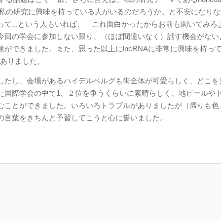
て私の研究に興味を持っている人がいるのだろうか。と不安になり
て...という人もいれば、「これ面白かったからお前も聞いてみろ
今回の学会に参加しない限り、（ほぼ間違いなく）話す機会がない
ができました。また、思った以上にlncRNAに非常に興味を持っ
もありました。
したし、会場があるハイデルベルグも街全体が可愛らしく、どこを
た国際学会の中で1、２位を争うくらいに素晴らしく、地ビールや
ことができました。いろいろトラブルがありましたが（帰りも色々.
の言葉をきちんと予習してこうと心に誓いました。