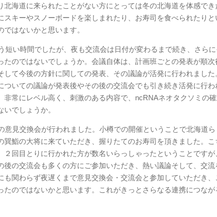
り北海道に来られたことがない方にとっては冬の北海道を体感でき
にスキーやスノーボードを楽しまれたり、お寿司を食べられたりと
のではないかと思います。
いう短い時間でしたが、夜も交流会は日付が変わるまで続き、さらに
ったのではないでしょうか。会議自体は、計画班ごとの発表が順次
そして今後の方針に関しての発表、その議論が活発に行われました
についての議論が発表後やその後の交流会でも引き続き活発に行わ
非常にレベル高く、刺激のある内容で、ncRNAネオタクソミの
ないでしょうか。
の意見交換会が行われました。小樽での開催ということで北海道ら
の巽鮨の大将に来ていただき、握りたてのお寿司を頂きました。こ
、２回目とりに行かれた方が数名いらっしゃったということですが
の後の交流会も多くの方にご参加いただき、熱い議論そして、交流
にも関わらず夜遅くまで意見交換会・交流会と参加していただき、
ったのではないかと思います。これがきっとさらなる連携につなが