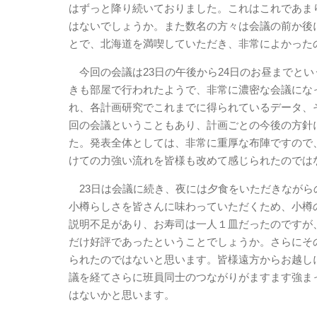
はずっと降り続いておりました。これはこれであま
はないでしょうか。また数名の方々は会議の前か後
とで、北海道を満喫していただき、非常によかった
今回の会議は23日の午後から24日のお昼までと
きも部屋で行われたようで、非常に濃密な会議にな
れ、各計画研究でこれまでに得られているデータ、
回の会議ということもあり、計画ごとの今後の方針
た。発表全体としては、非常に重厚な布陣ですので、
けての力強い流れを皆様も改めて感じられたのでは
23日は会議に続き、夜には夕食をいただきながら
小樽らしさを皆さんに味わっていただくため、小樽
説明不足があり、お寿司は一人１皿だったのですが
だけ好評であったということでしょうか。さらにそ
られたのではないと思います。皆様遠方からお越し
議を経てさらに班員同士のつながりがますます強ま
はないかと思います。