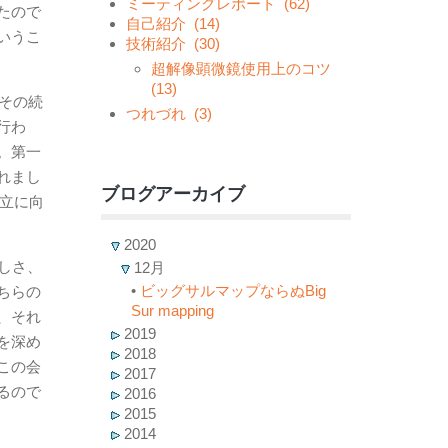
ミーティングレポート
(62)
たので
自己紹介
(14)
いうこ
技術紹介
(30)
超解像顕微鏡使用上のコツ
(13)
その続
つれづれ
(3)
行わ
。第一
れまし
ブログアーカイブ
確立に向
2020
しさ、
12月
•
ビッグサルマップならぬBig
ちらの
Sur mapping
、それ
2019
を深め
2018
この会
2017
るので
2016
2015
2014