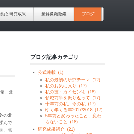
活動と研究成果
超解像顕微鏡
ブログ
ブログ記事カテゴリ
公式連載
(1)
私の最初の研究テーマ
(12)
私のお気に入り
(17)
私の技・カイゼン術
(18)
日間、北
領域前半を振り返って
(17)
十年前の私、今の私
(17)
ゆく年くる年2017/2018
(17)
冬の北
5年前と変わったこと、変わ
らないこと
(18)
揉んで
研究成果紹介
(21)
道、雪