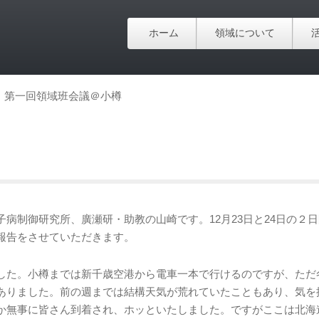
ホーム
領域について
第一回領域班会議＠小樽
制御研究所、廣瀬研・助教の山崎です。12月23日と24日の２
報告をさせていただきます。
した。小樽までは新千歳空港から電車一本で行けるのですが、ただ
ありました。前の週までは結構天気が荒れていたこともあり、気を
か無事に皆さん到着され、ホッといたしました。ですがここは北海