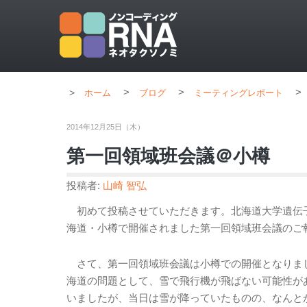
>
>
>
ホーム
ブログ
ミーティングレポート
2014年12月25日（木）
第一回領域班会議＠小樽
投稿者:
山崎 智弘
初めて投稿させていただきます。北海道大学遺伝子病
海道・小樽で開催されました第一回領域班会議のご
さて、第一回領域班会議は小樽での開催となりま
海道の問題として、雪で飛行機が飛ばない可能性が
いましたが、当日は雪が降っていたものの、なんと