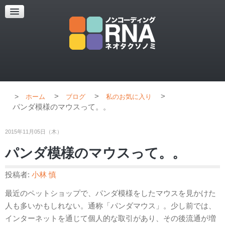
超解像顕微鏡
超解像顕微鏡の紹介
使用上のコツ
ブログ
>
>
>
ホーム
ブログ
私のお気に入り
パンダ模様のマウスって。。
2015年11月05日（木）
パンダ模様のマウスって。。
投稿者:
小林 慎
最近のペットショップで、パンダ模様をしたマウスを見かけた
人も多いかもしれない。通称「パンダマウス」。少し前では、
インターネットを通じて個人的な取引があり、その後流通が増