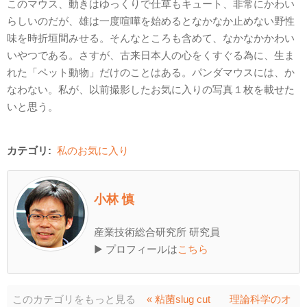
このマウス、動きはゆっくりで仕草もキュート、非常にかわい
らしいのだが、雄は一度喧嘩を始めるとなかなか止めない野性
味を時折垣間みせる。そんなところも含めて、なかなかかわい
いやつである。さすが、古来日本人の心をくすぐる為に、生ま
れた「ペット動物」だけのことはある。パンダマウスには、か
なわない。私が、以前撮影したお気に入りの写真１枚を載せた
いと思う。
カテゴリ:
私のお気に入り
小林 慎
産業技術総合研究所 研究員
▶ プロフィールは
こちら
このカテゴリをもっと見る
« 粘菌slug cut
理論科学のオ