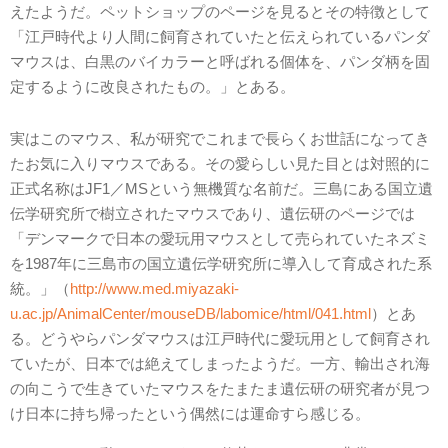
えたようだ。ペットショップのページを見るとその特徴として
「江戸時代より人間に飼育されていたと伝えられているパンダ
マウスは、白黒のバイカラーと呼ばれる個体を、パンダ柄を固
定するように改良されたもの。」とある。
実はこのマウス、私が研究でこれまで長らくお世話になってき
たお気に入りマウスである。その愛らしい見た目とは対照的に
正式名称はJF1／MSという無機質な名前だ。三島にある国立遺
伝学研究所で樹立されたマウスであり、遺伝研のページでは
「デンマークで日本の愛玩用マウスとして売られていたネズミ
を1987年に三島市の国立遺伝学研究所に導入して育成された系
統。」（
http://www.med.miyazaki-
u.ac.jp/AnimalCenter/mouseDB/labomice/html/041.html
）とあ
る。どうやらパンダマウスは江戸時代に愛玩用として飼育され
ていたが、日本では絶えてしまったようだ。一方、輸出され海
の向こうで生きていたマウスをたまたま遺伝研の研究者が見つ
け日本に持ち帰ったという偶然には運命すら感じる。