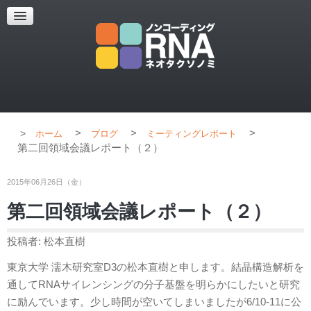
超解像顕微鏡
超解像顕微鏡の紹介
使用上のコツ
ブログ
>
>
>
ホーム
ブログ
ミーティングレポート
第二回領域会議レポート（２）
2015年06月26日（金）
第二回領域会議レポート（２）
投稿者: 松本直樹
東京大学 濡木研究室D3の松本直樹と申します。結晶構造解析を
通してRNAサイレンシングの分子基盤を明らかにしたいと研究
に励んでいます。少し時間が空いてしまいましたが6/10-11に公