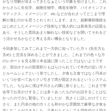
かなり理解が深まってきたなぁという印象を受けました。これ
からさらに生化学、細胞生物学、構造生物学、バイオインフォ
マティクス、イメージング、etc.などが合わさってどこまで理
解が進むのかを思うとわくわくします。また、超解像顕微鏡を
はじめとしたイメージング技術など個人的には新発見の話題も
あり、そうした普段あまり触れない技術などを聞いてそれをど
う活かせるかなどと考える良い機会となりました。
今回参加してみてこれまで一方的に知っていた方々 (先生方も
含め) と交流を深めることができました。これまでの色々な方
のレポートを見る限り本会議に限ったことではないようです
が、宿泊ホテルの部屋割りもばらけられていて年代の近い方々
とルームシェアという形でしたし、夕食も立食ではなく円卓が
いくつか並べてありクジ引きで席が固定されるというシステム
でした。ちなみに僕は中川さんの隣に座りました。これまで学
会等でお見かけすることは多々あったもののお話することはな
かったので少し緊張していましたが、気さくに話しかけてくだ
さり、また円卓の他の方々とも和やかな雰囲気で豪華な夕食を
楽しむことができました。立食だとどうしても同年代の人同士