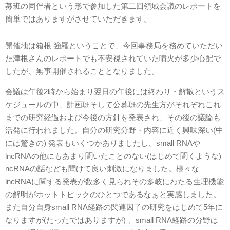
募班の同伴者という形で参加した第二回領域会議のレポートを
簡単ではありますがさせていただきます。
開催地は箱根 強羅ということで、今回事務局を務めていただい
た津根さんのレポートでも不安視されていた噴火が多少心配で
したが、無事開催されることとなりました。
会議は午後2時から始まり翌日の午後には終わり・解散というス
ケジュールの中、計画班そして公募班の先生方がそれぞれこれ
までの研究経過および今後の方針を発表され、その後の議論も
活発に行われました。自分の研究分野・内容に近く興味深い(中
には驚きの) 発表もいくつかありましたし、small RNAや
lncRNAの他にもあまり聞いたことのない(はじめて聞くような)
ncRNAの話なども聞けて良い刺激になりました。様々な
lncRNAに関する発表が数多く見られその多岐にわたる生理機能
の解明がホットトピックのひとつであるなぁと実感しました。
また自分自身small RNA経路の関連因子の研究をはじめて5年に
なりますが(たったではありますが) 、small RNA経路の分野は