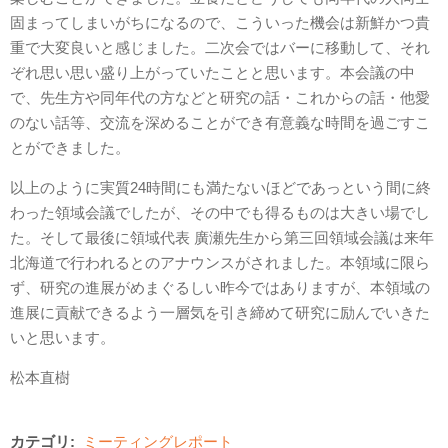
固まってしまいがちになるので、こういった機会は新鮮かつ貴
重で大変良いと感じました。二次会ではバーに移動して、それ
ぞれ思い思い盛り上がっていたことと思います。本会議の中
で、先生方や同年代の方などと研究の話・これからの話・他愛
のない話等、交流を深めることができ有意義な時間を過ごすこ
とができました。
以上のように実質24時間にも満たないほどであっという間に終
わった領域会議でしたが、その中でも得るものは大きい場でし
た。そして最後に領域代表 廣瀬先生から第三回領域会議は来年
北海道で行われるとのアナウンスがされました。本領域に限ら
ず、研究の進展がめまぐるしい昨今ではありますが、本領域の
進展に貢献できるよう一層気を引き締めて研究に励んでいきた
いと思います。
松本直樹
カテゴリ:
ミーティングレポート